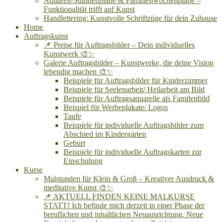
Aquarell-Stundenpläne & Familienwochenpläne –
Funktionalität trifft auf Kunst
Handlettering: Kunstvolle Schriftzüge für dein Zuhause
Home
Auftragskunst
📌 Preise für Auftragsbilder – Dein individuelles
Kunstwerk 🎨✨
Galerie Auftragsbilder – Kunstwerke, die deine Vision
lebendig machen 🎨✨
Beispiele für Auftragsbilder für Kinderzimmer
Beispiele für Seelenarbeit/ Heilarbeit am Bild
Beispiele für Auftragsaquarelle als Familenbild
Beispiel für Werbeplakate/ Logos
Taufe
Beispiele für individuelle Auftragsbilder zum
Abschied im Kindergärten
Geburt
Beispiele für individuelle Auftragskarten zur
Einschulung
Kurse
Malstunden für Klein & Groß – Kreativer Ausdruck &
meditative Kunst 🎨✨
📌 AKTUELL FINDEN KEINE MALKURSE
STATT! Ich befinde mich derzeit in einer Phase der
beruflichen und inhaltlichen Neuausrichtung. Neue