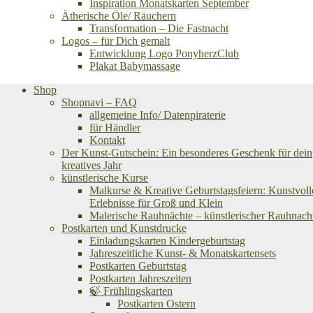
Inspiration Monatskarten September
Ätherische Öle/ Räuchern
Transformation – Die Fastnacht
Logos – für Dich gemalt
Entwicklung Logo PonyherzClub
Plakat Babymassage
Shop
Shopnavi – FAQ
allgemeine Info/ Datenpiraterie
für Händler
Kontakt
Der Kunst-Gutschein: Ein besonderes Geschenk für dein
kreatives Jahr
künstlerische Kurse
Malkurse & Kreative Geburtstagsfeiern: Kunstvoll
Erlebnisse für Groß und Klein
Malerische Rauhnächte – künstlerischer Rauhnach
Postkarten und Kunstdrucke
Einladungskarten Kindergeburtstag
Jahreszeitliche Kunst- & Monatskartensets
Postkarten Geburtstag
Postkarten Jahreszeiten
🍃 Frühlingskarten
Postkarten Ostern