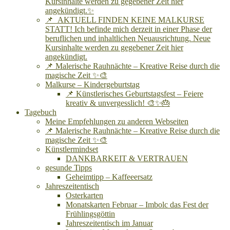
Kursinhalte werden zu gegebener Zeit hier
angekündigt.✨
📌 AKTUELL FINDEN KEINE MALKURSE
STATT! Ich befinde mich derzeit in einer Phase der
beruflichen und inhaltlichen Neuausrichtung. Neue
Kursinhalte werden zu gegebener Zeit hier
angekündigt.
📌 Malerische Rauhnächte – Kreative Reise durch die
magische Zeit ✨🎨
Malkurse – Kindergeburtstag
📌 Künstlerisches Geburtstagsfest – Feiere
kreativ & unvergesslich! 🎨✨🎂
Tagebuch
Meine Empfehlungen zu anderen Webseiten
📌 Malerische Rauhnächte – Kreative Reise durch die
magische Zeit ✨🎨
Künstlermindset
DANKBARKEIT & VERTRAUEN
gesunde Tipps
Geheimtipp – Kaffeeersatz
Jahreszeitentisch
Osterkarten
Monatskarten Februar – Imbolc das Fest der
Frühlingsgöttin
Jahreszeitentisch im Januar