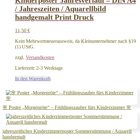
Kinderposter Jahresverlauf – DIN A4
Die
/ Jahreszeiten / Aquarellbild
Optionen
können
handgemalt Print Druck
auf
der
11,50
€
Produktseite
gewählt
Kein Mehrwertsteuerausweis, da Kleinunternehmer nach §19
werden
(1) UStG.
zzgl.
Versandkosten
Lieferzeit:
2-3 Werktage
In den Warenkorb
🌸 Poster „Morgenröte“ – Frühlingszauber fürs Kinderzimmer 🌸
jahreszeitliches Kinderzimmerposter Sommerstimmung / Aquarell
handgemalt