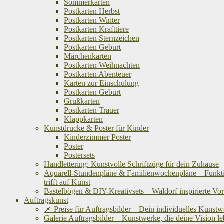
Sommerkarten
Postkarten Herbst
Postkarten Winter
Postkarten Krafttiere
Postkarten Sternzeichen
Postkarten Geburt
Märchenkarten
Postkarten Weihnachten
Postkarten Abenteuer
Karten zur Einschulung
Postkarten Geburt
Grußkarten
Postkarten Trauer
Klappkarten
Kunstdrucke & Poster für Kinder
Kinderzimmer Poster
Poster
Postersets
Handlettering: Kunstvolle Schriftzüge für dein Zuhause
Aquarell-Stundenpläne & Familienwochenpläne – Funkti
trifft auf Kunst
Bastelbögen & DIY-Kreativsets – Waldorf inspirierte Vo
Auftragskunst
📌 Preise für Auftragsbilder – Dein individuelles Kunst
Galerie Auftragsbilder – Kunstwerke, die deine Vision l