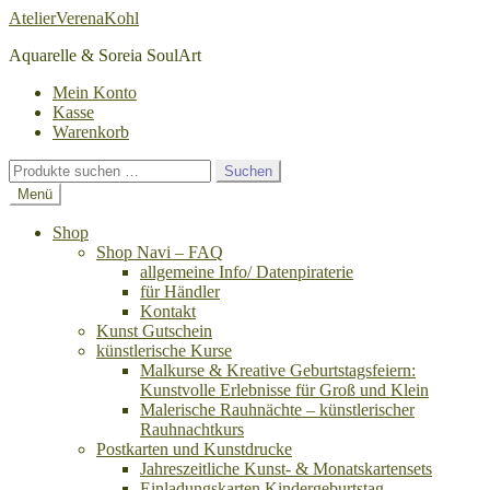
Zur
Zum
AtelierVerenaKohl
Navigation
Inhalt
Aquarelle & Soreia SoulArt
springen
springen
Mein Konto
Kasse
Warenkorb
Suchen
Suchen
nach:
Menü
Shop
Shop Navi – FAQ
allgemeine Info/ Datenpiraterie
für Händler
Kontakt
Kunst Gutschein
künstlerische Kurse
Malkurse & Kreative Geburtstagsfeiern:
Kunstvolle Erlebnisse für Groß und Klein
Malerische Rauhnächte – künstlerischer
Rauhnachtkurs
Postkarten und Kunstdrucke
Jahreszeitliche Kunst- & Monatskartensets
Einladungskarten Kindergeburtstag