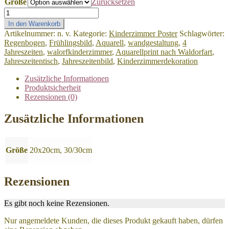
Größe
Zurücksetzen
Jahreszeitenbild
Frühlingsstimmung
In den Warenkorb
20/20cm
Artikelnummer:
n. v.
Kategorie:
Kinderzimmer Poster
Schlagwörter:
-30/30cm
Regenbogen
,
Frühlingsbild
,
Aquarell
,
wandgestaltung
,
4
Quadrat/
Jahreszeiten
,
walorfkinderzimmer
,
Aquarellprint nach Waldorfart
,
Aquarellprint
Jahreszeitentisch
,
Jahreszeitenbild
,
Kinderzimmerdekoration
handgemalt
nach
Zusätzliche Informationen
waldorfart
Produktsicherheit
Menge
Rezensionen (0)
Zusätzliche Informationen
Größe
20x20cm, 30/30cm
Rezensionen
Es gibt noch keine Rezensionen.
Nur angemeldete Kunden, die dieses Produkt gekauft haben, dürfen