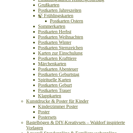
Grußkarten
Postkarten Jahreszeiten
🍃 Frühlingskarten
Postkarten Ostern
Sommerkarten
Postkarten Herbst
Postkarten Weihnachten
Postkarten Winter
Postkarten Sternzeichen
Karten zur Einschulung
Postkarten Krafttiere
Märchenkarten
Postkarten Abenteuer
Postkarten Geburtstag
Spirituelle Karten
Postkarten Geburt
Postkarten Trauer
Klappkarten
Kunstdrucke & Poster für Kinder
Kinderzimmer Poster
Poster
Postersets
Bastelbögen & DIY-Kreativsets – Waldorf inspirierte
Vorlagen