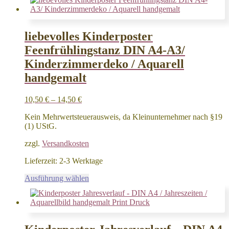
liebevolles Kinderposter
Feenfrühlingstanz DIN A4-A3/
Kinderzimmerdeko / Aquarell
handgemalt
10,50
€
–
14,50
€
Kein Mehrwertsteuerausweis, da Kleinunternehmer nach §19
(1) UStG.
zzgl.
Versandkosten
Lieferzeit:
2-3 Werktage
Dieses
Ausführung wählen
Produkt
weist
mehrere
Varianten
auf.