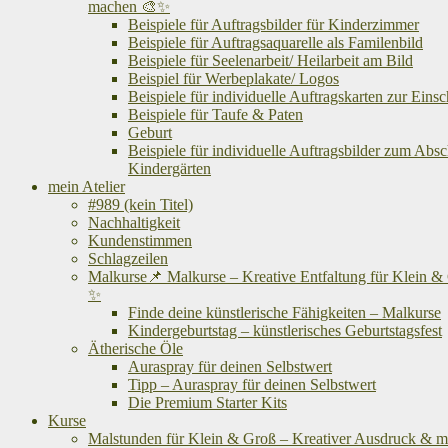
machen 🎨✨
Beispiele für Auftragsbilder für Kinderzimmer
Beispiele für Auftragsaquarelle als Familenbild
Beispiele für Seelenarbeit/ Heilarbeit am Bild
Beispiel für Werbeplakate/ Logos
Beispiele für individuelle Auftragskarten zur Eins
Beispiele für Taufe & Paten
Geburt
Beispiele für individuelle Auftragsbilder zum Abs
Kindergärten
mein Atelier
#989 (kein Titel)
Nachhaltigkeit
Kundenstimmen
Schlagzeilen
Malkurse📌 Malkurse – Kreative Entfaltung für Klein &
✨
Finde deine künstlerische Fähigkeiten – Malkurse
Kindergeburtstag – künstlerisches Geburtstagsfest
Ätherische Öle
Auraspray für deinen Selbstwert
Tipp – Auraspray für deinen Selbstwert
Die Premium Starter Kits
Kurse
Malstunden für Klein & Groß – Kreativer Ausdruck & me