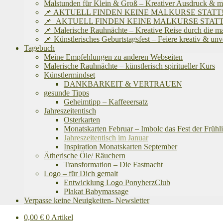
Malstunden für Klein & Groß – Kreativer Ausdruck & m
📌 AKTUELL FINDEN KEINE MALKURSE STATT! Ich befinde
📌 AKTUELL FINDEN KEINE MALKURSE STATT! Ich befinde
📌 Malerische Rauhnächte – Kreative Reise durch die m
📌 Künstlerisches Geburtstagsfest – Feiere kreativ & un
Tagebuch
Meine Empfehlungen zu anderen Webseiten
Malerische Rauhnächte – künstlerisch spiritueller Kurs
Künstlermindset
DANKBARKEIT & VERTRAUEN
gesunde Tipps
Geheimtipp – Kaffeeersatz
Jahreszeitentisch
Osterkarten
Monatskarten Februar – Imbolc das Fest der Frühli
Jahreszeitentisch im Januar
Inspiration Monatskarten September
Ätherische Öle/ Räuchern
Transformation – Die Fastnacht
Logo – für Dich gemalt
Entwicklung Logo PonyherzClub
Plakat Babymassage
Verpasse keine Neuigkeiten- Newsletter
0,00
€
0 Artikel