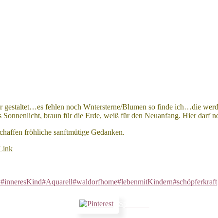
anuar gestaltet…es fehlen noch Wntersterne/Blumen so finde ich…die wer
s Sonnenlicht, braun für die Erde, weiß für den Neuanfang. Hier darf 
chaffen fröhliche sanftmütige Gedanken.
 Link
n
#inneresKind
#Aquarell
#waldorfhome
#lebenmitKindern
#schöpferkraft
Speichern