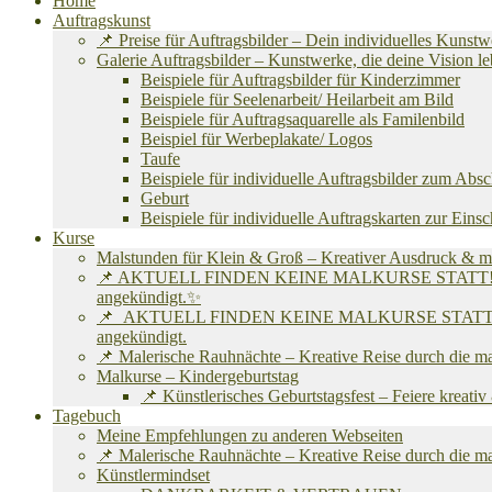
Home
Auftragskunst
📌 Preise für Auftragsbilder – Dein individuelles Kunst
Galerie Auftragsbilder – Kunstwerke, die deine Vision
Beispiele für Auftragsbilder für Kinderzimmer
Beispiele für Seelenarbeit/ Heilarbeit am Bild
Beispiele für Auftragsaquarelle als Familenbild
Beispiel für Werbeplakate/ Logos
Taufe
Beispiele für individuelle Auftragsbilder zum Abs
Geburt
Beispiele für individuelle Auftragskarten zur Eins
Kurse
Malstunden für Klein & Groß – Kreativer Ausdruck & m
📌 AKTUELL FINDEN KEINE MALKURSE STATT! Ich befinde
angekündigt.✨
📌 AKTUELL FINDEN KEINE MALKURSE STATT! Ich befind
angekündigt.
📌 Malerische Rauhnächte – Kreative Reise durch die m
Malkurse – Kindergeburtstag
📌 Künstlerisches Geburtstagsfest – Feiere kreati
Tagebuch
Meine Empfehlungen zu anderen Webseiten
📌 Malerische Rauhnächte – Kreative Reise durch die m
Künstlermindset