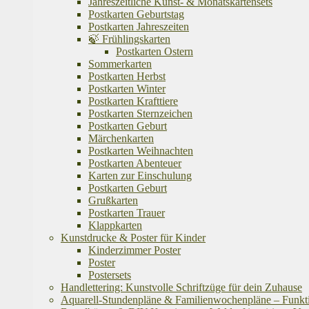
Jahreszeitliche Kunst- & Monatskartensets
Postkarten Geburtstag
Postkarten Jahreszeiten
🍃 Frühlingskarten
Postkarten Ostern
Sommerkarten
Postkarten Herbst
Postkarten Winter
Postkarten Krafttiere
Postkarten Sternzeichen
Postkarten Geburt
Märchenkarten
Postkarten Weihnachten
Postkarten Abenteuer
Karten zur Einschulung
Postkarten Geburt
Grußkarten
Postkarten Trauer
Klappkarten
Kunstdrucke & Poster für Kinder
Kinderzimmer Poster
Poster
Postersets
Handlettering: Kunstvolle Schriftzüge für dein Zuhause
Aquarell-Stundenpläne & Familienwochenpläne – Funktion