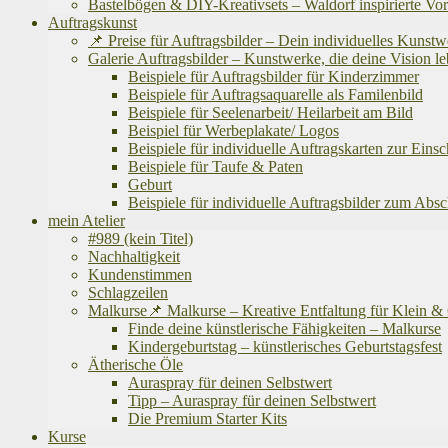
Bastelbögen & DIY-Kreativsets – Waldorf inspirierte Vo
Auftragskunst
📌 Preise für Auftragsbilder – Dein individuelles Kunst
Galerie Auftragsbilder – Kunstwerke, die deine Vision
Beispiele für Auftragsbilder für Kinderzimmer
Beispiele für Auftragsaquarelle als Familenbild
Beispiele für Seelenarbeit/ Heilarbeit am Bild
Beispiel für Werbeplakate/ Logos
Beispiele für individuelle Auftragskarten zur Eins
Beispiele für Taufe & Paten
Geburt
Beispiele für individuelle Auftragsbilder zum Abs
mein Atelier
#989 (kein Titel)
Nachhaltigkeit
Kundenstimmen
Schlagzeilen
Malkurse📌 Malkurse – Kreative Entfaltung für Klein 
Finde deine künstlerische Fähigkeiten – Malkurse
Kindergeburtstag – künstlerisches Geburtstagsfest
Ätherische Öle
Auraspray für deinen Selbstwert
Tipp – Auraspray für deinen Selbstwert
Die Premium Starter Kits
Kurse