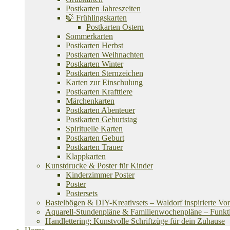
Postkarten Jahreszeiten
🍃 Frühlingskarten
Postkarten Ostern
Sommerkarten
Postkarten Herbst
Postkarten Weihnachten
Postkarten Winter
Postkarten Sternzeichen
Karten zur Einschulung
Postkarten Krafttiere
Märchenkarten
Postkarten Abenteuer
Postkarten Geburtstag
Spirituelle Karten
Postkarten Geburt
Postkarten Trauer
Klappkarten
Kunstdrucke & Poster für Kinder
Kinderzimmer Poster
Poster
Postersets
Bastelbögen & DIY-Kreativsets – Waldorf inspirierte Vo
Aquarell-Stundenpläne & Familienwochenpläne – Funktion
Handlettering: Kunstvolle Schriftzüge für dein Zuhause