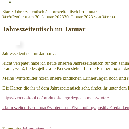
Start
/
Jahreszeitentisch
/
Jahreszeitentisch im Januar
Veröffentlicht am
30. Januar 2023
30. Januar 2023
von
Verena
Jahreszeitentisch im Januar
Jahreszeitentisch im Januar…
leicht verspätet habe ich heute unseren Jahreszeitentisch für den J
braun, weiß, helles gelb…die Kerzen stehen für die Erinnerung an da
Meine Winterbilder holen unsere kindlichen Erinnerungen hoch und s
Die Karten die ihr uf dem Jahreszeitentisch seht, findet ihr unter dem
https://verena-kohl.de/produkt-kategorie/postkarten-winter/
#JahreszeitentischJanuar
#winterkarten
#Neuanfang
#positiveGedanke
Kategorie:
Jahreszeitentisch