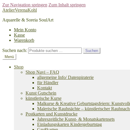
Zur Navigation springen
Zum Inhalt springen
AtelierVerenaKohl
Aquarelle & Soreia SoulArt
Mein Konto
Kasse
Warenkorb
Suchen nach:
Suchen
Menü
Shop
Shop Navi – FAQ
allgemeine Info/ Datenpiraterie
für Händler
Kontakt
Kunst Gutschein
künstlerische Kurse
Malkurse & Kreative Geburtstagsfeiern: Kunstvoll
Malerische Rauhnächte – künstlerischer Rauhnach
Postkarten und Kunstdrucke
Jahreszeitliche Kunst- & Monatskartensets
Einladungskarten Kindergeburtstag
Grußkarten