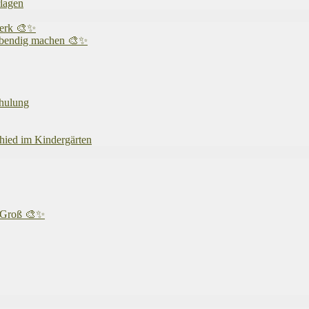
rlagen
werk 🎨✨
 lebendig machen 🎨✨
chulung
chied im Kindergärten
& Groß 🎨✨