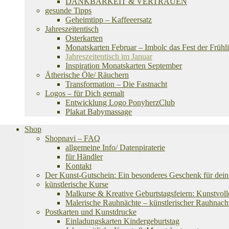
DANKBARKEIT & VERTRAUEN
gesunde Tipps
Geheimtipp – Kaffeeersatz
Jahreszeitentisch
Osterkarten
Monatskarten Februar – Imbolc das Fest der Frühli
Jahreszeitentisch im Januar
Inspiration Monatskarten September
Ätherische Öle/ Räuchern
Transformation – Die Fastnacht
Logos – für Dich gemalt
Entwicklung Logo PonyherzClub
Plakat Babymassage
Shop
Shopnavi – FAQ
allgemeine Info/ Datenpiraterie
für Händler
Kontakt
Der Kunst-Gutschein: Ein besonderes Geschenk für dein 
künstlerische Kurse
Malkurse & Kreative Geburtstagsfeiern: Kunstvoll
Malerische Rauhnächte – künstlerischer Rauhnach
Postkarten und Kunstdrucke
Einladungskarten Kindergeburtstag