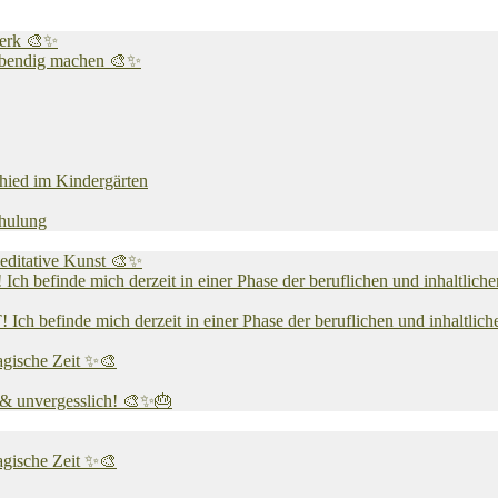
werk 🎨✨
 lebendig machen 🎨✨
chied im Kindergärten
chulung
editative Kunst 🎨✨
 mich derzeit in einer Phase der beruflichen und inhaltlichen N
e mich derzeit in einer Phase der beruflichen und inhaltlichen N
agische Zeit ✨🎨
v & unvergesslich! 🎨✨🎂
agische Zeit ✨🎨