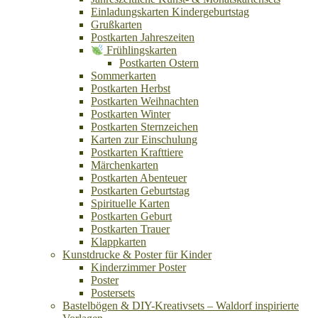
Einladungskarten Kindergeburtstag
Grußkarten
Postkarten Jahreszeiten
Frühlingskarten
Postkarten Ostern
Sommerkarten
Postkarten Herbst
Postkarten Weihnachten
Postkarten Winter
Postkarten Sternzeichen
Karten zur Einschulung
Postkarten Krafttiere
Märchenkarten
Postkarten Abenteuer
Postkarten Geburtstag
Spirituelle Karten
Postkarten Geburt
Postkarten Trauer
Klappkarten
Kunstdrucke & Poster für Kinder
Kinderzimmer Poster
Poster
Postersets
Bastelbögen & DIY-Kreativsets – Waldorf inspirierte