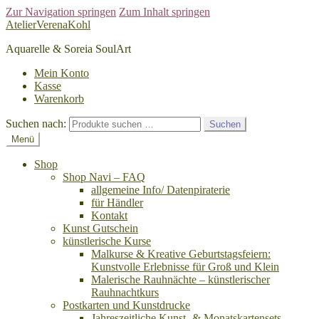
Zur Navigation springen
Zum Inhalt springen
AtelierVerenaKohl
Aquarelle & Soreia SoulArt
Mein Konto
Kasse
Warenkorb
Suchen nach:
Suchen
Menü
Shop
Shop Navi – FAQ
allgemeine Info/ Datenpiraterie
für Händler
Kontakt
Kunst Gutschein
künstlerische Kurse
Malkurse & Kreative Geburtstagsfeiern:
Kunstvolle Erlebnisse für Groß und Klein
Malerische Rauhnächte – künstlerischer
Rauhnachtkurs
Postkarten und Kunstdrucke
Jahreszeitliche Kunst- & Monatskartensets