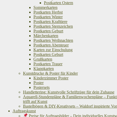
Postkarten Ostern
Sommerkarten
Postkarten Herbst
Postkarten Winter
Postkarten Krafttiere
Postkarten Sternzeichen
Postkarten Geburt
Märchenkarten
Postkarten Weihnachten
Postkarten Abenteuer
Karten zur Einschulung
Postkarten Geburt
Grußkarten
Postkarten Trauer
Klappkarten
Kunstdrucke & Poster für Kinder
Kinderzimmer Poster
Poster
Postersets
Handlettering: Kunstvolle Schriftzüge für dein Zuhause
Aquarell-Stundenpläne & Familienwochenpläne – Funkti
trifft auf Kunst
Bastelbögen & DIY-Kreativsets – Waldorf inspirierte Vo
Auftragskunst
Preise für Auftragsbilder – Dein individuelles Kunst