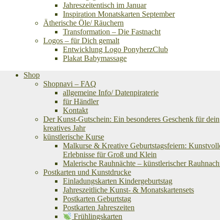
Jahreszeitentisch im Januar
Inspiration Monatskarten September
Ätherische Öle/ Räuchern
Transformation – Die Fastnacht
Logos – für Dich gemalt
Entwicklung Logo PonyherzClub
Plakat Babymassage
Shop
Shopnavi – FAQ
allgemeine Info/ Datenpiraterie
für Händler
Kontakt
Der Kunst-Gutschein: Ein besonderes Geschenk für dein
kreatives Jahr
künstlerische Kurse
Malkurse & Kreative Geburtstagsfeiern: Kunstvoll
Erlebnisse für Groß und Klein
Malerische Rauhnächte – künstlerischer Rauhnach
Postkarten und Kunstdrucke
Einladungskarten Kindergeburtstag
Jahreszeitliche Kunst- & Monatskartensets
Postkarten Geburtstag
Postkarten Jahreszeiten
Frühlingskarten