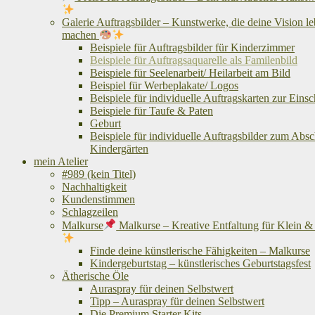
Galerie Auftragsbilder – Kunstwerke, die deine Vision l
machen
Beispiele für Auftragsbilder für Kinderzimmer
Beispiele für Auftragsaquarelle als Familenbild
Beispiele für Seelenarbeit/ Heilarbeit am Bild
Beispiel für Werbeplakate/ Logos
Beispiele für individuelle Auftragskarten zur Eins
Beispiele für Taufe & Paten
Geburt
Beispiele für individuelle Auftragsbilder zum Abs
Kindergärten
mein Atelier
#989 (kein Titel)
Nachhaltigkeit
Kundenstimmen
Schlagzeilen
Malkurse
Malkurse – Kreative Entfaltung für Klein 
Finde deine künstlerische Fähigkeiten – Malkurse
Kindergeburtstag – künstlerisches Geburtstagsfest
Ätherische Öle
Auraspray für deinen Selbstwert
Tipp – Auraspray für deinen Selbstwert
Die Premium Starter Kits