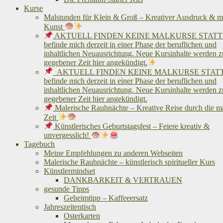
Kurse
Malstunden für Klein & Groß – Kreativer Ausdruck & me
Kunst
AKTUELL FINDEN KEINE MALKURSE STATT!
befinde mich derzeit in einer Phase der beruflichen und
inhaltlichen Neuausrichtung. Neue Kursinhalte werden z
gegebener Zeit hier angekündigt.
AKTUELL FINDEN KEINE MALKURSE STATT!
befinde mich derzeit in einer Phase der beruflichen und
inhaltlichen Neuausrichtung. Neue Kursinhalte werden z
gegebener Zeit hier angekündigt.
Malerische Rauhnächte – Kreative Reise durch die m
Zeit
Künstlerisches Geburtstagsfest – Feiere kreativ &
unvergesslich!
Tagebuch
Meine Empfehlungen zu anderen Webseiten
Malerische Rauhnächte – künstlerisch spiritueller Kurs
Künstlermindset
DANKBARKEIT & VERTRAUEN
gesunde Tipps
Geheimtipp – Kaffeeersatz
Jahreszeitentisch
Osterkarten