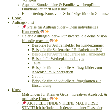
Vorlagen
Aquarell-Stundenpläne & Familienwochenpläne –
Funktionalität trifft auf Kunst
Handlettering: Kunstvolle Schriftzüge für dein Zuhause
Home
Auftragskunst
Preise für Auftragsbilder – Dein individuelles
Kunstwerk
Galerie Auftragsbilder – Kunstwerke, die deine Vision
lebendig machen
Beispiele für Auftragsbilder für Kinderzimmer
Beispiele für Seelenarbeit/ Heilarbeit am Bild
Beispiele für Auftragsaquarelle als Familenbild
Beispiel für Werbeplakate/ Logos
Taufe
Beispiele für individuelle Auftragsbilder zum
Abschied im Kindergärten
Geburt
Beispiele für individuelle Auftragskarten zur
Einschulung
Kurse
Malstunden für Klein & Groß – Kreativer Ausdruck &
meditative Kunst
AKTUELL FINDEN KEINE MALKURSE
STATT! Ich befinde mich derzeit in einer Phase der