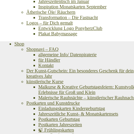
Jahreszeitentisch im Januar
Inspiration Monatskarten September
Ätherische Öle/ Räuchern
Transformation – Die Fastnacht
Logos – für Dich gemalt
Entwicklung Logo PonyherzClub
Plakat Babymassage
Shop
Shopnavi – FAQ
allgemeine Info/ Datenpiraterie
für Händler
Kontakt
Der Kunst-Gutschein: Ein besonderes Geschenk für dein
kreatives Jahr
künstlerische Kurse
Malkurse & Kreative Geburtstagsfeiern: Kunstvoll
Erlebnisse für Groß und Klein
Malerische Rauhnächte – künstlerischer Rauhnach
Postkarten und Kunstdrucke
Einladungskarten Kindergeburtstag
Jahreszeitliche Kunst- & Monatskartensets
Postkarten Geburtstag
Postkarten Jahreszeiten
🍃 Frühlingskarten