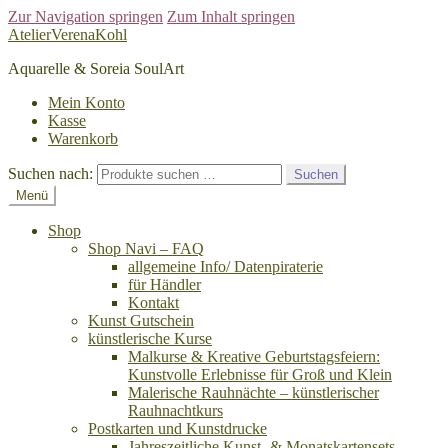
Zur Navigation springen
Zum Inhalt springen
AtelierVerenaKohl
Aquarelle & Soreia SoulArt
Mein Konto
Kasse
Warenkorb
Suchen nach:
Suchen
Menü
Shop
Shop Navi – FAQ
allgemeine Info/ Datenpiraterie
für Händler
Kontakt
Kunst Gutschein
künstlerische Kurse
Malkurse & Kreative Geburtstagsfeiern:
Kunstvolle Erlebnisse für Groß und Klein
Malerische Rauhnächte – künstlerischer
Rauhnachtkurs
Postkarten und Kunstdrucke
Jahreszeitliche Kunst- & Monatskartensets