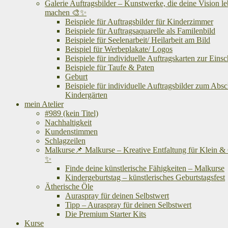
Galerie Auftragsbilder – Kunstwerke, die deine Vision l
machen 🎨✨
Beispiele für Auftragsbilder für Kinderzimmer
Beispiele für Auftragsaquarelle als Familenbild
Beispiele für Seelenarbeit/ Heilarbeit am Bild
Beispiel für Werbeplakate/ Logos
Beispiele für individuelle Auftragskarten zur Eins
Beispiele für Taufe & Paten
Geburt
Beispiele für individuelle Auftragsbilder zum Abs
Kindergärten
mein Atelier
#989 (kein Titel)
Nachhaltigkeit
Kundenstimmen
Schlagzeilen
Malkurse📌 Malkurse – Kreative Entfaltung für Klein &
✨
Finde deine künstlerische Fähigkeiten – Malkurse
Kindergeburtstag – künstlerisches Geburtstagsfest
Ätherische Öle
Auraspray für deinen Selbstwert
Tipp – Auraspray für deinen Selbstwert
Die Premium Starter Kits
Kurse