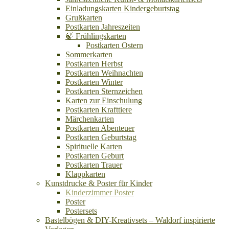
Einladungskarten Kindergeburtstag
Grußkarten
Postkarten Jahreszeiten
🍃 Frühlingskarten
Postkarten Ostern
Sommerkarten
Postkarten Herbst
Postkarten Weihnachten
Postkarten Winter
Postkarten Sternzeichen
Karten zur Einschulung
Postkarten Krafttiere
Märchenkarten
Postkarten Abenteuer
Postkarten Geburtstag
Spirituelle Karten
Postkarten Geburt
Postkarten Trauer
Klappkarten
Kunstdrucke & Poster für Kinder
Kinderzimmer Poster
Poster
Postersets
Bastelbögen & DIY-Kreativsets – Waldorf inspirierte