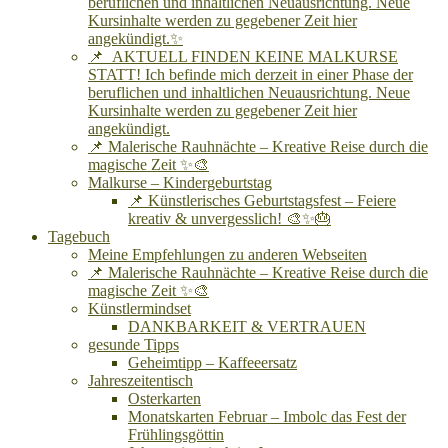
beruflichen und inhaltlichen Neuausrichtung. Neue
Kursinhalte werden zu gegebener Zeit hier
angekündigt.✨
📌 AKTUELL FINDEN KEINE MALKURSE
STATT! Ich befinde mich derzeit in einer Phase der
beruflichen und inhaltlichen Neuausrichtung. Neue
Kursinhalte werden zu gegebener Zeit hier
angekündigt.
📌 Malerische Rauhnächte – Kreative Reise durch die
magische Zeit ✨🎨
Malkurse – Kindergeburtstag
📌 Künstlerisches Geburtstagsfest – Feiere
kreativ & unvergesslich! 🎨✨🎂
Tagebuch
Meine Empfehlungen zu anderen Webseiten
📌 Malerische Rauhnächte – Kreative Reise durch die
magische Zeit ✨🎨
Künstlermindset
DANKBARKEIT & VERTRAUEN
gesunde Tipps
Geheimtipp – Kaffeeersatz
Jahreszeitentisch
Osterkarten
Monatskarten Februar – Imbolc das Fest der
Frühlingsgöttin