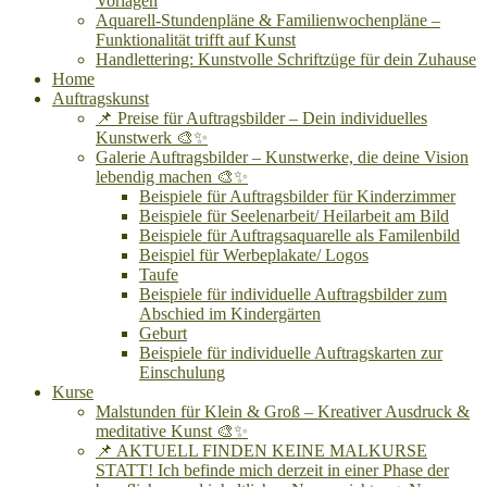
Vorlagen
Aquarell-Stundenpläne & Familienwochenpläne –
Funktionalität trifft auf Kunst
Handlettering: Kunstvolle Schriftzüge für dein Zuhause
Home
Auftragskunst
📌 Preise für Auftragsbilder – Dein individuelles
Kunstwerk 🎨✨
Galerie Auftragsbilder – Kunstwerke, die deine Vision
lebendig machen 🎨✨
Beispiele für Auftragsbilder für Kinderzimmer
Beispiele für Seelenarbeit/ Heilarbeit am Bild
Beispiele für Auftragsaquarelle als Familenbild
Beispiel für Werbeplakate/ Logos
Taufe
Beispiele für individuelle Auftragsbilder zum
Abschied im Kindergärten
Geburt
Beispiele für individuelle Auftragskarten zur
Einschulung
Kurse
Malstunden für Klein & Groß – Kreativer Ausdruck &
meditative Kunst 🎨✨
📌 AKTUELL FINDEN KEINE MALKURSE
STATT! Ich befinde mich derzeit in einer Phase der