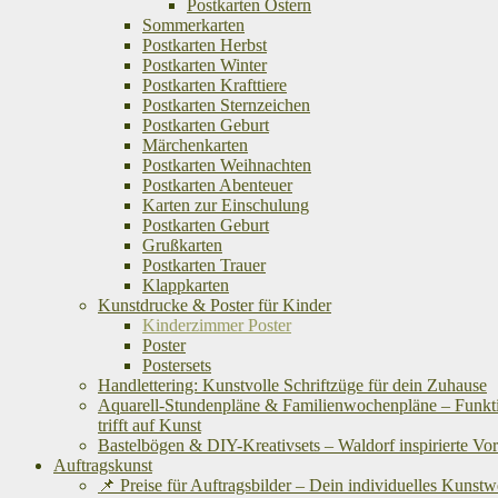
Postkarten Ostern
Sommerkarten
Postkarten Herbst
Postkarten Winter
Postkarten Krafttiere
Postkarten Sternzeichen
Postkarten Geburt
Märchenkarten
Postkarten Weihnachten
Postkarten Abenteuer
Karten zur Einschulung
Postkarten Geburt
Grußkarten
Postkarten Trauer
Klappkarten
Kunstdrucke & Poster für Kinder
Kinderzimmer Poster
Poster
Postersets
Handlettering: Kunstvolle Schriftzüge für dein Zuhause
Aquarell-Stundenpläne & Familienwochenpläne – Funkti
trifft auf Kunst
Bastelbögen & DIY-Kreativsets – Waldorf inspirierte Vo
Auftragskunst
📌 Preise für Auftragsbilder – Dein individuelles Kunst