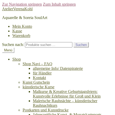
Zur Navigation springen
Zum Inhalt springen
AtelierVerenaKohl
Aquarelle & Soreia SoulArt
Mein Konto
Kasse
Warenkorb
Suchen nach:
Suchen
Menü
Shop
Shop Navi – FAQ
allgemeine Info/ Datenpiraterie
für Händler
Kontakt
Kunst Gutschein
künstlerische Kurse
Malkurse & Kreative Geburtstagsfeiern:
Kunstvolle Erlebnisse für Groß und Klein
Malerische Rauhnächte – künstlerischer
Rauhnachtkurs
Postkarten und Kunstdrucke
Jahreszeitliche Kunst- & Monatskartensets