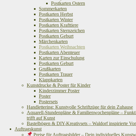
Postkarten Ostern
Sommerkarten
Postkarten Herbst
Postkarten Winter
Postkarten Krafttiere
Postkarten Sternzeichen
Postkarten Geburt
Märchenkarten
Postkarten Weihnachten
Postkarten Abenteuer
Karten zur Einschulung
Postkarten Geburt
Grußkarten
Postkarten Trauer
Klappkarten
Kunstdrucke & Poster für Kinder
Kinderzimmer Poster
Poster
Postersets
Handlettering: Kunstvolle Schriftzüge für dein Zuhause
Aquarell-Stundenpläne & Familienwochenpläne – Funkti
trifft auf Kunst
Bastelbögen & DIY-Kreativsets – Waldorf inspirierte Vo
Auftragskunst
Preise für Auftragsbilder – Dein individuelles Kunst