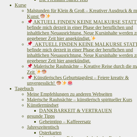
Kurse
Malstunden für Klein & Groß – Kreativer Ausdruck & me
Kunst
AKTUELL FINDEN KEINE MALKURSE STATT!
befinde mich derzeit in einer Phase der beruflichen und
inhaltlichen Neuausrichtung. Neue Kursinhalte werden z
gegebener Zeit hier angekündigt.
AKTUELL FINDEN KEINE MALKURSE STATT!
befinde mich derzeit in einer Phase der beruflichen und
inhaltlichen Neuausrichtung. Neue Kursinhalte werden z
gegebener Zeit hier angekündigt.
Malerische Rauhnächte – Kreative Reise durch die m
Zeit
Künstlerisches Geburtstagsfest – Feiere kreativ &
unvergesslich!
Tagebuch
Meine Empfehlungen zu anderen Webseiten
Malerische Rauhnächte – künstlerisch spiritueller Kurs
Künstlermindset
DANKBARKEIT & VERTRAUEN
gesunde Tipps
Geheimtipp – Kaffeeersatz
Jahreszeitentisch
Osterkarten