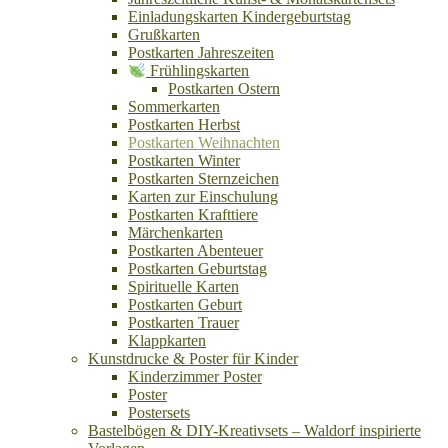
Einladungskarten Kindergeburtstag
Grußkarten
Postkarten Jahreszeiten
Frühlingskarten
Postkarten Ostern
Sommerkarten
Postkarten Herbst
Postkarten Weihnachten
Postkarten Winter
Postkarten Sternzeichen
Karten zur Einschulung
Postkarten Krafttiere
Märchenkarten
Postkarten Abenteuer
Postkarten Geburtstag
Spirituelle Karten
Postkarten Geburt
Postkarten Trauer
Klappkarten
Kunstdrucke & Poster für Kinder
Kinderzimmer Poster
Poster
Postersets
Bastelbögen & DIY-Kreativsets – Waldorf inspirierte