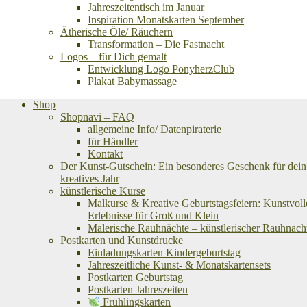
Jahreszeitentisch im Januar
Inspiration Monatskarten September
Ätherische Öle/ Räuchern
Transformation – Die Fastnacht
Logos – für Dich gemalt
Entwicklung Logo PonyherzClub
Plakat Babymassage
Shop
Shopnavi – FAQ
allgemeine Info/ Datenpiraterie
für Händler
Kontakt
Der Kunst-Gutschein: Ein besonderes Geschenk für dein
kreatives Jahr
künstlerische Kurse
Malkurse & Kreative Geburtstagsfeiern: Kunstvoll
Erlebnisse für Groß und Klein
Malerische Rauhnächte – künstlerischer Rauhnach
Postkarten und Kunstdrucke
Einladungskarten Kindergeburtstag
Jahreszeitliche Kunst- & Monatskartensets
Postkarten Geburtstag
Postkarten Jahreszeiten
Frühlingskarten