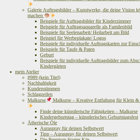
Galerie Auftragsbilder – Kunstwerke, die deine Vision l
machen
Beispiele für Auftragsbilder für Kinderzimmer
Beispiele für Auftragsaquarelle als Familenbild
Beispiele für Seelenarbeit/ Heilarbeit am Bild
Beispiel für Werbeplakate/ Logos
Beispiele für individuelle Auftragskarten zur Eins
Beispiele für Taufe & Paten
Geburt
Beispiele für individuelle Auftragsbilder zum Abs
Kindergärten
mein Atelier
#989 (kein Titel)
Nachhaltigkeit
Kundenstimmen
Schlagzeilen
Malkurse
Malkurse – Kreative Entfaltung für Klein 
Finde deine künstlerische Fähigkeiten – Malkurse
Kindergeburtstag – künstlerisches Geburtstagsfest
Ätherische Öle
Auraspray für deinen Selbstwert
Tipp – Auraspray für deinen Selbstwert
Die Premium Starter Kits