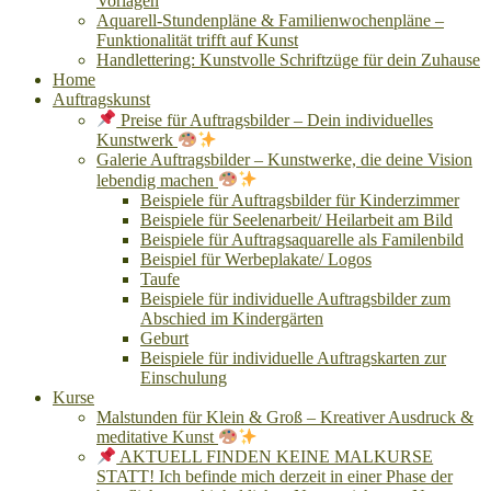
Vorlagen
Aquarell-Stundenpläne & Familienwochenpläne –
Funktionalität trifft auf Kunst
Handlettering: Kunstvolle Schriftzüge für dein Zuhause
Home
Auftragskunst
Preise für Auftragsbilder – Dein individuelles
Kunstwerk
Galerie Auftragsbilder – Kunstwerke, die deine Vision
lebendig machen
Beispiele für Auftragsbilder für Kinderzimmer
Beispiele für Seelenarbeit/ Heilarbeit am Bild
Beispiele für Auftragsaquarelle als Familenbild
Beispiel für Werbeplakate/ Logos
Taufe
Beispiele für individuelle Auftragsbilder zum
Abschied im Kindergärten
Geburt
Beispiele für individuelle Auftragskarten zur
Einschulung
Kurse
Malstunden für Klein & Groß – Kreativer Ausdruck &
meditative Kunst
AKTUELL FINDEN KEINE MALKURSE
STATT! Ich befinde mich derzeit in einer Phase der