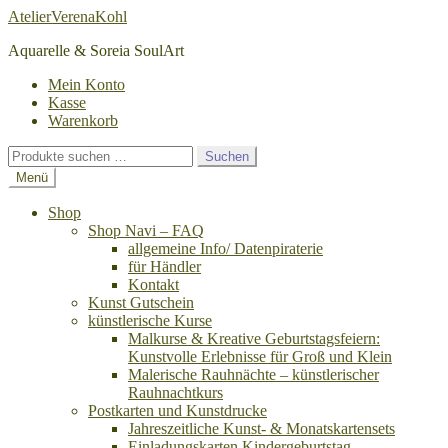
Zur
Zum
AtelierVerenaKohl
Navigation
Inhalt
Aquarelle & Soreia SoulArt
springen
springen
Mein Konto
Kasse
Warenkorb
Suchen
Suchen
nach:
Menü
Shop
Shop Navi – FAQ
allgemeine Info/ Datenpiraterie
für Händler
Kontakt
Kunst Gutschein
künstlerische Kurse
Malkurse & Kreative Geburtstagsfeiern:
Kunstvolle Erlebnisse für Groß und Klein
Malerische Rauhnächte – künstlerischer
Rauhnachtkurs
Postkarten und Kunstdrucke
Jahreszeitliche Kunst- & Monatskartensets
Einladungskarten Kindergeburtstag