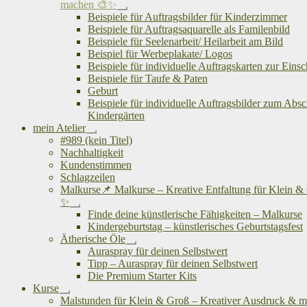
machen 🎨✨
Untermenü
Beispiele für Auftragsbilder für Kinderzimmer
öffnen
Beispiele für Auftragsaquarelle als Familenbild
Beispiele für Seelenarbeit/ Heilarbeit am Bild
Beispiel für Werbeplakate/ Logos
Beispiele für individuelle Auftragskarten zur Eins
Beispiele für Taufe & Paten
Geburt
Beispiele für individuelle Auftragsbilder zum Abs
Kindergärten
mein Atelier
Untermenü
#989 (kein Titel)
öffnen
Nachhaltigkeit
Kundenstimmen
Schlagzeilen
Malkurse📌 Malkurse – Kreative Entfaltung für Klein &
✨
Untermenü
Finde deine künstlerische Fähigkeiten – Malkurse
öffnen
Kindergeburtstag – künstlerisches Geburtstagsfest
Ätherische Öle
Untermenü
Auraspray für deinen Selbstwert
öffnen
Tipp – Auraspray für deinen Selbstwert
Die Premium Starter Kits
Kurse
Untermenü
Malstunden für Klein & Groß – Kreativer Ausdruck & me
öffnen