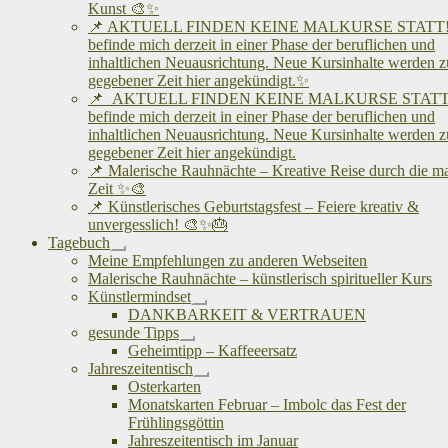
Kunst 🎨✨
📌 AKTUELL FINDEN KEINE MALKURSE STATT! 
befinde mich derzeit in einer Phase der beruflichen und
inhaltlichen Neuausrichtung. Neue Kursinhalte werden z
gegebener Zeit hier angekündigt.✨
📌 AKTUELL FINDEN KEINE MALKURSE STATT!
befinde mich derzeit in einer Phase der beruflichen und
inhaltlichen Neuausrichtung. Neue Kursinhalte werden z
gegebener Zeit hier angekündigt.
📌 Malerische Rauhnächte – Kreative Reise durch die m
Zeit ✨🎨
📌 Künstlerisches Geburtstagsfest – Feiere kreativ &
unvergesslich! 🎨✨🎂
Tagebuch
Untermenü
Meine Empfehlungen zu anderen Webseiten
öffnen
Malerische Rauhnächte – künstlerisch spiritueller Kurs
Künstlermindset
Untermenü
DANKBARKEIT & VERTRAUEN
öffnen
gesunde Tipps
Untermenü
Geheimtipp – Kaffeeersatz
öffnen
Jahreszeitentisch
Untermenü
Osterkarten
öffnen
Monatskarten Februar – Imbolc das Fest der
Frühlingsgöttin
Jahreszeitentisch im Januar