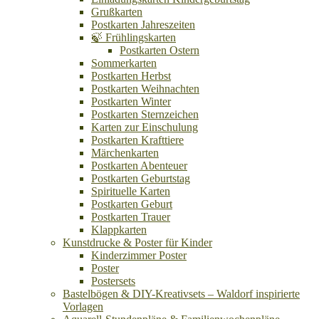
Grußkarten
Postkarten Jahreszeiten
🍃 Frühlingskarten
Postkarten Ostern
Sommerkarten
Postkarten Herbst
Postkarten Weihnachten
Postkarten Winter
Postkarten Sternzeichen
Karten zur Einschulung
Postkarten Krafttiere
Märchenkarten
Postkarten Abenteuer
Postkarten Geburtstag
Spirituelle Karten
Postkarten Geburt
Postkarten Trauer
Klappkarten
Kunstdrucke & Poster für Kinder
Kinderzimmer Poster
Poster
Postersets
Bastelbögen & DIY-Kreativsets – Waldorf inspirierte
Vorlagen