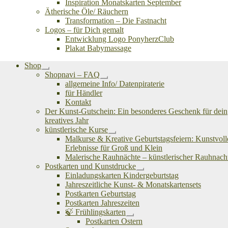
Inspiration Monatskarten September
Ätherische Öle/ Räuchern
Transformation – Die Fastnacht
Logos – für Dich gemalt
Entwicklung Logo PonyherzClub
Plakat Babymassage
Shop
Untermenü
Shopnavi – FAQ
öffnen
Untermenü
allgemeine Info/ Datenpiraterie
öffnen
für Händler
Kontakt
Der Kunst-Gutschein: Ein besonderes Geschenk für dein
kreatives Jahr
künstlerische Kurse
Untermenü
Malkurse & Kreative Geburtstagsfeiern: Kunstvoll
öffnen
Erlebnisse für Groß und Klein
Malerische Rauhnächte – künstlerischer Rauhnach
Postkarten und Kunstdrucke
Untermenü
Einladungskarten Kindergeburtstag
öffnen
Jahreszeitliche Kunst- & Monatskartensets
Postkarten Geburtstag
Postkarten Jahreszeiten
🍃 Frühlingskarten
Untermenü
Postkarten Ostern
öffnen