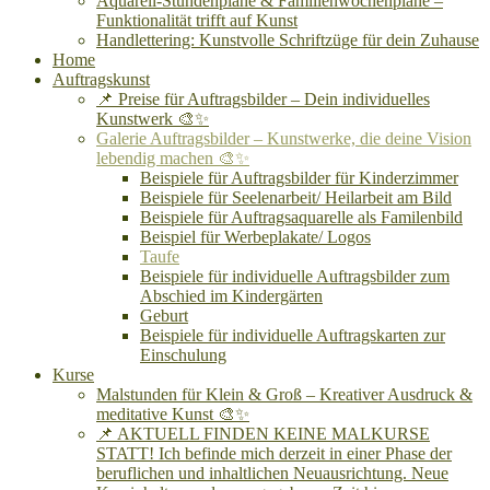
Aquarell-Stundenpläne & Familienwochenpläne –
Funktionalität trifft auf Kunst
Handlettering: Kunstvolle Schriftzüge für dein Zuhause
Home
Auftragskunst
📌 Preise für Auftragsbilder – Dein individuelles
Kunstwerk 🎨✨
Galerie Auftragsbilder – Kunstwerke, die deine Vision
lebendig machen 🎨✨
Beispiele für Auftragsbilder für Kinderzimmer
Beispiele für Seelenarbeit/ Heilarbeit am Bild
Beispiele für Auftragsaquarelle als Familenbild
Beispiel für Werbeplakate/ Logos
Taufe
Beispiele für individuelle Auftragsbilder zum
Abschied im Kindergärten
Geburt
Beispiele für individuelle Auftragskarten zur
Einschulung
Kurse
Malstunden für Klein & Groß – Kreativer Ausdruck &
meditative Kunst 🎨✨
📌 AKTUELL FINDEN KEINE MALKURSE
STATT! Ich befinde mich derzeit in einer Phase der
beruflichen und inhaltlichen Neuausrichtung. Neue