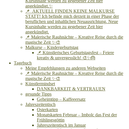
Kursinhalte werden zu gegebener Zeit hier
angekündigt.✨
📌 AKTUELL FINDEN KEINE MALKURSE
STATT! Ich befinde mich derzeit in einer Phase der
beruflichen und inhaltlichen Neuausrichtung. Neue
Kursinhalte werden zu gegebener Zeit hier
angekündigt.
📌 Malerische Rauhnächte – Kreative Reise durch die
magische Zeit ✨🎨
Malkurse – Kindergeburtstag
📌 Künstlerisches Geburtstagsfest – Feiere
kreativ & unvergesslich! 🎨✨🎂
Tagebuch
Meine Empfehlungen zu anderen Webseiten
📌 Malerische Rauhnächte – Kreative Reise durch die
magische Zeit ✨🎨
Künstlermindset
DANKBARKEIT & VERTRAUEN
gesunde Tipps
Geheimtipp – Kaffeeersatz
Jahreszeitentisch
Osterkarten
Monatskarten Februar – Imbolc das Fest der
Frühlingsgöttin
Jahreszeitentisch im Januar