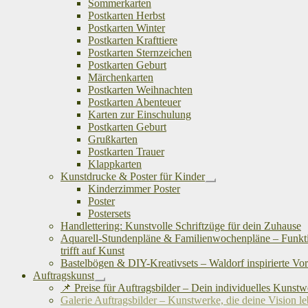
Sommerkarten
Postkarten Herbst
Postkarten Winter
Postkarten Krafttiere
Postkarten Sternzeichen
Postkarten Geburt
Märchenkarten
Postkarten Weihnachten
Postkarten Abenteuer
Karten zur Einschulung
Postkarten Geburt
Grußkarten
Postkarten Trauer
Klappkarten
Kunstdrucke & Poster für Kinder
Untermenü
Kinderzimmer Poster
öffnen
Poster
Postersets
Handlettering: Kunstvolle Schriftzüge für dein Zuhause
Aquarell-Stundenpläne & Familienwochenpläne – Funkti
trifft auf Kunst
Bastelbögen & DIY-Kreativsets – Waldorf inspirierte Vo
Auftragskunst
Untermenü
📌 Preise für Auftragsbilder – Dein individuelles Kunst
öffnen
Galerie Auftragsbilder – Kunstwerke, die deine Vision l