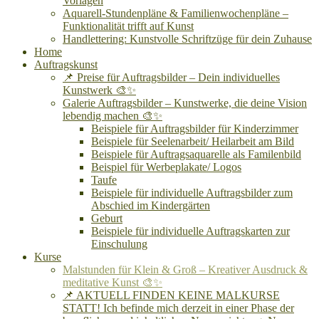
Vorlagen
Aquarell-Stundenpläne & Familienwochenpläne –
Funktionalität trifft auf Kunst
Handlettering: Kunstvolle Schriftzüge für dein Zuhause
Home
Auftragskunst
📌 Preise für Auftragsbilder – Dein individuelles
Kunstwerk 🎨✨
Galerie Auftragsbilder – Kunstwerke, die deine Vision
lebendig machen 🎨✨
Beispiele für Auftragsbilder für Kinderzimmer
Beispiele für Seelenarbeit/ Heilarbeit am Bild
Beispiele für Auftragsaquarelle als Familenbild
Beispiel für Werbeplakate/ Logos
Taufe
Beispiele für individuelle Auftragsbilder zum
Abschied im Kindergärten
Geburt
Beispiele für individuelle Auftragskarten zur
Einschulung
Kurse
Malstunden für Klein & Groß – Kreativer Ausdruck &
meditative Kunst 🎨✨
📌 AKTUELL FINDEN KEINE MALKURSE
STATT! Ich befinde mich derzeit in einer Phase der