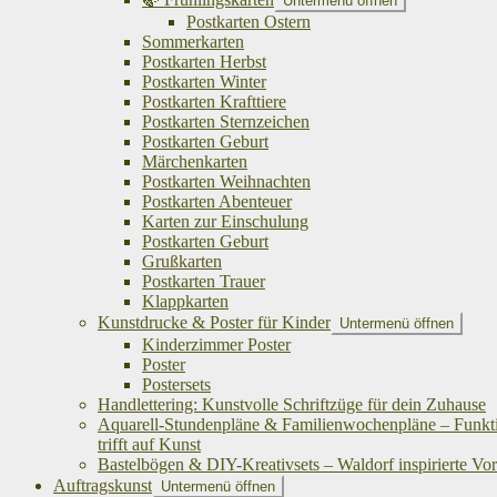
Untermenü öffnen
Postkarten Ostern
Sommerkarten
Postkarten Herbst
Postkarten Winter
Postkarten Krafttiere
Postkarten Sternzeichen
Postkarten Geburt
Märchenkarten
Postkarten Weihnachten
Postkarten Abenteuer
Karten zur Einschulung
Postkarten Geburt
Grußkarten
Postkarten Trauer
Klappkarten
Kunstdrucke & Poster für Kinder
Untermenü öffnen
Kinderzimmer Poster
Poster
Postersets
Handlettering: Kunstvolle Schriftzüge für dein Zuhause
Aquarell-Stundenpläne & Familienwochenpläne – Funkti
trifft auf Kunst
Bastelbögen & DIY-Kreativsets – Waldorf inspirierte Vo
Auftragskunst
Untermenü öffnen