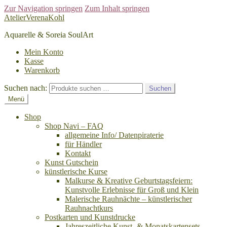
Zur Navigation springen
Zum Inhalt springen
AtelierVerenaKohl
Aquarelle & Soreia SoulArt
Mein Konto
Kasse
Warenkorb
Suchen nach:
Suchen
Menü
Shop
Shop Navi – FAQ
allgemeine Info/ Datenpiraterie
für Händler
Kontakt
Kunst Gutschein
künstlerische Kurse
Malkurse & Kreative Geburtstagsfeiern:
Kunstvolle Erlebnisse für Groß und Klein
Malerische Rauhnächte – künstlerischer
Rauhnachtkurs
Postkarten und Kunstdrucke
Jahreszeitliche Kunst- & Monatskartensets