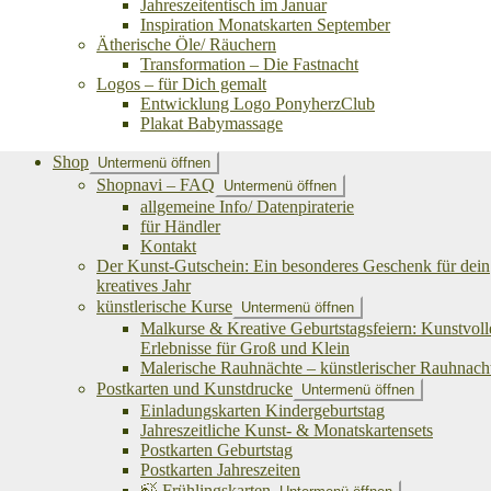
Jahreszeitentisch im Januar
Inspiration Monatskarten September
Ätherische Öle/ Räuchern
Transformation – Die Fastnacht
Logos – für Dich gemalt
Entwicklung Logo PonyherzClub
Plakat Babymassage
Shop
Untermenü öffnen
Shopnavi – FAQ
Untermenü öffnen
allgemeine Info/ Datenpiraterie
für Händler
Kontakt
Der Kunst-Gutschein: Ein besonderes Geschenk für dein
kreatives Jahr
künstlerische Kurse
Untermenü öffnen
Malkurse & Kreative Geburtstagsfeiern: Kunstvoll
Erlebnisse für Groß und Klein
Malerische Rauhnächte – künstlerischer Rauhnach
Postkarten und Kunstdrucke
Untermenü öffnen
Einladungskarten Kindergeburtstag
Jahreszeitliche Kunst- & Monatskartensets
Postkarten Geburtstag
Postkarten Jahreszeiten
🍃 Frühlingskarten