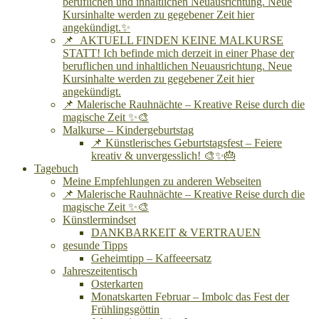
beruflichen und inhaltlichen Neuausrichtung. Neue
Kursinhalte werden zu gegebener Zeit hier
angekündigt.✨
📌 AKTUELL FINDEN KEINE MALKURSE
STATT! Ich befinde mich derzeit in einer Phase der
beruflichen und inhaltlichen Neuausrichtung. Neue
Kursinhalte werden zu gegebener Zeit hier
angekündigt.
📌 Malerische Rauhnächte – Kreative Reise durch die
magische Zeit ✨🎨
Malkurse – Kindergeburtstag
📌 Künstlerisches Geburtstagsfest – Feiere
kreativ & unvergesslich! 🎨✨🎂
Tagebuch
Meine Empfehlungen zu anderen Webseiten
📌 Malerische Rauhnächte – Kreative Reise durch die
magische Zeit ✨🎨
Künstlermindset
DANKBARKEIT & VERTRAUEN
gesunde Tipps
Geheimtipp – Kaffeeersatz
Jahreszeitentisch
Osterkarten
Monatskarten Februar – Imbolc das Fest der
Frühlingsgöttin