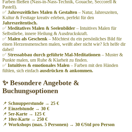
Farben fließen (Nass-in-Nass-Technik, Gouache, Seccorell &
Pastell).
✅
Jahreszeitliches Malen & Gestalten
– Natur, Jahreszeiten,
Kultur & Festtage kreativ erleben, perfekt für den
Jahreszeitentisch.
✅
Meditatives Malen & Seelenbilder
– Intuitives Malen für
Selbstliebe, innere Heilung & Ausdruckskraft.
✅
Malen als Geschenk
– Möchtest du ein persönliches Bild für
einen Herzensmenschen malen, weißt aber nicht wie? Ich helfe dir
dabei!
✅
Stressabbau durch geführte Mal-Meditationen
– Muster &
Punkte malen, um Ruhe & Klarheit zu finden.
✅
Intuitives & emotionales Malen
– Farben mit den Händen
fühlen, sich einfach
ausdrücken & ankommen.
✨ Besondere Angebote &
Buchungsoptionen
📌
Schnupperstunde
→
25 €
📌
Einzelstunde
→
30 €
📌
5er-Karte
→
125 €
📌
10er-Karte
→
250 €
📌
Workshops (max. 5 Personen)
→
30 €/Std pro Person