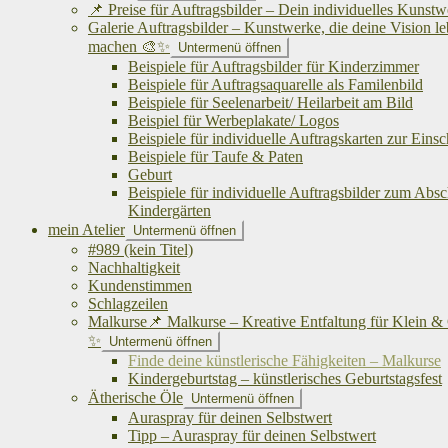
📌 Preise für Auftragsbilder – Dein individuelles Kunst
Galerie Auftragsbilder – Kunstwerke, die deine Vision l
machen 🎨✨
Untermenü öffnen
Beispiele für Auftragsbilder für Kinderzimmer
Beispiele für Auftragsaquarelle als Familenbild
Beispiele für Seelenarbeit/ Heilarbeit am Bild
Beispiel für Werbeplakate/ Logos
Beispiele für individuelle Auftragskarten zur Eins
Beispiele für Taufe & Paten
Geburt
Beispiele für individuelle Auftragsbilder zum Abs
Kindergärten
mein Atelier
Untermenü öffnen
#989 (kein Titel)
Nachhaltigkeit
Kundenstimmen
Schlagzeilen
Malkurse📌 Malkurse – Kreative Entfaltung für Klein &
✨
Untermenü öffnen
Finde deine künstlerische Fähigkeiten – Malkurse
Kindergeburtstag – künstlerisches Geburtstagsfest
Ätherische Öle
Untermenü öffnen
Auraspray für deinen Selbstwert
Tipp – Auraspray für deinen Selbstwert