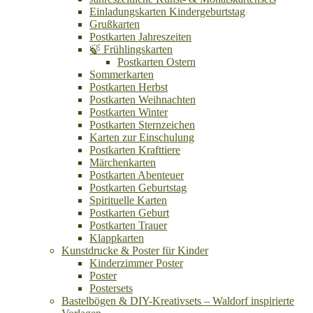
Einladungskarten Kindergeburtstag
Grußkarten
Postkarten Jahreszeiten
🍃 Frühlingskarten
Postkarten Ostern
Sommerkarten
Postkarten Herbst
Postkarten Weihnachten
Postkarten Winter
Postkarten Sternzeichen
Karten zur Einschulung
Postkarten Krafttiere
Märchenkarten
Postkarten Abenteuer
Postkarten Geburtstag
Spirituelle Karten
Postkarten Geburt
Postkarten Trauer
Klappkarten
Kunstdrucke & Poster für Kinder
Kinderzimmer Poster
Poster
Postersets
Bastelbögen & DIY-Kreativsets – Waldorf inspirierte