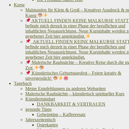
Kurse
Malstunden für Klein & Groß – Kreativer Ausdruck & me
Kunst
AKTUELL FINDEN KEINE MALKURSE STATT!
befinde mich derzeit in einer Phase der beruflichen und
inhaltlichen Neuausrichtung. Neue Kursinhalte werden z
gegebener Zeit hier angekündigt.
AKTUELL FINDEN KEINE MALKURSE STATT!
befinde mich derzeit in einer Phase der beruflichen und
inhaltlichen Neuausrichtung. Neue Kursinhalte werden z
gegebener Zeit hier angekündigt.
Malerische Rauhnächte – Kreative Reise durch die m
Zeit
Künstlerisches Geburtstagsfest – Feiere kreativ &
unvergesslich!
Tagebuch
Meine Empfehlungen zu anderen Webseiten
Malerische Rauhnächte – künstlerisch spiritueller Kurs
Künstlermindset
DANKBARKEIT & VERTRAUEN
gesunde Tipps
Geheimtipp – Kaffeeersatz
Jahreszeitentisch
Osterkarten