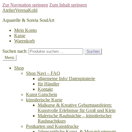
Zur Navigation springen
Zum Inhalt springen
AtelierVerenaKohl
Aquarelle & Soreia SoulArt
Mein Konto
Kasse
Warenkorb
Suchen nach:
Suchen
Menü
Shop
Shop Navi – FAQ
allgemeine Info/ Datenpiraterie
für Händler
Kontakt
Kunst Gutschein
künstlerische Kurse
Malkurse & Kreative Geburtstagsfeiern:
Kunstvolle Erlebnisse für Groß und Klein
Malerische Rauhnächte – künstlerischer
Rauhnachtkurs
Postkarten und Kunstdrucke
Jahreszeitliche Kunst- & Monatskartensets