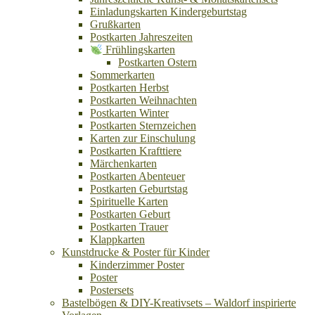
Einladungskarten Kindergeburtstag
Grußkarten
Postkarten Jahreszeiten
Frühlingskarten
Postkarten Ostern
Sommerkarten
Postkarten Herbst
Postkarten Weihnachten
Postkarten Winter
Postkarten Sternzeichen
Karten zur Einschulung
Postkarten Krafttiere
Märchenkarten
Postkarten Abenteuer
Postkarten Geburtstag
Spirituelle Karten
Postkarten Geburt
Postkarten Trauer
Klappkarten
Kunstdrucke & Poster für Kinder
Kinderzimmer Poster
Poster
Postersets
Bastelbögen & DIY-Kreativsets – Waldorf inspirierte