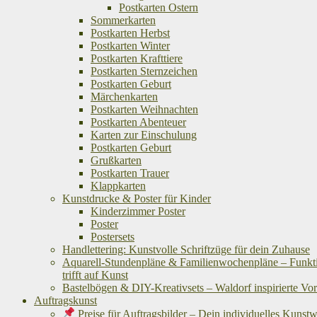
Postkarten Ostern
Sommerkarten
Postkarten Herbst
Postkarten Winter
Postkarten Krafttiere
Postkarten Sternzeichen
Postkarten Geburt
Märchenkarten
Postkarten Weihnachten
Postkarten Abenteuer
Karten zur Einschulung
Postkarten Geburt
Grußkarten
Postkarten Trauer
Klappkarten
Kunstdrucke & Poster für Kinder
Kinderzimmer Poster
Poster
Postersets
Handlettering: Kunstvolle Schriftzüge für dein Zuhause
Aquarell-Stundenpläne & Familienwochenpläne – Funkti
trifft auf Kunst
Bastelbögen & DIY-Kreativsets – Waldorf inspirierte Vo
Auftragskunst
Preise für Auftragsbilder – Dein individuelles Kunst