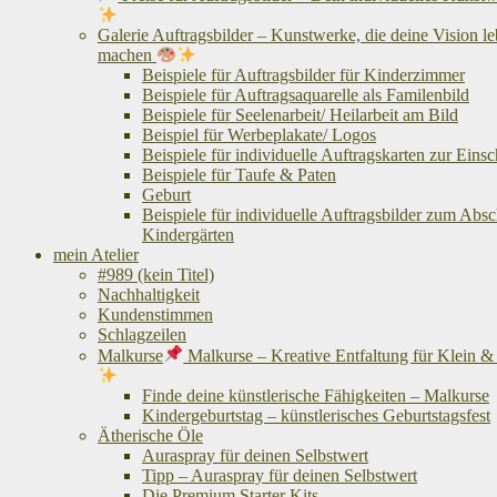
Galerie Auftragsbilder – Kunstwerke, die deine Vision l
machen
Beispiele für Auftragsbilder für Kinderzimmer
Beispiele für Auftragsaquarelle als Familenbild
Beispiele für Seelenarbeit/ Heilarbeit am Bild
Beispiel für Werbeplakate/ Logos
Beispiele für individuelle Auftragskarten zur Eins
Beispiele für Taufe & Paten
Geburt
Beispiele für individuelle Auftragsbilder zum Abs
Kindergärten
mein Atelier
#989 (kein Titel)
Nachhaltigkeit
Kundenstimmen
Schlagzeilen
Malkurse
Malkurse – Kreative Entfaltung für Klein 
Finde deine künstlerische Fähigkeiten – Malkurse
Kindergeburtstag – künstlerisches Geburtstagsfest
Ätherische Öle
Auraspray für deinen Selbstwert
Tipp – Auraspray für deinen Selbstwert
Die Premium Starter Kits