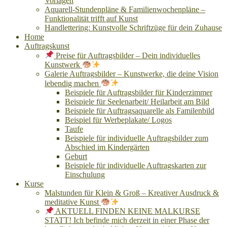
Vorlagen
Aquarell-Stundenpläne & Familienwochenpläne –
Funktionalität trifft auf Kunst
Handlettering: Kunstvolle Schriftzüge für dein Zuhause
Home
Auftragskunst
Preise für Auftragsbilder – Dein individuelles
Kunstwerk
Galerie Auftragsbilder – Kunstwerke, die deine Vision
lebendig machen
Beispiele für Auftragsbilder für Kinderzimmer
Beispiele für Seelenarbeit/ Heilarbeit am Bild
Beispiele für Auftragsaquarelle als Familenbild
Beispiel für Werbeplakate/ Logos
Taufe
Beispiele für individuelle Auftragsbilder zum
Abschied im Kindergärten
Geburt
Beispiele für individuelle Auftragskarten zur
Einschulung
Kurse
Malstunden für Klein & Groß – Kreativer Ausdruck &
meditative Kunst
AKTUELL FINDEN KEINE MALKURSE
STATT! Ich befinde mich derzeit in einer Phase der