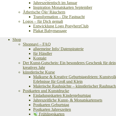
Jahreszeitentisch im Januar
Inspiration Monatskarten September
Ätherische Öle/ Räuchern
Transformation – Die Fastnacht
Logos – für Dich gemalt
Entwicklung Logo PonyherzClub
Plakat Babymassage
Shop
Shopnavi – FAQ
allgemeine Info/ Datenpiraterie
für Händler
Kontakt
Der Kunst-Gutschein: Ein besonderes Geschenk für dein
kreatives Jahr
künstlerische Kurse
Malkurse & Kreative Geburtstagsfeiern: Kunstvoll
Erlebnisse für Groß und Klein
Malerische Rauhnächte – künstlerischer Rauhnach
Postkarten und Kunstdrucke
Einladungskarten Kindergeburtstag
Jahreszeitliche Kunst- & Monatskartensets
Postkarten Geburtstag
Postkarten Jahreszeiten
Frühlingskarten