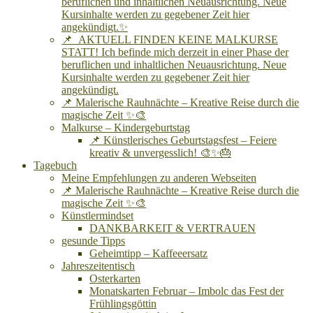
beruflichen und inhaltlichen Neuausrichtung. Neue
Kursinhalte werden zu gegebener Zeit hier
angekündigt.✨
📌 AKTUELL FINDEN KEINE MALKURSE
STATT! Ich befinde mich derzeit in einer Phase der
beruflichen und inhaltlichen Neuausrichtung. Neue
Kursinhalte werden zu gegebener Zeit hier
angekündigt.
📌 Malerische Rauhnächte – Kreative Reise durch die
magische Zeit ✨🎨
Malkurse – Kindergeburtstag
📌 Künstlerisches Geburtstagsfest – Feiere
kreativ & unvergesslich! 🎨✨🎂
Tagebuch
Meine Empfehlungen zu anderen Webseiten
📌 Malerische Rauhnächte – Kreative Reise durch die
magische Zeit ✨🎨
Künstlermindset
DANKBARKEIT & VERTRAUEN
gesunde Tipps
Geheimtipp – Kaffeeersatz
Jahreszeitentisch
Osterkarten
Monatskarten Februar – Imbolc das Fest der
Frühlingsgöttin