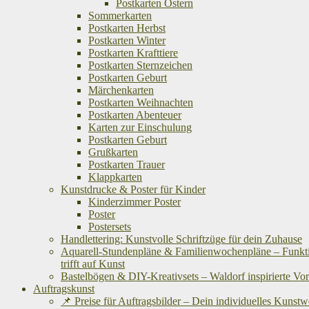
Postkarten Ostern
Sommerkarten
Postkarten Herbst
Postkarten Winter
Postkarten Krafttiere
Postkarten Sternzeichen
Postkarten Geburt
Märchenkarten
Postkarten Weihnachten
Postkarten Abenteuer
Karten zur Einschulung
Postkarten Geburt
Grußkarten
Postkarten Trauer
Klappkarten
Kunstdrucke & Poster für Kinder
Kinderzimmer Poster
Poster
Postersets
Handlettering: Kunstvolle Schriftzüge für dein Zuhause
Aquarell-Stundenpläne & Familienwochenpläne – Funkti
trifft auf Kunst
Bastelbögen & DIY-Kreativsets – Waldorf inspirierte Vo
Auftragskunst
📌 Preise für Auftragsbilder – Dein individuelles Kunst