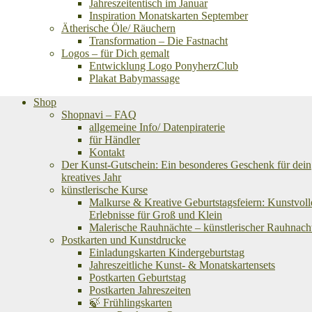
Jahreszeitentisch im Januar
Inspiration Monatskarten September
Ätherische Öle/ Räuchern
Transformation – Die Fastnacht
Logos – für Dich gemalt
Entwicklung Logo PonyherzClub
Plakat Babymassage
Shop
Shopnavi – FAQ
allgemeine Info/ Datenpiraterie
für Händler
Kontakt
Der Kunst-Gutschein: Ein besonderes Geschenk für dein
kreatives Jahr
künstlerische Kurse
Malkurse & Kreative Geburtstagsfeiern: Kunstvoll
Erlebnisse für Groß und Klein
Malerische Rauhnächte – künstlerischer Rauhnach
Postkarten und Kunstdrucke
Einladungskarten Kindergeburtstag
Jahreszeitliche Kunst- & Monatskartensets
Postkarten Geburtstag
Postkarten Jahreszeiten
🍃 Frühlingskarten