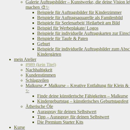
Galerie Auftragsbilder – Kunstwerke, die deine Vision l
machen 🎨✨
Beispiele für Auftragsbilder für Kinderzimmer
Beispiele für Auftragsaquarelle als Familenbild
Beispiele für Seelenarbeit/ Heilarbeit am Bild
Beispiel für Werbeplakate/ Logos
Beispiele für individuelle Auftragskarten zur Eins
Beispiele für Taufe & Paten
Geburt
Beispiele für individuelle Auftragsbilder zum Abs
Kindergärten
mein Atelier
#989 (kein Titel)
Nachhaltigkeit
Kundenstimmen
Schlagzeilen
Malkurse📌 Malkurse – Kreative Entfaltung für Klein &
✨
Finde deine künstlerische Fähigkeiten – Malkurse
Kindergeburtstag – künstlerisches Geburtstagsfest
Ätherische Öle
Auraspray für deinen Selbstwert
Tipp – Auraspray für deinen Selbstwert
Die Premium Starter Kits
Kurse