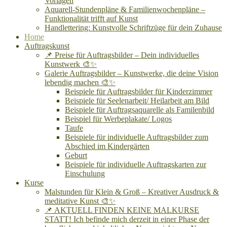
Vorlagen
Aquarell-Stundenpläne & Familienwochenpläne –
Funktionalität trifft auf Kunst
Handlettering: Kunstvolle Schriftzüge für dein Zuhause
Home
Auftragskunst
📌 Preise für Auftragsbilder – Dein individuelles
Kunstwerk 🎨✨
Galerie Auftragsbilder – Kunstwerke, die deine Vision
lebendig machen 🎨✨
Beispiele für Auftragsbilder für Kinderzimmer
Beispiele für Seelenarbeit/ Heilarbeit am Bild
Beispiele für Auftragsaquarelle als Familenbild
Beispiel für Werbeplakate/ Logos
Taufe
Beispiele für individuelle Auftragsbilder zum
Abschied im Kindergärten
Geburt
Beispiele für individuelle Auftragskarten zur
Einschulung
Kurse
Malstunden für Klein & Groß – Kreativer Ausdruck &
meditative Kunst 🎨✨
📌 AKTUELL FINDEN KEINE MALKURSE
STATT! Ich befinde mich derzeit in einer Phase der