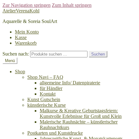
Zur Navigation springen
Zum Inhalt springen
AtelierVerenaKohl
Aquarelle & Soreia SoulArt
Mein Konto
Kasse
Warenkorb
Suchen nach:
Suchen
Menü
Shop
Shop Navi – FAQ
allgemeine Info/ Datenpiraterie
für Händler
Kontakt
Kunst Gutschein
künstlerische Kurse
Malkurse & Kreative Geburtstagsfeiern:
Kunstvolle Erlebnisse für Groß und Klein
Malerische Rauhnächte – künstlerischer
Rauhnachtkurs
Postkarten und Kunstdrucke
Jahreszeitliche Kunst- & Monatskartensets