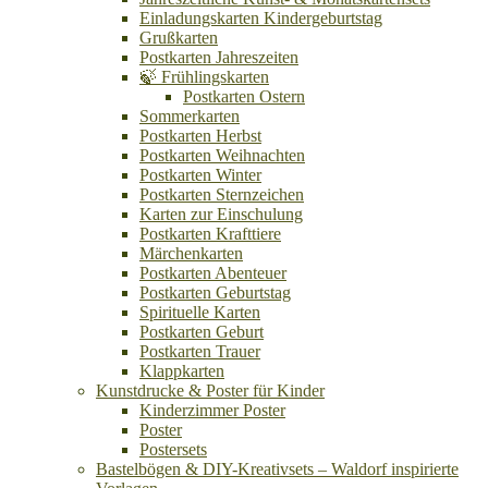
Einladungskarten Kindergeburtstag
Grußkarten
Postkarten Jahreszeiten
🍃 Frühlingskarten
Postkarten Ostern
Sommerkarten
Postkarten Herbst
Postkarten Weihnachten
Postkarten Winter
Postkarten Sternzeichen
Karten zur Einschulung
Postkarten Krafttiere
Märchenkarten
Postkarten Abenteuer
Postkarten Geburtstag
Spirituelle Karten
Postkarten Geburt
Postkarten Trauer
Klappkarten
Kunstdrucke & Poster für Kinder
Kinderzimmer Poster
Poster
Postersets
Bastelbögen & DIY-Kreativsets – Waldorf inspirierte