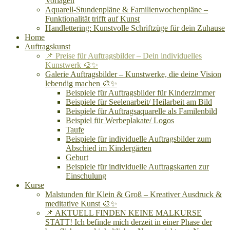
Vorlagen
Aquarell-Stundenpläne & Familienwochenpläne –
Funktionalität trifft auf Kunst
Handlettering: Kunstvolle Schriftzüge für dein Zuhause
Home
Auftragskunst
📌 Preise für Auftragsbilder – Dein individuelles
Kunstwerk 🎨✨
Galerie Auftragsbilder – Kunstwerke, die deine Vision
lebendig machen 🎨✨
Beispiele für Auftragsbilder für Kinderzimmer
Beispiele für Seelenarbeit/ Heilarbeit am Bild
Beispiele für Auftragsaquarelle als Familenbild
Beispiel für Werbeplakate/ Logos
Taufe
Beispiele für individuelle Auftragsbilder zum
Abschied im Kindergärten
Geburt
Beispiele für individuelle Auftragskarten zur
Einschulung
Kurse
Malstunden für Klein & Groß – Kreativer Ausdruck &
meditative Kunst 🎨✨
📌 AKTUELL FINDEN KEINE MALKURSE
STATT! Ich befinde mich derzeit in einer Phase der