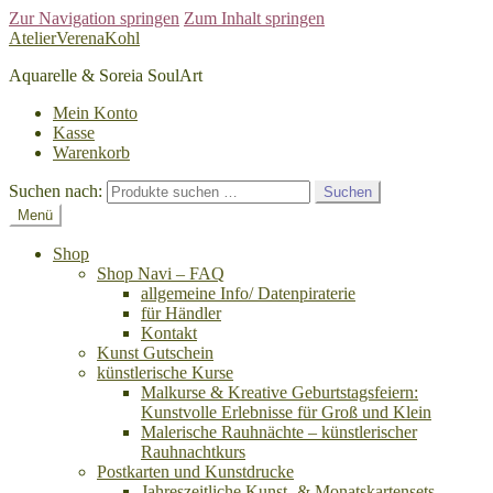
Zur Navigation springen
Zum Inhalt springen
AtelierVerenaKohl
Aquarelle & Soreia SoulArt
Mein Konto
Kasse
Warenkorb
Suchen nach:
Suchen
Menü
Shop
Shop Navi – FAQ
allgemeine Info/ Datenpiraterie
für Händler
Kontakt
Kunst Gutschein
künstlerische Kurse
Malkurse & Kreative Geburtstagsfeiern:
Kunstvolle Erlebnisse für Groß und Klein
Malerische Rauhnächte – künstlerischer
Rauhnachtkurs
Postkarten und Kunstdrucke
Jahreszeitliche Kunst- & Monatskartensets