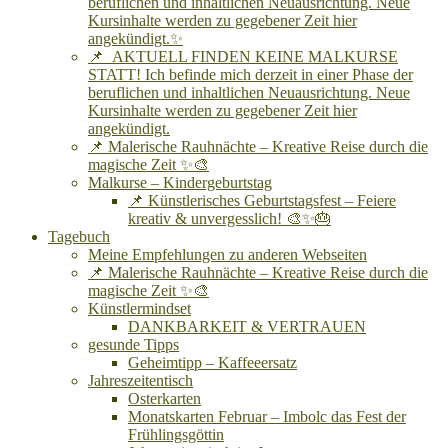
beruflichen und inhaltlichen Neuausrichtung. Neue
Kursinhalte werden zu gegebener Zeit hier
angekündigt.✨
📌 AKTUELL FINDEN KEINE MALKURSE
STATT! Ich befinde mich derzeit in einer Phase der
beruflichen und inhaltlichen Neuausrichtung. Neue
Kursinhalte werden zu gegebener Zeit hier
angekündigt.
📌 Malerische Rauhnächte – Kreative Reise durch die
magische Zeit ✨🎨
Malkurse – Kindergeburtstag
📌 Künstlerisches Geburtstagsfest – Feiere
kreativ & unvergesslich! 🎨✨🎂
Tagebuch
Meine Empfehlungen zu anderen Webseiten
📌 Malerische Rauhnächte – Kreative Reise durch die
magische Zeit ✨🎨
Künstlermindset
DANKBARKEIT & VERTRAUEN
gesunde Tipps
Geheimtipp – Kaffeeersatz
Jahreszeitentisch
Osterkarten
Monatskarten Februar – Imbolc das Fest der
Frühlingsgöttin