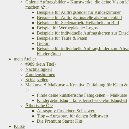
Galerie Auftragsbilder – Kunstwerke, die deine Vision l
machen 🎨✨
Beispiele für Auftragsbilder für Kinderzimmer
Beispiele für Auftragsaquarelle als Familenbild
Beispiele für Seelenarbeit/ Heilarbeit am Bild
Beispiel für Werbeplakate/ Logos
Beispiele für individuelle Auftragskarten zur Eins
Beispiele für Taufe & Paten
Geburt
Beispiele für individuelle Auftragsbilder zum Abs
Kindergärten
mein Atelier
#989 (kein Titel)
Nachhaltigkeit
Kundenstimmen
Schlagzeilen
Malkurse📌 Malkurse – Kreative Entfaltung für Klein &
✨
Finde deine künstlerische Fähigkeiten – Malkurse
Kindergeburtstag – künstlerisches Geburtstagsfest
Ätherische Öle
Auraspray für deinen Selbstwert
Tipp – Auraspray für deinen Selbstwert
Die Premium Starter Kits
Kurse