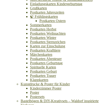
Einladungskarten Kindergeburtstag
Grußkarten
Postkarten Jahreszeiten
🍃 Frühlingskarten
Postkarten Ostern
Sommerkarten
Postkarten Herbst
Postkarten Weihnachten
Postkarten Winter
Postkarten Sternzeichen
Karten zur Einschulung
Postkarten Krafttiere
Märchenkarten
Postkarten Abenteuer
Postkarten Geburtstag
Spirituelle Karten
Postkarten Geburt
Postkarten Trauer
Klappkarten
Kunstdrucke & Poster für Kinder
Kinderzimmer Poster
Poster
Postersets
Bastelbögen & DIY-Kreativsets – Waldorf inspirierte