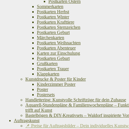
Postkarten Ostern
Sommerkarten
Postkarten Herbst
Postkarten Winter
Postkarten Krafttiere
Postkarten Sternzeichen
Postkarten Geburt
Märchenkarten
Postkarten Weihnachten
Postkarten Abenteuer
Karten zur Einschulung
Postkarten Geburt
Grußkarten
Postkarten Trauer
Klappkarten
Kunstdrucke & Poster für Kinder
Kinderzimmer Poster
Poster
Postersets
Handlettering: Kunstvolle Schriftzüge für dein Zuhause
Aquarell-Stundenpläne & Familienwochenpläne – Funkti
trifft auf Kunst
Bastelbögen & DIY-Kreativsets – Waldorf inspirierte Vo
Auftragskunst
📌 Preise für Auftragsbilder – Dein individuelles Kunst