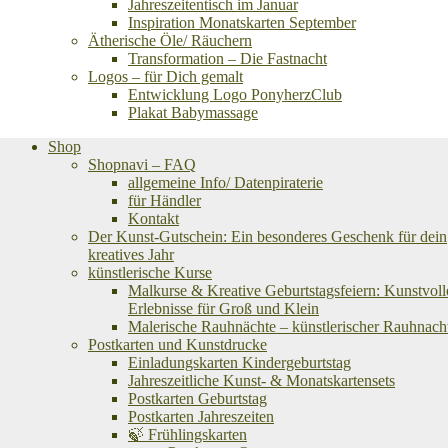
Jahreszeitentisch im Januar
Inspiration Monatskarten September
Ätherische Öle/ Räuchern
Transformation – Die Fastnacht
Logos – für Dich gemalt
Entwicklung Logo PonyherzClub
Plakat Babymassage
Shop
Shopnavi – FAQ
allgemeine Info/ Datenpiraterie
für Händler
Kontakt
Der Kunst-Gutschein: Ein besonderes Geschenk für dein
kreatives Jahr
künstlerische Kurse
Malkurse & Kreative Geburtstagsfeiern: Kunstvoll
Erlebnisse für Groß und Klein
Malerische Rauhnächte – künstlerischer Rauhnach
Postkarten und Kunstdrucke
Einladungskarten Kindergeburtstag
Jahreszeitliche Kunst- & Monatskartensets
Postkarten Geburtstag
Postkarten Jahreszeiten
🍃 Frühlingskarten