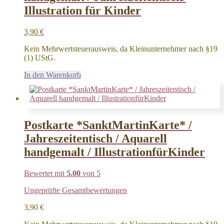
Illustration für Kinder
3,90
€
Kein Mehrwertsteuerausweis, da Kleinunternehmer nach §19
(1) UStG.
In den Warenkorb
Postkarte *SanktMartinKarte* /
Jahreszeitentisch / Aquarell
handgemalt / IllustrationfürKinder
Bewertet mit
5.00
von 5
Ungeprüfte Gesamtbewertungen
3,90
€