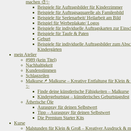
machen 🎨✨
Beispiele für Auftragsbilder für Kinderzimmer
Beispiele für Auftragsaquarelle als Familenbild
Beispiele für Seelenarbeit/ Heilarbeit am Bild
Beispiel für Werbeplakate/ Logos
Beispiele für individuelle Auftragskarten zur Eins
Beispiele für Taufe & Paten
Geburt
Beispiele für individuelle Auftragsbilder zum Abs
Kindergärten
mein Atelier
#989 (kein Titel)
Nachhaltigkeit
Kundenstimmen
Schlagzeilen
Malkurse📌 Malkurse – Kreative Entfaltung für Klein &
✨
Finde deine künstlerische Fähigkeiten – Malkurse
Kindergeburtstag – künstlerisches Geburtstagsfest
Ätherische Öle
Auraspray für deinen Selbstwert
Tipp – Auraspray für deinen Selbstwert
Die Premium Starter Kits
Kurse
Malstunden für Klein & Groß – Kreativer Ausdruck & me