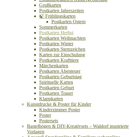
Grußkarten
Postkarten Jahreszeiten
🍃 Frühlingskarten
Postkarten Ostern
Sommerkarten
Postkarten Herbst
Postkarten Weihnachten
Postkarten Winter
Postkarten Sternzeichen
Karten zur Einschulung
Postkarten Krafttiere
Märchenkarten
Postkarten Abenteuer
Postkarten Geburtstag
Spirituelle Karten
Postkarten Geburt
Postkarten Trauer
Klappkarten
Kunstdrucke & Poster für Kinder
Kinderzimmer Poster
Poster
Postersets
Bastelbögen & DIY-Kreativsets – Waldorf inspirierte
Vorlagen