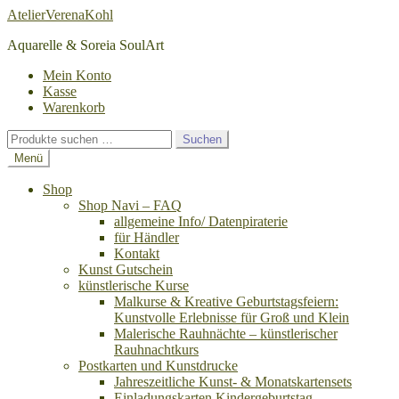
Zur
Zum
AtelierVerenaKohl
Navigation
Inhalt
Aquarelle & Soreia SoulArt
springen
springen
Mein Konto
Kasse
Warenkorb
Suchen
Suchen
nach:
Menü
Shop
Shop Navi – FAQ
allgemeine Info/ Datenpiraterie
für Händler
Kontakt
Kunst Gutschein
künstlerische Kurse
Malkurse & Kreative Geburtstagsfeiern:
Kunstvolle Erlebnisse für Groß und Klein
Malerische Rauhnächte – künstlerischer
Rauhnachtkurs
Postkarten und Kunstdrucke
Jahreszeitliche Kunst- & Monatskartensets
Einladungskarten Kindergeburtstag