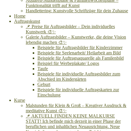
Aquarell-Stundenpläne & Familienwochenpläne –
Funktionalität trifft auf Kunst
Handlettering: Kunstvolle Schriftzüge für dein Zuhause
Home
Auftragskunst
📌 Preise für Auftragsbilder – Dein individuelles
Kunstwerk 🎨✨
Galerie Auftragsbilder – Kunstwerke, die deine Vision
lebendig machen 🎨✨
Beispiele für Auftragsbilder für Kinderzimmer
Beispiele für Seelenarbeit/ Heilarbeit am Bild
Beispiele für Auftragsaquarelle als Familenbild
Beispiel für Werbeplakate/ Logos
Taufe
Beispiele für individuelle Auftragsbilder zum
Abschied im Kindergärten
Geburt
Beispiele für individuelle Auftragskarten zur
Einschulung
Kurse
Malstunden für Klein & Groß – Kreativer Ausdruck &
meditative Kunst 🎨✨
📌 AKTUELL FINDEN KEINE MALKURSE
STATT! Ich befinde mich derzeit in einer Phase der
beruflichen und inhaltlichen Neuausrichtung. Neue