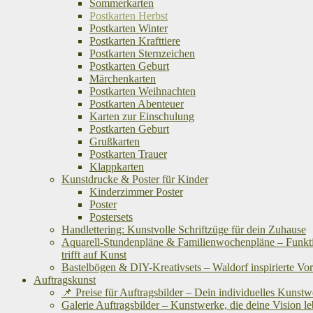
Sommerkarten
Postkarten Herbst
Postkarten Winter
Postkarten Krafttiere
Postkarten Sternzeichen
Postkarten Geburt
Märchenkarten
Postkarten Weihnachten
Postkarten Abenteuer
Karten zur Einschulung
Postkarten Geburt
Grußkarten
Postkarten Trauer
Klappkarten
Kunstdrucke & Poster für Kinder
Kinderzimmer Poster
Poster
Postersets
Handlettering: Kunstvolle Schriftzüge für dein Zuhause
Aquarell-Stundenpläne & Familienwochenpläne – Funkti
trifft auf Kunst
Bastelbögen & DIY-Kreativsets – Waldorf inspirierte Vo
Auftragskunst
📌 Preise für Auftragsbilder – Dein individuelles Kunst
Galerie Auftragsbilder – Kunstwerke, die deine Vision l