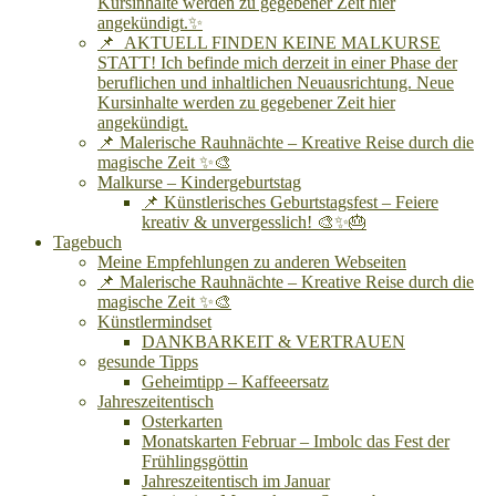
Kursinhalte werden zu gegebener Zeit hier
angekündigt.✨
📌 AKTUELL FINDEN KEINE MALKURSE
STATT! Ich befinde mich derzeit in einer Phase der
beruflichen und inhaltlichen Neuausrichtung. Neue
Kursinhalte werden zu gegebener Zeit hier
angekündigt.
📌 Malerische Rauhnächte – Kreative Reise durch die
magische Zeit ✨🎨
Malkurse – Kindergeburtstag
📌 Künstlerisches Geburtstagsfest – Feiere
kreativ & unvergesslich! 🎨✨🎂
Tagebuch
Meine Empfehlungen zu anderen Webseiten
📌 Malerische Rauhnächte – Kreative Reise durch die
magische Zeit ✨🎨
Künstlermindset
DANKBARKEIT & VERTRAUEN
gesunde Tipps
Geheimtipp – Kaffeeersatz
Jahreszeitentisch
Osterkarten
Monatskarten Februar – Imbolc das Fest der
Frühlingsgöttin
Jahreszeitentisch im Januar