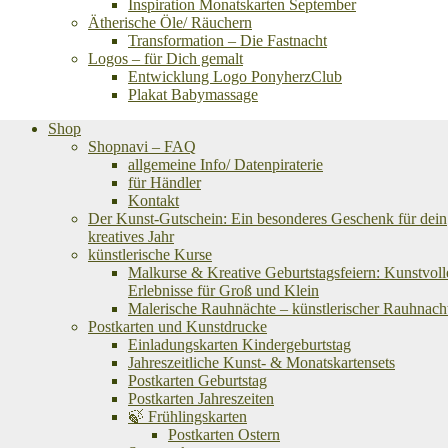
Inspiration Monatskarten September
Ätherische Öle/ Räuchern
Transformation – Die Fastnacht
Logos – für Dich gemalt
Entwicklung Logo PonyherzClub
Plakat Babymassage
Shop
Shopnavi – FAQ
allgemeine Info/ Datenpiraterie
für Händler
Kontakt
Der Kunst-Gutschein: Ein besonderes Geschenk für dein
kreatives Jahr
künstlerische Kurse
Malkurse & Kreative Geburtstagsfeiern: Kunstvoll
Erlebnisse für Groß und Klein
Malerische Rauhnächte – künstlerischer Rauhnach
Postkarten und Kunstdrucke
Einladungskarten Kindergeburtstag
Jahreszeitliche Kunst- & Monatskartensets
Postkarten Geburtstag
Postkarten Jahreszeiten
🍃 Frühlingskarten
Postkarten Ostern