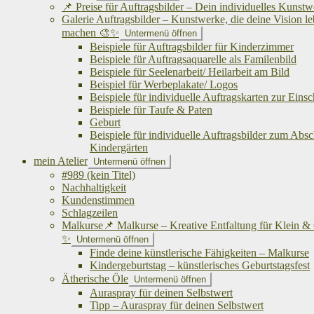
📌 Preise für Auftragsbilder – Dein individuelles Kunst
Galerie Auftragsbilder – Kunstwerke, die deine Vision l
machen 🎨✨
Untermenü öffnen
Beispiele für Auftragsbilder für Kinderzimmer
Beispiele für Auftragsaquarelle als Familenbild
Beispiele für Seelenarbeit/ Heilarbeit am Bild
Beispiel für Werbeplakate/ Logos
Beispiele für individuelle Auftragskarten zur Eins
Beispiele für Taufe & Paten
Geburt
Beispiele für individuelle Auftragsbilder zum Abs
Kindergärten
mein Atelier
Untermenü öffnen
#989 (kein Titel)
Nachhaltigkeit
Kundenstimmen
Schlagzeilen
Malkurse📌 Malkurse – Kreative Entfaltung für Klein &
✨
Untermenü öffnen
Finde deine künstlerische Fähigkeiten – Malkurse
Kindergeburtstag – künstlerisches Geburtstagsfest
Ätherische Öle
Untermenü öffnen
Auraspray für deinen Selbstwert
Tipp – Auraspray für deinen Selbstwert