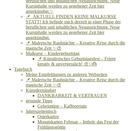
beruflichen und inhaltlichen Neuausrichtung. Neue
Kursinhalte werden zu gegebener Zeit hier
angekündigt.✨
📌 AKTUELL FINDEN KEINE MALKURSE
STATT! Ich befinde mich derzeit in einer Phase der
beruflichen und inhaltlichen Neuausrichtung. Neue
Kursinhalte werden zu gegebener Zeit hier
angekündigt.
📌 Malerische Rauhnächte – Kreative Reise durch die
magische Zeit ✨🎨
Malkurse – Kindergeburtstag
📌 Künstlerisches Geburtstagsfest – Feiere
kreativ & unvergesslich! 🎨✨🎂
Tagebuch
Meine Empfehlungen zu anderen Webseiten
📌 Malerische Rauhnächte – Kreative Reise durch die
magische Zeit ✨🎨
Künstlermindset
DANKBARKEIT & VERTRAUEN
gesunde Tipps
Geheimtipp – Kaffeeersatz
Jahreszeitentisch
Osterkarten
Monatskarten Februar – Imbolc das Fest der
Frühlingsgöttin