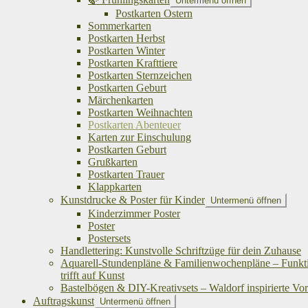
Untermenü öffnen
Postkarten Ostern
Sommerkarten
Postkarten Herbst
Postkarten Winter
Postkarten Krafttiere
Postkarten Sternzeichen
Postkarten Geburt
Märchenkarten
Postkarten Weihnachten
Postkarten Abenteuer
Karten zur Einschulung
Postkarten Geburt
Grußkarten
Postkarten Trauer
Klappkarten
Kunstdrucke & Poster für Kinder
Untermenü öffnen
Kinderzimmer Poster
Poster
Postersets
Handlettering: Kunstvolle Schriftzüge für dein Zuhause
Aquarell-Stundenpläne & Familienwochenpläne – Funkti
trifft auf Kunst
Bastelbögen & DIY-Kreativsets – Waldorf inspirierte Vo
Auftragskunst
Untermenü öffnen