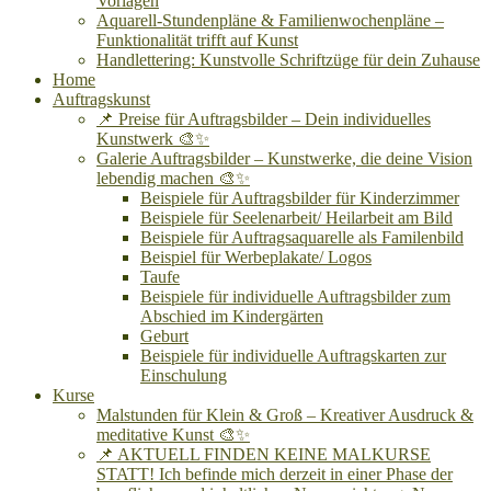
Vorlagen
Aquarell-Stundenpläne & Familienwochenpläne –
Funktionalität trifft auf Kunst
Handlettering: Kunstvolle Schriftzüge für dein Zuhause
Home
Auftragskunst
📌 Preise für Auftragsbilder – Dein individuelles
Kunstwerk 🎨✨
Galerie Auftragsbilder – Kunstwerke, die deine Vision
lebendig machen 🎨✨
Beispiele für Auftragsbilder für Kinderzimmer
Beispiele für Seelenarbeit/ Heilarbeit am Bild
Beispiele für Auftragsaquarelle als Familenbild
Beispiel für Werbeplakate/ Logos
Taufe
Beispiele für individuelle Auftragsbilder zum
Abschied im Kindergärten
Geburt
Beispiele für individuelle Auftragskarten zur
Einschulung
Kurse
Malstunden für Klein & Groß – Kreativer Ausdruck &
meditative Kunst 🎨✨
📌 AKTUELL FINDEN KEINE MALKURSE
STATT! Ich befinde mich derzeit in einer Phase der