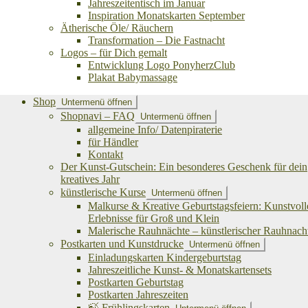
Jahreszeitentisch im Januar
Inspiration Monatskarten September
Ätherische Öle/ Räuchern
Transformation – Die Fastnacht
Logos – für Dich gemalt
Entwicklung Logo PonyherzClub
Plakat Babymassage
Shop
Untermenü öffnen
Shopnavi – FAQ
Untermenü öffnen
allgemeine Info/ Datenpiraterie
für Händler
Kontakt
Der Kunst-Gutschein: Ein besonderes Geschenk für dein
kreatives Jahr
künstlerische Kurse
Untermenü öffnen
Malkurse & Kreative Geburtstagsfeiern: Kunstvoll
Erlebnisse für Groß und Klein
Malerische Rauhnächte – künstlerischer Rauhnach
Postkarten und Kunstdrucke
Untermenü öffnen
Einladungskarten Kindergeburtstag
Jahreszeitliche Kunst- & Monatskartensets
Postkarten Geburtstag
Postkarten Jahreszeiten
🍃 Frühlingskarten