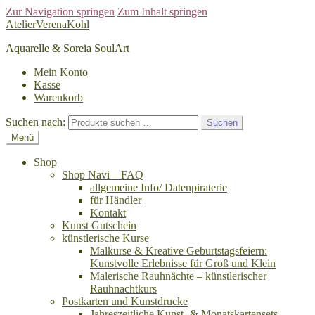
Zur Navigation springen
Zum Inhalt springen
AtelierVerenaKohl
Aquarelle & Soreia SoulArt
Mein Konto
Kasse
Warenkorb
Suchen nach:
Suchen
Menü
Shop
Shop Navi – FAQ
allgemeine Info/ Datenpiraterie
für Händler
Kontakt
Kunst Gutschein
künstlerische Kurse
Malkurse & Kreative Geburtstagsfeiern:
Kunstvolle Erlebnisse für Groß und Klein
Malerische Rauhnächte – künstlerischer
Rauhnachtkurs
Postkarten und Kunstdrucke
Jahreszeitliche Kunst- & Monatskartensets