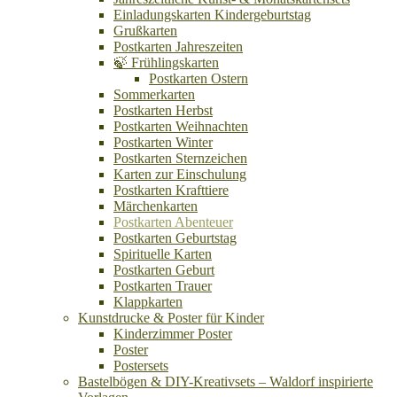
Einladungskarten Kindergeburtstag
Grußkarten
Postkarten Jahreszeiten
🍃 Frühlingskarten
Postkarten Ostern
Sommerkarten
Postkarten Herbst
Postkarten Weihnachten
Postkarten Winter
Postkarten Sternzeichen
Karten zur Einschulung
Postkarten Krafttiere
Märchenkarten
Postkarten Abenteuer
Postkarten Geburtstag
Spirituelle Karten
Postkarten Geburt
Postkarten Trauer
Klappkarten
Kunstdrucke & Poster für Kinder
Kinderzimmer Poster
Poster
Postersets
Bastelbögen & DIY-Kreativsets – Waldorf inspirierte