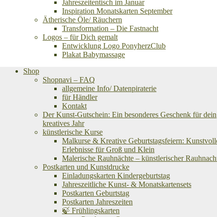
Jahreszeitentisch im Januar
Inspiration Monatskarten September
Ätherische Öle/ Räuchern
Transformation – Die Fastnacht
Logos – für Dich gemalt
Entwicklung Logo PonyherzClub
Plakat Babymassage
Shop
Shopnavi – FAQ
allgemeine Info/ Datenpiraterie
für Händler
Kontakt
Der Kunst-Gutschein: Ein besonderes Geschenk für dein
kreatives Jahr
künstlerische Kurse
Malkurse & Kreative Geburtstagsfeiern: Kunstvoll
Erlebnisse für Groß und Klein
Malerische Rauhnächte – künstlerischer Rauhnach
Postkarten und Kunstdrucke
Einladungskarten Kindergeburtstag
Jahreszeitliche Kunst- & Monatskartensets
Postkarten Geburtstag
Postkarten Jahreszeiten
🍃 Frühlingskarten