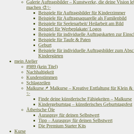
Galerie Auftragsbilder – Kunstwerke, die deine Vision l
machen 🎨✨
Beispiele für Auftragsbilder für Kinderzimmer
Beispiele für Auftragsaquarelle als Familenbild
Beispiele für Seelenarbeit/ Heilarbeit am Bild
Beispiel für Werbeplakate/ Logos
Beispiele für individuelle Auftragskarten zur Eins
Beispiele für Taufe & Paten
Geburt
Beispiele für individuelle Auftragsbilder zum Abs
Kindergärten
mein Atelier
#989 (kein Titel)
Nachhaltigkeit
Kundenstimmen
Schlagzeilen
Malkurse📌 Malkurse – Kreative Entfaltung für Klein &
✨
Finde deine künstlerische Fähigkeiten – Malkurse
Kindergeburtstag – künstlerisches Geburtstagsfest
Ätherische Öle
Auraspray für deinen Selbstwert
Tipp – Auraspray für deinen Selbstwert
Die Premium Starter Kits
Kurse