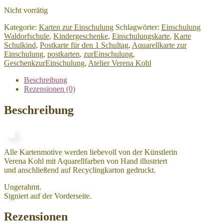
Nicht vorrätig
Kategorie:
Karten zur Einschulung
Schlagwörter:
Einschulung
Waldorfschule
,
Kindergeschenke
,
Einschulungskarte
,
Karte
Schulkind
,
Postkarte für den 1 Schultag
,
Aquarellkarte zur
Einschulung
,
postkarten
,
zurEinschulung
,
GeschenkzurEinschulung
,
Atelier Verena Kohl
Beschreibung
Rezensionen (0)
Beschreibung
Alle Kartenmotive werden liebevoll von der Künstlerin
Verena Kohl mit Aquarellfarben von Hand illustriert
und anschließend auf Recyclingkarton gedruckt.
Ungerahmt.
Signiert auf der Vorderseite.
Rezensionen