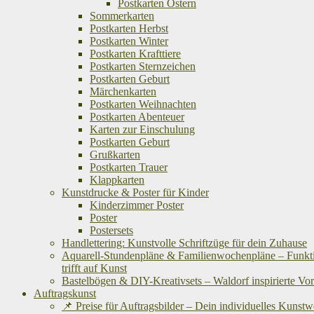
Postkarten Ostern
Sommerkarten
Postkarten Herbst
Postkarten Winter
Postkarten Krafttiere
Postkarten Sternzeichen
Postkarten Geburt
Märchenkarten
Postkarten Weihnachten
Postkarten Abenteuer
Karten zur Einschulung
Postkarten Geburt
Grußkarten
Postkarten Trauer
Klappkarten
Kunstdrucke & Poster für Kinder
Kinderzimmer Poster
Poster
Postersets
Handlettering: Kunstvolle Schriftzüge für dein Zuhause
Aquarell-Stundenpläne & Familienwochenpläne – Funkti
trifft auf Kunst
Bastelbögen & DIY-Kreativsets – Waldorf inspirierte Vo
Auftragskunst
📌 Preise für Auftragsbilder – Dein individuelles Kunst