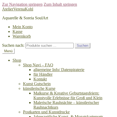
Zur Navigation springen
Zum Inhalt springen
AtelierVerenaKohl
Aquarelle & Soreia SoulArt
Mein Konto
Kasse
Warenkorb
Suchen nach:
Suchen
Menü
Shop
Shop Navi – FAQ
allgemeine Info/ Datenpiraterie
für Händler
Kontakt
Kunst Gutschein
künstlerische Kurse
Malkurse & Kreative Geburtstagsfeiern:
Kunstvolle Erlebnisse für Groß und Klein
Malerische Rauhnächte – künstlerischer
Rauhnachtkurs
Postkarten und Kunstdrucke
Jahreszeitliche Kunst- & Monatskartensets