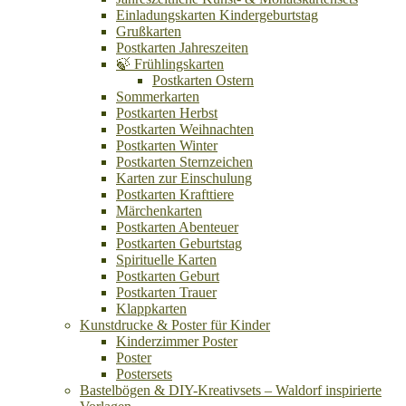
Einladungskarten Kindergeburtstag
Grußkarten
Postkarten Jahreszeiten
🍃 Frühlingskarten
Postkarten Ostern
Sommerkarten
Postkarten Herbst
Postkarten Weihnachten
Postkarten Winter
Postkarten Sternzeichen
Karten zur Einschulung
Postkarten Krafttiere
Märchenkarten
Postkarten Abenteuer
Postkarten Geburtstag
Spirituelle Karten
Postkarten Geburt
Postkarten Trauer
Klappkarten
Kunstdrucke & Poster für Kinder
Kinderzimmer Poster
Poster
Postersets
Bastelbögen & DIY-Kreativsets – Waldorf inspirierte