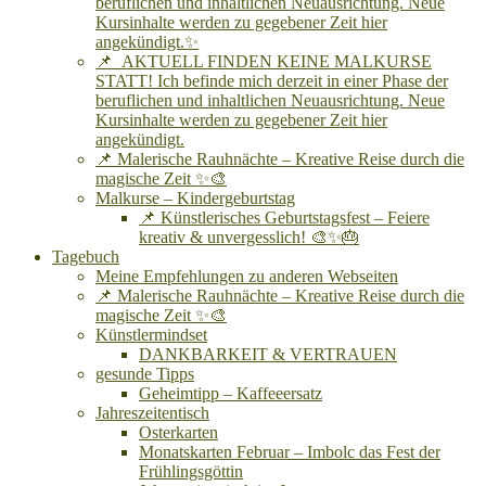
beruflichen und inhaltlichen Neuausrichtung. Neue
Kursinhalte werden zu gegebener Zeit hier
angekündigt.✨
📌 AKTUELL FINDEN KEINE MALKURSE
STATT! Ich befinde mich derzeit in einer Phase der
beruflichen und inhaltlichen Neuausrichtung. Neue
Kursinhalte werden zu gegebener Zeit hier
angekündigt.
📌 Malerische Rauhnächte – Kreative Reise durch die
magische Zeit ✨🎨
Malkurse – Kindergeburtstag
📌 Künstlerisches Geburtstagsfest – Feiere
kreativ & unvergesslich! 🎨✨🎂
Tagebuch
Meine Empfehlungen zu anderen Webseiten
📌 Malerische Rauhnächte – Kreative Reise durch die
magische Zeit ✨🎨
Künstlermindset
DANKBARKEIT & VERTRAUEN
gesunde Tipps
Geheimtipp – Kaffeeersatz
Jahreszeitentisch
Osterkarten
Monatskarten Februar – Imbolc das Fest der
Frühlingsgöttin