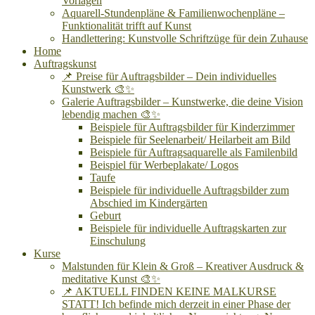
Vorlagen
Aquarell-Stundenpläne & Familienwochenpläne –
Funktionalität trifft auf Kunst
Handlettering: Kunstvolle Schriftzüge für dein Zuhause
Home
Auftragskunst
📌 Preise für Auftragsbilder – Dein individuelles
Kunstwerk 🎨✨
Galerie Auftragsbilder – Kunstwerke, die deine Vision
lebendig machen 🎨✨
Beispiele für Auftragsbilder für Kinderzimmer
Beispiele für Seelenarbeit/ Heilarbeit am Bild
Beispiele für Auftragsaquarelle als Familenbild
Beispiel für Werbeplakate/ Logos
Taufe
Beispiele für individuelle Auftragsbilder zum
Abschied im Kindergärten
Geburt
Beispiele für individuelle Auftragskarten zur
Einschulung
Kurse
Malstunden für Klein & Groß – Kreativer Ausdruck &
meditative Kunst 🎨✨
📌 AKTUELL FINDEN KEINE MALKURSE
STATT! Ich befinde mich derzeit in einer Phase der