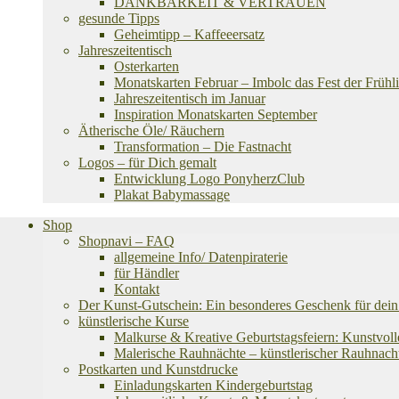
DANKBARKEIT & VERTRAUEN
gesunde Tipps
Geheimtipp – Kaffeeersatz
Jahreszeitentisch
Osterkarten
Monatskarten Februar – Imbolc das Fest der Frühli
Jahreszeitentisch im Januar
Inspiration Monatskarten September
Ätherische Öle/ Räuchern
Transformation – Die Fastnacht
Logos – für Dich gemalt
Entwicklung Logo PonyherzClub
Plakat Babymassage
Shop
Shopnavi – FAQ
allgemeine Info/ Datenpiraterie
für Händler
Kontakt
Der Kunst-Gutschein: Ein besonderes Geschenk für dein 
künstlerische Kurse
Malkurse & Kreative Geburtstagsfeiern: Kunstvoll
Malerische Rauhnächte – künstlerischer Rauhnach
Postkarten und Kunstdrucke
Einladungskarten Kindergeburtstag