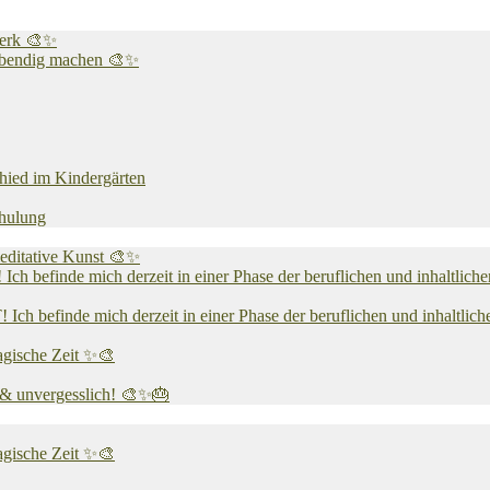
werk 🎨✨
 lebendig machen 🎨✨
chied im Kindergärten
chulung
editative Kunst 🎨✨
 mich derzeit in einer Phase der beruflichen und inhaltlichen N
e mich derzeit in einer Phase der beruflichen und inhaltlichen N
agische Zeit ✨🎨
v & unvergesslich! 🎨✨🎂
agische Zeit ✨🎨