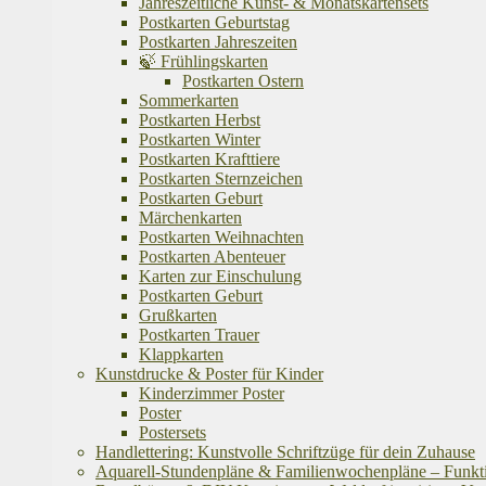
Jahreszeitliche Kunst- & Monatskartensets
Postkarten Geburtstag
Postkarten Jahreszeiten
🍃 Frühlingskarten
Postkarten Ostern
Sommerkarten
Postkarten Herbst
Postkarten Winter
Postkarten Krafttiere
Postkarten Sternzeichen
Postkarten Geburt
Märchenkarten
Postkarten Weihnachten
Postkarten Abenteuer
Karten zur Einschulung
Postkarten Geburt
Grußkarten
Postkarten Trauer
Klappkarten
Kunstdrucke & Poster für Kinder
Kinderzimmer Poster
Poster
Postersets
Handlettering: Kunstvolle Schriftzüge für dein Zuhause
Aquarell-Stundenpläne & Familienwochenpläne – Funktion