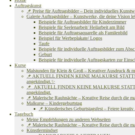
Home
Auftragskunst
📌 Preise für Auftragsbilder – Dein individuelles Kunst
Galerie Auftragsbilder – Kunstwerke, die deine Vision
Beispiele für Auftragsbilder für Kinderzimmer
Beispiele für Seelenarbeit/ Heilarbeit am Bild
Beispiele für Auftragsaquarelle als Familenbild
Beispiel für Werbeplakate/ Logos
Taufe
Beispiele für individuelle Auftragsbilder zum Abs
Geburt
Beispiele für individuelle Auftragskarten zur Eins
Kurse
Malstunden für Klein & Groß – Kreativer Ausdruck & m
📌 AKTUELL FINDEN KEINE MALKURSE STATT! Ich befinde
angekündigt.✨
📌 AKTUELL FINDEN KEINE MALKURSE STATT! Ich befind
angekündigt.
📌 Malerische Rauhnächte – Kreative Reise durch die m
Malkurse – Kindergeburtstag
📌 Künstlerisches Geburtstagsfest – Feiere kreati
Tagebuch
Meine Empfehlungen zu anderen Webseiten
📌 Malerische Rauhnächte – Kreative Reise durch die m
Künstlermindset