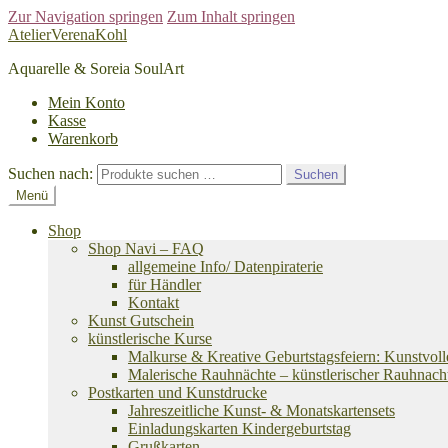
Zur Navigation springen
Zum Inhalt springen
AtelierVerenaKohl
Aquarelle & Soreia SoulArt
Mein Konto
Kasse
Warenkorb
Suchen nach:
Suchen
Menü
Shop
Shop Navi – FAQ
allgemeine Info/ Datenpiraterie
für Händler
Kontakt
Kunst Gutschein
künstlerische Kurse
Malkurse & Kreative Geburtstagsfeiern: Kunstvoll
Malerische Rauhnächte – künstlerischer Rauhnach
Postkarten und Kunstdrucke
Jahreszeitliche Kunst- & Monatskartensets
Einladungskarten Kindergeburtstag
Grußkarten