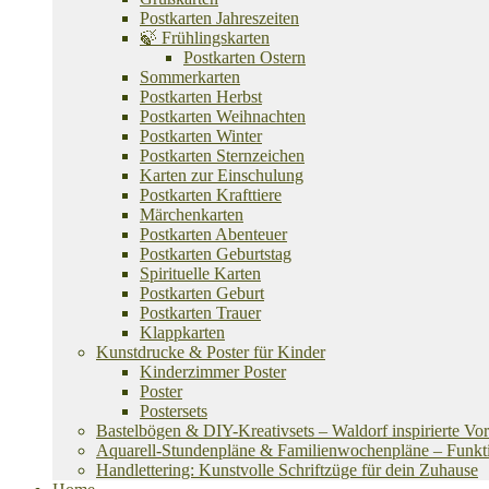
Postkarten Jahreszeiten
🍃 Frühlingskarten
Postkarten Ostern
Sommerkarten
Postkarten Herbst
Postkarten Weihnachten
Postkarten Winter
Postkarten Sternzeichen
Karten zur Einschulung
Postkarten Krafttiere
Märchenkarten
Postkarten Abenteuer
Postkarten Geburtstag
Spirituelle Karten
Postkarten Geburt
Postkarten Trauer
Klappkarten
Kunstdrucke & Poster für Kinder
Kinderzimmer Poster
Poster
Postersets
Bastelbögen & DIY-Kreativsets – Waldorf inspirierte Vo
Aquarell-Stundenpläne & Familienwochenpläne – Funktion
Handlettering: Kunstvolle Schriftzüge für dein Zuhause