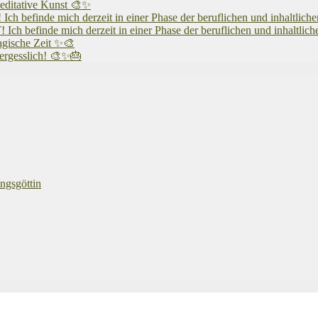
editative Kunst 🎨✨
 mich derzeit in einer Phase der beruflichen und inhaltlichen N
 mich derzeit in einer Phase der beruflichen und inhaltlichen N
agische Zeit ✨🎨
vergesslich! 🎨✨🎂
ngsgöttin