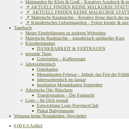
Malstunden für Klein & Groß – Kreativer Ausdruck & m
📌 AKTUELL FINDEN KEINE MALKURSE STATT! Ich befinde
📌 AKTUELL FINDEN KEINE MALKURSE STATT! Ich befinde
📌 Malerische Rauhnächte – Kreative Reise durch die m
📌 Künstlerisches Geburtstagsfest – Feiere kreativ & un
Tagebuch
Meine Empfehlungen zu anderen Webseiten
Malerische Rauhnächte – künstlerisch spiritueller Kurs
Künstlermindset
DANKBARKEIT & VERTRAUEN
gesunde Tipps
Geheimtipp – Kaffeeersatz
Jahreszeitentisch
Osterkarten
Monatskarten Februar – Imbolc das Fest der Frühli
Jahreszeitentisch im Januar
Inspiration Monatskarten September
Ätherische Öle/ Räuchern
Transformation – Die Fastnacht
Logo – für Dich gemalt
Entwicklung Logo PonyherzClub
Plakat Babymassage
Verpasse keine Neuigkeiten- Newsletter
0,00
€
0 Artikel