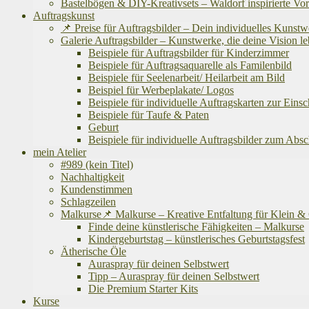
Bastelbögen & DIY-Kreativsets – Waldorf inspirierte Vo
Auftragskunst
📌 Preise für Auftragsbilder – Dein individuelles Kunst
Galerie Auftragsbilder – Kunstwerke, die deine Vision
Beispiele für Auftragsbilder für Kinderzimmer
Beispiele für Auftragsaquarelle als Familenbild
Beispiele für Seelenarbeit/ Heilarbeit am Bild
Beispiel für Werbeplakate/ Logos
Beispiele für individuelle Auftragskarten zur Eins
Beispiele für Taufe & Paten
Geburt
Beispiele für individuelle Auftragsbilder zum Abs
mein Atelier
#989 (kein Titel)
Nachhaltigkeit
Kundenstimmen
Schlagzeilen
Malkurse📌 Malkurse – Kreative Entfaltung für Klein 
Finde deine künstlerische Fähigkeiten – Malkurse
Kindergeburtstag – künstlerisches Geburtstagsfest
Ätherische Öle
Auraspray für deinen Selbstwert
Tipp – Auraspray für deinen Selbstwert
Die Premium Starter Kits
Kurse