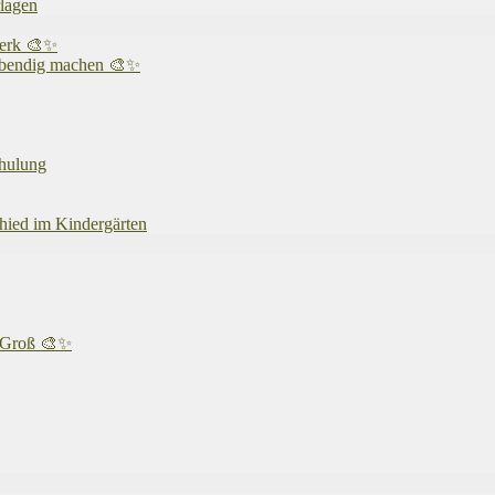
rlagen
werk 🎨✨
 lebendig machen 🎨✨
chulung
chied im Kindergärten
& Groß 🎨✨