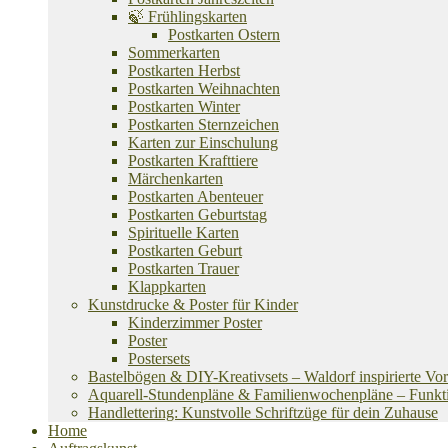
🍃 Frühlingskarten
Postkarten Ostern
Sommerkarten
Postkarten Herbst
Postkarten Weihnachten
Postkarten Winter
Postkarten Sternzeichen
Karten zur Einschulung
Postkarten Krafttiere
Märchenkarten
Postkarten Abenteuer
Postkarten Geburtstag
Spirituelle Karten
Postkarten Geburt
Postkarten Trauer
Klappkarten
Kunstdrucke & Poster für Kinder
Kinderzimmer Poster
Poster
Postersets
Bastelbögen & DIY-Kreativsets – Waldorf inspirierte Vo
Aquarell-Stundenpläne & Familienwochenpläne – Funktion
Handlettering: Kunstvolle Schriftzüge für dein Zuhause
Home