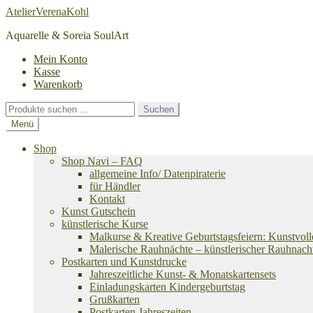
Zur
Zum
AtelierVerenaKohl
Navigation
Inhalt
Aquarelle & Soreia SoulArt
springen
springen
Mein Konto
Kasse
Warenkorb
Suchen
Suchen
nach:
Menü
Shop
Shop Navi – FAQ
allgemeine Info/ Datenpiraterie
für Händler
Kontakt
Kunst Gutschein
künstlerische Kurse
Malkurse & Kreative Geburtstagsfeiern: Kunstvoll
Malerische Rauhnächte – künstlerischer Rauhnach
Postkarten und Kunstdrucke
Jahreszeitliche Kunst- & Monatskartensets
Einladungskarten Kindergeburtstag
Grußkarten
Postkarten Jahreszeiten