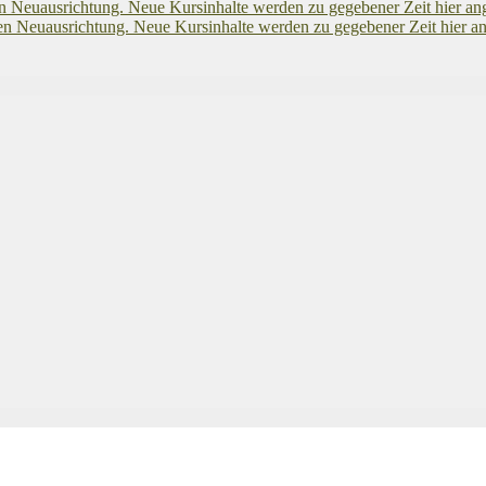
euausrichtung. Neue Kursinhalte werden zu gegebener Zeit hier an
euausrichtung. Neue Kursinhalte werden zu gegebener Zeit hier an