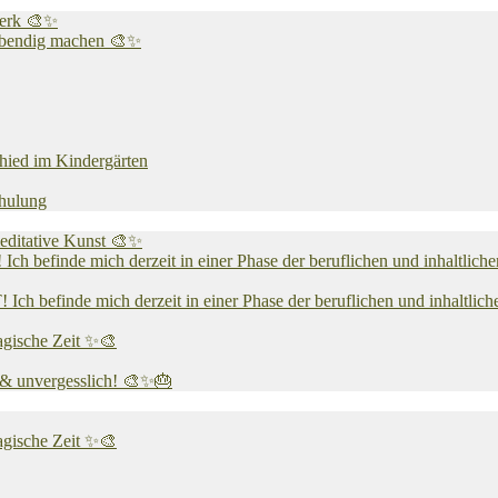
werk 🎨✨
 lebendig machen 🎨✨
chied im Kindergärten
chulung
editative Kunst 🎨✨
 mich derzeit in einer Phase der beruflichen und inhaltlichen N
e mich derzeit in einer Phase der beruflichen und inhaltlichen N
agische Zeit ✨🎨
v & unvergesslich! 🎨✨🎂
agische Zeit ✨🎨