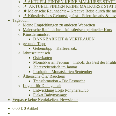
📌 AKTUELL FINDEN KEINE MALKURSE STATT! Ich befinde
📌 AKTUELL FINDEN KEINE MALKURSE STATT! Ich befinde
📌 Malerische Rauhnächte – Kreative Reise durch die m
📌 Künstlerisches Geburtstagsfest – Feiere kreativ & un
Tagebuch
Meine Empfehlungen zu anderen Webseiten
Malerische Rauhnächte – künstlerisch spiritueller Kurs
Künstlermindset
DANKBARKEIT & VERTRAUEN
gesunde Tipps
Geheimtipp – Kaffeeersatz
Jahreszeitentisch
Osterkarten
Monatskarten Februar – Imbolc das Fest der Frühli
Jahreszeitentisch im Januar
Inspiration Monatskarten September
Ätherische Öle/ Räuchern
Transformation – Die Fastnacht
Logo – für Dich gemalt
Entwicklung Logo PonyherzClub
Plakat Babymassage
Verpasse keine Neuigkeiten- Newsletter
0,00
€
0 Artikel