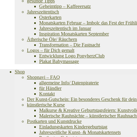
gesunde Tipps
Geheimtipp – Kaffeeersatz
Jahreszeitentisch
Osterkarten
Monatskarten Februar – Imbolc das Fest der Frühli
Jahreszeitentisch im Januar
Inspiration Monatskarten September
Ätherische Öle/ Räuchern
Transformation – Die Fastnacht
Logos – für Dich gemalt
Entwicklung Logo PonyherzClub
Plakat Babymassage
Shop
Shopnavi – FAQ
allgemeine Info/ Datenpiraterie
für Händler
Kontakt
Der Kunst-Gutschein: Ein besonderes Geschenk für dein 
künstlerische Kurse
Malkurse & Kreative Geburtstagsfeiern: Kunstvoll
Malerische Rauhnächte – künstlerischer Rauhnach
Postkarten und Kunstdrucke
Einladungskarten Kindergeburtstag
Jahreszeitliche Kunst- & Monatskartensets