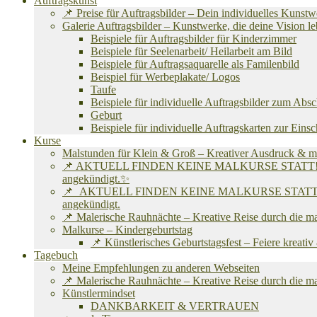
Auftragskunst
📌 Preise für Auftragsbilder – Dein individuelles Kunst
Galerie Auftragsbilder – Kunstwerke, die deine Vision
Beispiele für Auftragsbilder für Kinderzimmer
Beispiele für Seelenarbeit/ Heilarbeit am Bild
Beispiele für Auftragsaquarelle als Familenbild
Beispiel für Werbeplakate/ Logos
Taufe
Beispiele für individuelle Auftragsbilder zum Abs
Geburt
Beispiele für individuelle Auftragskarten zur Eins
Kurse
Malstunden für Klein & Groß – Kreativer Ausdruck & m
📌 AKTUELL FINDEN KEINE MALKURSE STATT! Ich befinde
angekündigt.✨
📌 AKTUELL FINDEN KEINE MALKURSE STATT! Ich befind
angekündigt.
📌 Malerische Rauhnächte – Kreative Reise durch die m
Malkurse – Kindergeburtstag
📌 Künstlerisches Geburtstagsfest – Feiere kreati
Tagebuch
Meine Empfehlungen zu anderen Webseiten
📌 Malerische Rauhnächte – Kreative Reise durch die m
Künstlermindset
DANKBARKEIT & VERTRAUEN