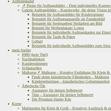
Auftragskunst
📌 Preise für Auftragsbilder – Dein individuelles Kunst
Galerie Auftragsbilder – Kunstwerke, die deine Vision
Beispiele für Auftragsbilder für Kinderzimmer
Beispiele für Auftragsaquarelle als Familenbild
Beispiele für Seelenarbeit/ Heilarbeit am Bild
Beispiel für Werbeplakate/ Logos
Beispiele für individuelle Auftragskarten zur Eins
Beispiele für Taufe & Paten
Geburt
Beispiele für individuelle Auftragsbilder zum Abs
mein Atelier
#989 (kein Titel)
Nachhaltigkeit
Kundenstimmen
Schlagzeilen
Malkurse📌 Malkurse – Kreative Entfaltung für Klein 
Finde deine künstlerische Fähigkeiten – Malkurse
Kindergeburtstag – künstlerisches Geburtstagsfest
Ätherische Öle
Auraspray für deinen Selbstwert
Tipp – Auraspray für deinen Selbstwert
Die Premium Starter Kits
Kurse
Malstunden für Klein & Groß – Kreativer Ausdruck & m