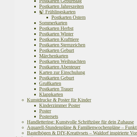
Postkarten Geburtstag
Postkarten Jahreszeiten
🍃 Frühlingskarten
Postkarten Ostern
Sommerkarten
Postkarten Herbst
Postkarten Winter
Postkarten Krafttiere
Postkarten Sternzeichen
Postkarten Geburt
Märchenkarten
Postkarten Weihnachten
Postkarten Abenteuer
Karten zur Einschulung
Postkarten Geburt
Grußkarten
Postkarten Trauer
Klappkarten
Kunstdrucke & Poster für Kinder
Kinderzimmer Poster
Poster
Postersets
Handlettering: Kunstvolle Schriftzüge für dein Zuhause
Aquarell-Stundenpläne & Familienwochenpläne – Funktion
Bastelbögen & DIY-Kreativsets – Waldorf inspirierte Vo