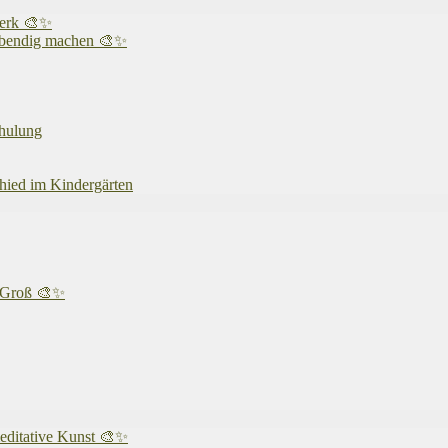
werk 🎨✨
 lebendig machen 🎨✨
chulung
chied im Kindergärten
& Groß 🎨✨
editative Kunst 🎨✨