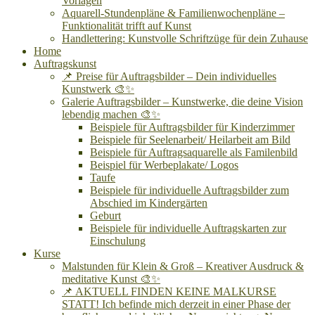
Vorlagen
Aquarell-Stundenpläne & Familienwochenpläne –
Funktionalität trifft auf Kunst
Handlettering: Kunstvolle Schriftzüge für dein Zuhause
Home
Auftragskunst
📌 Preise für Auftragsbilder – Dein individuelles
Kunstwerk 🎨✨
Galerie Auftragsbilder – Kunstwerke, die deine Vision
lebendig machen 🎨✨
Beispiele für Auftragsbilder für Kinderzimmer
Beispiele für Seelenarbeit/ Heilarbeit am Bild
Beispiele für Auftragsaquarelle als Familenbild
Beispiel für Werbeplakate/ Logos
Taufe
Beispiele für individuelle Auftragsbilder zum
Abschied im Kindergärten
Geburt
Beispiele für individuelle Auftragskarten zur
Einschulung
Kurse
Malstunden für Klein & Groß – Kreativer Ausdruck &
meditative Kunst 🎨✨
📌 AKTUELL FINDEN KEINE MALKURSE
STATT! Ich befinde mich derzeit in einer Phase der