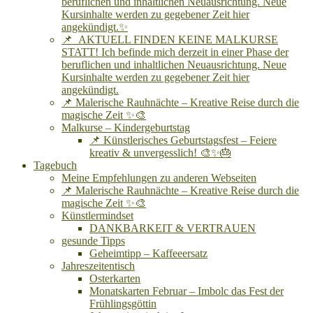
beruflichen und inhaltlichen Neuausrichtung. Neue
Kursinhalte werden zu gegebener Zeit hier
angekündigt.✨
📌 AKTUELL FINDEN KEINE MALKURSE
STATT! Ich befinde mich derzeit in einer Phase der
beruflichen und inhaltlichen Neuausrichtung. Neue
Kursinhalte werden zu gegebener Zeit hier
angekündigt.
📌 Malerische Rauhnächte – Kreative Reise durch die
magische Zeit ✨🎨
Malkurse – Kindergeburtstag
📌 Künstlerisches Geburtstagsfest – Feiere
kreativ & unvergesslich! 🎨✨🎂
Tagebuch
Meine Empfehlungen zu anderen Webseiten
📌 Malerische Rauhnächte – Kreative Reise durch die
magische Zeit ✨🎨
Künstlermindset
DANKBARKEIT & VERTRAUEN
gesunde Tipps
Geheimtipp – Kaffeeersatz
Jahreszeitentisch
Osterkarten
Monatskarten Februar – Imbolc das Fest der
Frühlingsgöttin