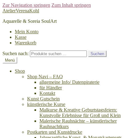
Zur Navigation springen
Zum Inhalt springen
AtelierVerenaKohl
Aquarelle & Soreia SoulArt
Mein Konto
Kasse
Warenkorb
Suchen nach:
Suchen
Menü
Shop
Shop Navi – FAQ
allgemeine Info/ Datenpiraterie
für Händler
Kontakt
Kunst Gutschein
künstlerische Kurse
Malkurse & Kreative Geburtstagsfeiern:
Kunstvolle Erlebnisse für Groß und Klein
Malerische Rauhnächte – künstlerischer
Rauhnachtkurs
Postkarten und Kunstdrucke
Jahreszeitliche Kunst- & Monatskartensets