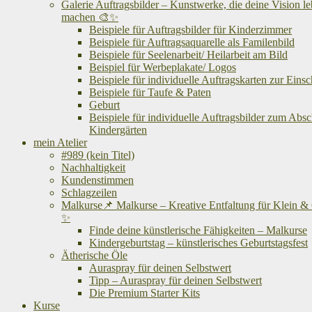
Galerie Auftragsbilder – Kunstwerke, die deine Vision l
machen 🎨✨
Beispiele für Auftragsbilder für Kinderzimmer
Beispiele für Auftragsaquarelle als Familenbild
Beispiele für Seelenarbeit/ Heilarbeit am Bild
Beispiel für Werbeplakate/ Logos
Beispiele für individuelle Auftragskarten zur Eins
Beispiele für Taufe & Paten
Geburt
Beispiele für individuelle Auftragsbilder zum Abs
Kindergärten
mein Atelier
#989 (kein Titel)
Nachhaltigkeit
Kundenstimmen
Schlagzeilen
Malkurse📌 Malkurse – Kreative Entfaltung für Klein &
✨
Finde deine künstlerische Fähigkeiten – Malkurse
Kindergeburtstag – künstlerisches Geburtstagsfest
Ätherische Öle
Auraspray für deinen Selbstwert
Tipp – Auraspray für deinen Selbstwert
Die Premium Starter Kits
Kurse