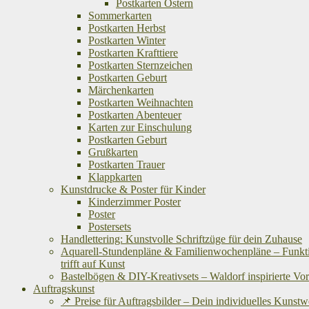
Postkarten Ostern
Sommerkarten
Postkarten Herbst
Postkarten Winter
Postkarten Krafttiere
Postkarten Sternzeichen
Postkarten Geburt
Märchenkarten
Postkarten Weihnachten
Postkarten Abenteuer
Karten zur Einschulung
Postkarten Geburt
Grußkarten
Postkarten Trauer
Klappkarten
Kunstdrucke & Poster für Kinder
Kinderzimmer Poster
Poster
Postersets
Handlettering: Kunstvolle Schriftzüge für dein Zuhause
Aquarell-Stundenpläne & Familienwochenpläne – Funkti
trifft auf Kunst
Bastelbögen & DIY-Kreativsets – Waldorf inspirierte Vo
Auftragskunst
📌 Preise für Auftragsbilder – Dein individuelles Kunst