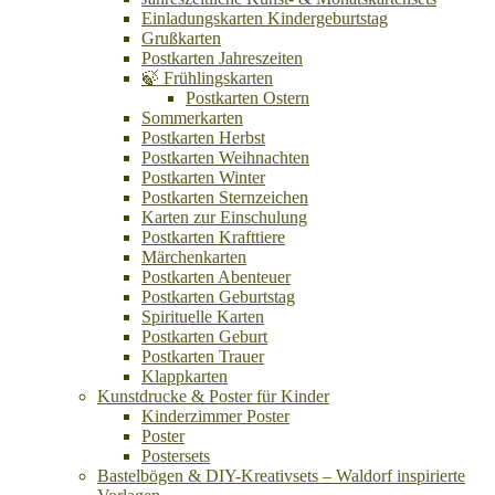
Einladungskarten Kindergeburtstag
Grußkarten
Postkarten Jahreszeiten
🍃 Frühlingskarten
Postkarten Ostern
Sommerkarten
Postkarten Herbst
Postkarten Weihnachten
Postkarten Winter
Postkarten Sternzeichen
Karten zur Einschulung
Postkarten Krafttiere
Märchenkarten
Postkarten Abenteuer
Postkarten Geburtstag
Spirituelle Karten
Postkarten Geburt
Postkarten Trauer
Klappkarten
Kunstdrucke & Poster für Kinder
Kinderzimmer Poster
Poster
Postersets
Bastelbögen & DIY-Kreativsets – Waldorf inspirierte