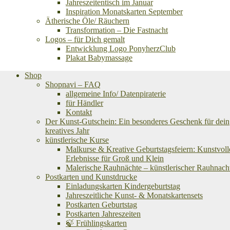
Jahreszeitentisch im Januar
Inspiration Monatskarten September
Ätherische Öle/ Räuchern
Transformation – Die Fastnacht
Logos – für Dich gemalt
Entwicklung Logo PonyherzClub
Plakat Babymassage
Shop
Shopnavi – FAQ
allgemeine Info/ Datenpiraterie
für Händler
Kontakt
Der Kunst-Gutschein: Ein besonderes Geschenk für dein
kreatives Jahr
künstlerische Kurse
Malkurse & Kreative Geburtstagsfeiern: Kunstvoll
Erlebnisse für Groß und Klein
Malerische Rauhnächte – künstlerischer Rauhnach
Postkarten und Kunstdrucke
Einladungskarten Kindergeburtstag
Jahreszeitliche Kunst- & Monatskartensets
Postkarten Geburtstag
Postkarten Jahreszeiten
🍃 Frühlingskarten