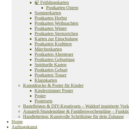
🍃 Frühlingskarten
Postkarten Ostern
Sommerkarten
Postkarten Herbst
Postkarten Weihnachten
Postkarten Winter
Postkarten Sternzeichen
Karten zur Einschulung
Postkarten Krafttiere
Märchenkarten
Postkarten Abenteuer
Postkarten Geburtstag
Spirituelle Karten
Postkarten Geburt
Postkarten Trauer
Klappkarten
Kunstdrucke & Poster für Kinder
Kinderzimmer Poster
Poster
Postersets
Bastelbögen & DIY-Kreativsets – Waldorf inspirierte Vorl
Aquarell-Stundenpläne & Familienwochenpläne – Funktional
Handlettering: Kunstvolle Schriftzüge für dein Zuhause
Home
Auftragskunst