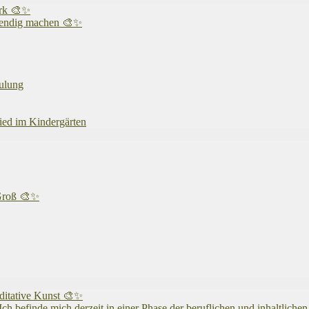
erk 🎨✨
ebendig machen 🎨✨
hulung
hied im Kindergärten
 Groß 🎨✨
ditative Kunst 🎨✨
mich derzeit in einer Phase der beruflichen und inhaltlichen Ne