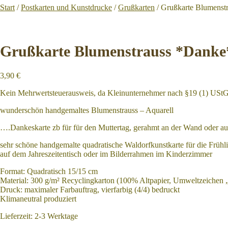
Start
/
Postkarten und Kunstdrucke
/
Grußkarten
/
Grußkarte Blumenstra
Grußkarte Blumenstrauss *Danke* /
3,90
€
Kein Mehrwertsteuerausweis, da Kleinunternehmer nach §19 (1) UStG
wunderschön handgemaltes Blumenstrauss – Aquarell
….Dankeskarte zb für für den Muttertag, gerahmt an der Wand oder 
sehr schöne handgemalte quadratische Waldorfkunstkarte für die Frühli
auf dem Jahreszeitentisch oder im Bilderrahmen im Kinderzimmer
Format: Quadratisch 15/15 cm
Material: 300 g/m² Recyclingkarton (100% Altpapier, Umweltzeichen 
Druck: maximaler Farbauftrag, vierfarbig (4/4) bedruckt
Klimaneutral produziert
Lieferzeit:
2-3 Werktage