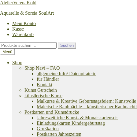
Zur
Zum
AtelierVerenaKohl
Navigation
Inhalt
Aquarelle & Soreia SoulArt
springen
springen
Mein Konto
Kasse
Warenkorb
Suchen
Suchen
nach:
Menü
Shop
Shop Navi – FAQ
allgemeine Info/ Datenpiraterie
für Händler
Kontakt
Kunst Gutschein
künstlerische Kurse
Malkurse & Kreative Geburtstagsfeiern: Kunstvolle
Malerische Rauhnächte – künstlerischer Rauhnacht
Postkarten und Kunstdrucke
Jahreszeitliche Kunst- & Monatskartensets
Einladungskarten Kindergeburtstag
Grußkarten
Postkarten Jahreszeiten