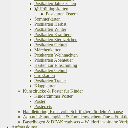
Postkarten Jahreszeiten
🍃 Frühlingskarten
Postkarten Ostern
Sommerkarten
Postkarten Herbst
Postkarten Winter
Postkarten Krafttiere
Postkarten Sternzeichen
Postkarten Geburt
Märchenkarten
Postkarten Weihnachten
Postkarten Abenteuer
Karten zur Einschulung
Postkarten Geburt
Grußkarten
Postkarten Trauer
Klappkarten
Kunstdrucke & Poster für Kinder
Kinderzimmer Poster
Poster
Postersets
Handlettering: Kunstvolle Schriftzüge für dein Zuhause
Aquarell-Stundenpläne & Familienwochenpläne – Funktional
Bastelbögen & DIY-Kreativsets – Waldorf inspirierte Vorl
Auftragskunst