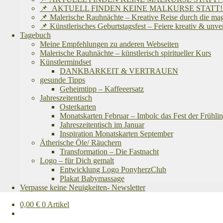
📌 AKTUELL FINDEN KEINE MALKURSE STATT! Ich befinde 
📌 Malerische Rauhnächte – Kreative Reise durch die ma
📌 Künstlerisches Geburtstagsfest – Feiere kreativ & unv
Tagebuch
Meine Empfehlungen zu anderen Webseiten
Malerische Rauhnächte – künstlerisch spiritueller Kurs
Künstlermindset
DANKBARKEIT & VERTRAUEN
gesunde Tipps
Geheimtipp – Kaffeeersatz
Jahreszeitentisch
Osterkarten
Monatskarten Februar – Imbolc das Fest der Frühlin
Jahreszeitentisch im Januar
Inspiration Monatskarten September
Ätherische Öle/ Räuchern
Transformation – Die Fastnacht
Logo – für Dich gemalt
Entwicklung Logo PonyherzClub
Plakat Babymassage
Verpasse keine Neuigkeiten- Newsletter
0,00
€
0 Artikel