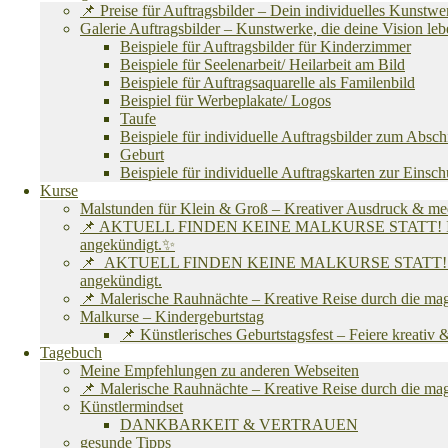
📌 Preise für Auftragsbilder – Dein individuelles Kunstw
Galerie Auftragsbilder – Kunstwerke, die deine Vision l
Beispiele für Auftragsbilder für Kinderzimmer
Beispiele für Seelenarbeit/ Heilarbeit am Bild
Beispiele für Auftragsaquarelle als Familenbild
Beispiel für Werbeplakate/ Logos
Taufe
Beispiele für individuelle Auftragsbilder zum Absc
Geburt
Beispiele für individuelle Auftragskarten zur Einsc
Kurse
Malstunden für Klein & Groß – Kreativer Ausdruck & me
📌 AKTUELL FINDEN KEINE MALKURSE STATT! Ich befinde 
angekündigt.✨
📌 AKTUELL FINDEN KEINE MALKURSE STATT! Ich befinde 
angekündigt.
📌 Malerische Rauhnächte – Kreative Reise durch die ma
Malkurse – Kindergeburtstag
📌 Künstlerisches Geburtstagsfest – Feiere kreativ
Tagebuch
Meine Empfehlungen zu anderen Webseiten
📌 Malerische Rauhnächte – Kreative Reise durch die ma
Künstlermindset
DANKBARKEIT & VERTRAUEN
gesunde Tipps