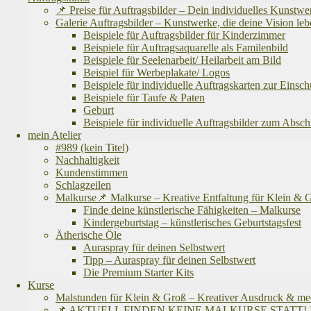
📌 Preise für Auftragsbilder – Dein individuelles Kunstw
Galerie Auftragsbilder – Kunstwerke, die deine Vision l
Beispiele für Auftragsbilder für Kinderzimmer
Beispiele für Auftragsaquarelle als Familenbild
Beispiele für Seelenarbeit/ Heilarbeit am Bild
Beispiel für Werbeplakate/ Logos
Beispiele für individuelle Auftragskarten zur Einsc
Beispiele für Taufe & Paten
Geburt
Beispiele für individuelle Auftragsbilder zum Absc
mein Atelier
#989 (kein Titel)
Nachhaltigkeit
Kundenstimmen
Schlagzeilen
Malkurse📌 Malkurse – Kreative Entfaltung für Klein &
Finde deine künstlerische Fähigkeiten – Malkurse
Kindergeburtstag – künstlerisches Geburtstagsfest
Ätherische Öle
Auraspray für deinen Selbstwert
Tipp – Auraspray für deinen Selbstwert
Die Premium Starter Kits
Kurse
Malstunden für Klein & Groß – Kreativer Ausdruck & me
📌 AKTUELL FINDEN KEINE MALKURSE STATT! Ich befinde 