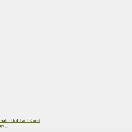
ität trifft auf Kunst
agen