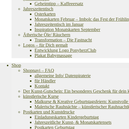
Geheimtipp – Kaffeeersatz
Jahreszeitentisch
Osterkarten
Monatskarten Februar – Imbolc das Fest der Frühlin
Jahreszeitentisch im Januar
Inspiration Monatskarten September
Ätherische Öle/ Räuchern
Transformation – Die Fastnacht
Logos – für Dich gemalt
Entwicklung Logo PonyherzClub
Plakat Babymassage
Shop
Shopnavi – FAQ
allgemeine Info/ Datenpiraterie
für Händler
Kontakt
Der Kunst-Gutschein: Ein besonderes Geschenk für dein k
künstlerische Kurse
Malkurse & Kreative Geburtstagsfeiern: Kunstvolle
Malerische Rauhnächte – künstlerischer Rauhnacht
Postkarten und Kunstdrucke
Einladungskarten Kindergeburtstag
Jahreszeitliche Kunst- & Monatskartensets
Postkarten Geburtstag