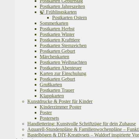
Postkarten Geburtstag
Postkarten Jahreszeiten
🍃 Frühlingskarten
Postkarten Ostern
Sommerkarten
Postkarten Herbst
Postkarten Winter
Postkarten Krafttiere
Postkarten Sternzeichen
Postkarten Geburt
Märchenkarten
Postkarten Weihnachten
Postkarten Abenteuer
Karten zur Einschulung
Postkarten Geburt
Grußkarten
Postkarten Trauer
Klappkarten
Kunstdrucke & Poster für Kinder
Kinderzimmer Poster
Poster
Postersets
Handlettering: Kunstvolle Schriftzüge für dein Zuhause
Aquarell-Stundenpläne & Familienwochenpläne – Funktion
Bastelbögen & DIY-Kreativsets – Waldorf inspirierte Vo