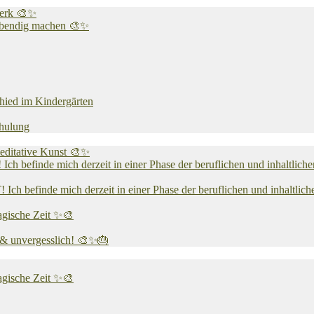
werk 🎨✨
 lebendig machen 🎨✨
chied im Kindergärten
chulung
editative Kunst 🎨✨
 mich derzeit in einer Phase der beruflichen und inhaltlichen N
e mich derzeit in einer Phase der beruflichen und inhaltlichen N
agische Zeit ✨🎨
v & unvergesslich! 🎨✨🎂
agische Zeit ✨🎨