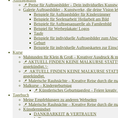
Auftragskunst
📌 Preise für Auftragsbilder – Dein individuelles Kunst
Galerie Auftragsbilder – Kunstwerke, die deine Vision
Beispiele für Auftragsbilder für Kinderzimmer
Beispiele für Seelenarbeit/ Heilarbeit am Bild
Beispiele für Auftragsaquarelle als Familenbild
Beispiel für Werbeplakate/ Logos
Taufe
Beispiele für individuelle Auftragsbilder zum Abs
Geburt
Beispiele für individuelle Auftragskarten zur Eins
Kurse
Malstunden für Klein & Groß – Kreativer Ausdruck & m
📌 AKTUELL FINDEN KEINE MALKURSE STATT! Ich befinde
angekündigt.✨
📌 AKTUELL FINDEN KEINE MALKURSE STATT! Ich befind
angekündigt.
📌 Malerische Rauhnächte – Kreative Reise durch die m
Malkurse – Kindergeburtstag
📌 Künstlerisches Geburtstagsfest – Feiere kreati
Tagebuch
Meine Empfehlungen zu anderen Webseiten
📌 Malerische Rauhnächte – Kreative Reise durch die m
Künstlermindset
DANKBARKEIT & VERTRAUEN