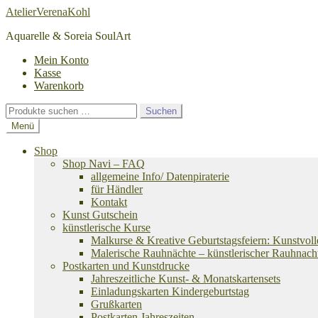
Zur
Zum
AtelierVerenaKohl
Navigation
Inhalt
Aquarelle & Soreia SoulArt
springen
springen
Mein Konto
Kasse
Warenkorb
Suchen
Suchen
nach:
Menü
Shop
Shop Navi – FAQ
allgemeine Info/ Datenpiraterie
für Händler
Kontakt
Kunst Gutschein
künstlerische Kurse
Malkurse & Kreative Geburtstagsfeiern: Kunstvoll
Malerische Rauhnächte – künstlerischer Rauhnach
Postkarten und Kunstdrucke
Jahreszeitliche Kunst- & Monatskartensets
Einladungskarten Kindergeburtstag
Grußkarten
Postkarten Jahreszeiten