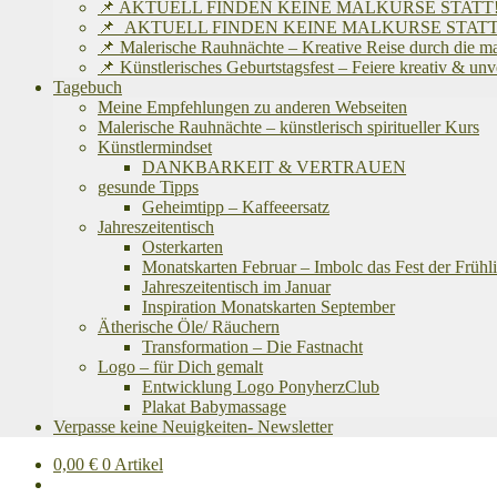
📌 AKTUELL FINDEN KEINE MALKURSE STATT! Ich befinde
📌 AKTUELL FINDEN KEINE MALKURSE STATT! Ich befinde
📌 Malerische Rauhnächte – Kreative Reise durch die m
📌 Künstlerisches Geburtstagsfest – Feiere kreativ & un
Tagebuch
Meine Empfehlungen zu anderen Webseiten
Malerische Rauhnächte – künstlerisch spiritueller Kurs
Künstlermindset
DANKBARKEIT & VERTRAUEN
gesunde Tipps
Geheimtipp – Kaffeeersatz
Jahreszeitentisch
Osterkarten
Monatskarten Februar – Imbolc das Fest der Frühli
Jahreszeitentisch im Januar
Inspiration Monatskarten September
Ätherische Öle/ Räuchern
Transformation – Die Fastnacht
Logo – für Dich gemalt
Entwicklung Logo PonyherzClub
Plakat Babymassage
Verpasse keine Neuigkeiten- Newsletter
0,00
€
0 Artikel