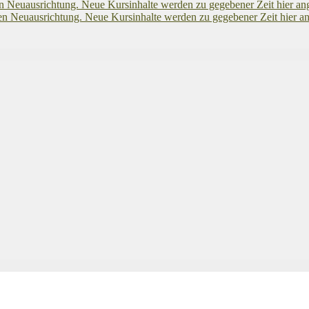
euausrichtung. Neue Kursinhalte werden zu gegebener Zeit hier an
euausrichtung. Neue Kursinhalte werden zu gegebener Zeit hier an