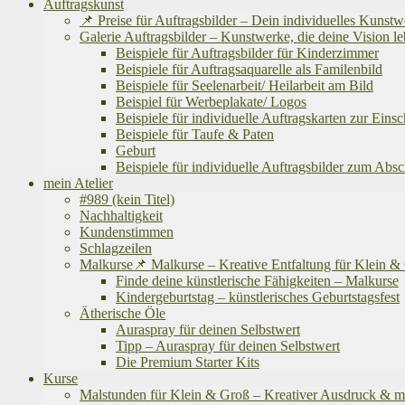
Auftragskunst
📌 Preise für Auftragsbilder – Dein individuelles Kunst
Galerie Auftragsbilder – Kunstwerke, die deine Vision
Beispiele für Auftragsbilder für Kinderzimmer
Beispiele für Auftragsaquarelle als Familenbild
Beispiele für Seelenarbeit/ Heilarbeit am Bild
Beispiel für Werbeplakate/ Logos
Beispiele für individuelle Auftragskarten zur Eins
Beispiele für Taufe & Paten
Geburt
Beispiele für individuelle Auftragsbilder zum Abs
mein Atelier
#989 (kein Titel)
Nachhaltigkeit
Kundenstimmen
Schlagzeilen
Malkurse📌 Malkurse – Kreative Entfaltung für Klein 
Finde deine künstlerische Fähigkeiten – Malkurse
Kindergeburtstag – künstlerisches Geburtstagsfest
Ätherische Öle
Auraspray für deinen Selbstwert
Tipp – Auraspray für deinen Selbstwert
Die Premium Starter Kits
Kurse
Malstunden für Klein & Groß – Kreativer Ausdruck & m