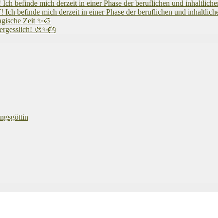
 mich derzeit in einer Phase der beruflichen und inhaltlichen N
 mich derzeit in einer Phase der beruflichen und inhaltlichen N
agische Zeit ✨🎨
vergesslich! 🎨✨🎂
ngsgöttin