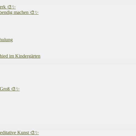
werk 🎨✨
 lebendig machen 🎨✨
chulung
chied im Kindergärten
& Groß 🎨✨
editative Kunst 🎨✨