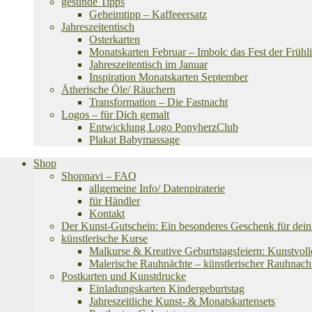
gesunde Tipps
Geheimtipp – Kaffeeersatz
Jahreszeitentisch
Osterkarten
Monatskarten Februar – Imbolc das Fest der Frühli
Jahreszeitentisch im Januar
Inspiration Monatskarten September
Ätherische Öle/ Räuchern
Transformation – Die Fastnacht
Logos – für Dich gemalt
Entwicklung Logo PonyherzClub
Plakat Babymassage
Shop
Shopnavi – FAQ
allgemeine Info/ Datenpiraterie
für Händler
Kontakt
Der Kunst-Gutschein: Ein besonderes Geschenk für dein 
künstlerische Kurse
Malkurse & Kreative Geburtstagsfeiern: Kunstvoll
Malerische Rauhnächte – künstlerischer Rauhnach
Postkarten und Kunstdrucke
Einladungskarten Kindergeburtstag
Jahreszeitliche Kunst- & Monatskartensets