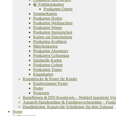
🍃 Frühlingskarten
Postkarten Ostern
Sommerkarten
Postkarten Herbst
Postkarten Weihnachten
Postkarten Winter
Postkarten Sternzeichen
Karten zur Einschulung
Postkarten Krafttiere
Märchenkarten
Postkarten Abenteuer
Postkarten Geburtstag
Spirituelle Karten
Postkarten Geburt
Postkarten Trauer
Klappkarten
Kunstdrucke & Poster für Kinder
Kinderzimmer Poster
Poster
Postersets
Bastelbögen & DIY-Kreativsets – Waldorf inspirierte Vo
Aquarell-Stundenpläne & Familienwochenpläne – Funktion
Handlettering: Kunstvolle Schriftzüge für dein Zuhause
Home