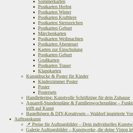
Sommerkarten
Postkarten Herbst
Postkarten Winter
Postkarten Krafttiere
Postkarten Sternzeichen
Postkarten Geburt
Märchenkarten
Postkarten Weihnachten
Postkarten Abenteuer
Karten zur Einschulung
Postkarten Geburt
Grußkarten
Postkarten Trauer
Klappkarten
Kunstdrucke & Poster für Kinder
Kinderzimmer Poster
Poster
Postersets
Handlettering: Kunstvolle Schriftzüge für dein Zuhause
Aquarell-Stundenpläne & Familienwochenpläne – Funkti
trifft auf Kunst
Bastelbögen & DIY-Kreativsets – Waldorf inspirierte Vo
Auftragskunst
📌 Preise für Auftragsbilder – Dein individuelles Kunst
Galerie Auftragsbilder – Kunstwerke, die deine Vision l