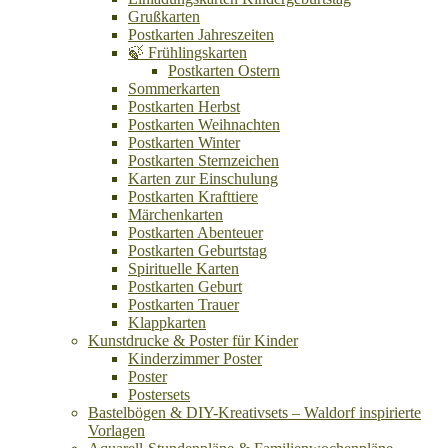
Grußkarten
Postkarten Jahreszeiten
🍃 Frühlingskarten
Postkarten Ostern
Sommerkarten
Postkarten Herbst
Postkarten Weihnachten
Postkarten Winter
Postkarten Sternzeichen
Karten zur Einschulung
Postkarten Krafttiere
Märchenkarten
Postkarten Abenteuer
Postkarten Geburtstag
Spirituelle Karten
Postkarten Geburt
Postkarten Trauer
Klappkarten
Kunstdrucke & Poster für Kinder
Kinderzimmer Poster
Poster
Postersets
Bastelbögen & DIY-Kreativsets – Waldorf inspirierte
Vorlagen