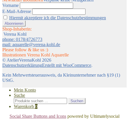
Vorname
E-Mail-Adresse
Hiermit akzeptiere ich die Datenschutzbestimmungen
Shop-Inhaberin:
Verena Kohl
phone: 0178/4726773
mail: aquarelle@verena-kohl.de
Please follow & like us :)
Illustrationen Verena Kohl Aquarelle
© AtelierVerenaKohl 2026
Datenschutzerklärung
Erstellt mit WooCommerce
.
Kein Mehrwertsteuerausweis, da Kleinunternehmer nach §19 (1)
UStG.
Mein Konto
Suche
Suchen
Suchen
nach:
Warenkorb
0
Social Share Buttons and Icons
powered by Ultimatelysocial