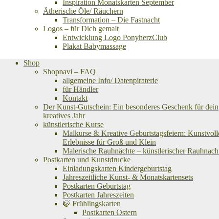
Inspiration Monatskarten September
Ätherische Öle/ Räuchern
Transformation – Die Fastnacht
Logos – für Dich gemalt
Entwicklung Logo PonyherzClub
Plakat Babymassage
Shop
Shopnavi – FAQ
allgemeine Info/ Datenpiraterie
für Händler
Kontakt
Der Kunst-Gutschein: Ein besonderes Geschenk für dein
kreatives Jahr
künstlerische Kurse
Malkurse & Kreative Geburtstagsfeiern: Kunstvoll
Erlebnisse für Groß und Klein
Malerische Rauhnächte – künstlerischer Rauhnach
Postkarten und Kunstdrucke
Einladungskarten Kindergeburtstag
Jahreszeitliche Kunst- & Monatskartensets
Postkarten Geburtstag
Postkarten Jahreszeiten
🍃 Frühlingskarten
Postkarten Ostern