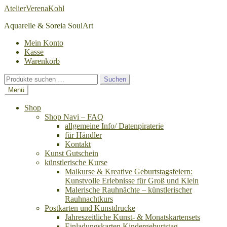
Zur
Zum
AtelierVerenaKohl
Navigation
Inhalt
Aquarelle & Soreia SoulArt
springen
springen
Mein Konto
Kasse
Warenkorb
Suchen
Suchen
nach:
Menü
Shop
Shop Navi – FAQ
allgemeine Info/ Datenpiraterie
für Händler
Kontakt
Kunst Gutschein
künstlerische Kurse
Malkurse & Kreative Geburtstagsfeiern:
Kunstvolle Erlebnisse für Groß und Klein
Malerische Rauhnächte – künstlerischer
Rauhnachtkurs
Postkarten und Kunstdrucke
Jahreszeitliche Kunst- & Monatskartensets
Einladungskarten Kindergeburtstag