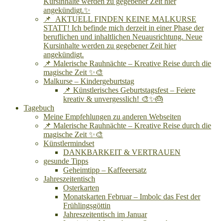
Kursinhalte werden zu gegebener Zeit hier
angekündigt.✨
📌 AKTUELL FINDEN KEINE MALKURSE
STATT! Ich befinde mich derzeit in einer Phase der
beruflichen und inhaltlichen Neuausrichtung. Neue
Kursinhalte werden zu gegebener Zeit hier
angekündigt.
📌 Malerische Rauhnächte – Kreative Reise durch die
magische Zeit ✨🎨
Malkurse – Kindergeburtstag
📌 Künstlerisches Geburtstagsfest – Feiere
kreativ & unvergesslich! 🎨✨🎂
Tagebuch
Meine Empfehlungen zu anderen Webseiten
📌 Malerische Rauhnächte – Kreative Reise durch die
magische Zeit ✨🎨
Künstlermindset
DANKBARKEIT & VERTRAUEN
gesunde Tipps
Geheimtipp – Kaffeeersatz
Jahreszeitentisch
Osterkarten
Monatskarten Februar – Imbolc das Fest der
Frühlingsgöttin
Jahreszeitentisch im Januar