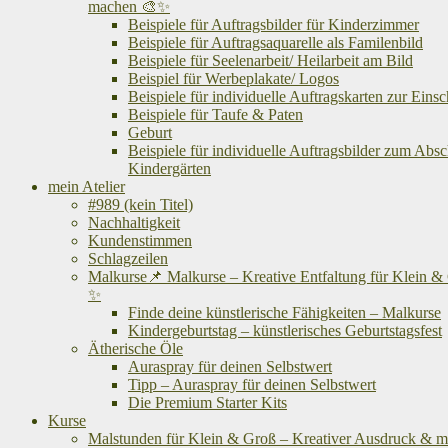
machen 🎨✨
Beispiele für Auftragsbilder für Kinderzimmer
Beispiele für Auftragsaquarelle als Familenbild
Beispiele für Seelenarbeit/ Heilarbeit am Bild
Beispiel für Werbeplakate/ Logos
Beispiele für individuelle Auftragskarten zur Eins
Beispiele für Taufe & Paten
Geburt
Beispiele für individuelle Auftragsbilder zum Abs
Kindergärten
mein Atelier
#989 (kein Titel)
Nachhaltigkeit
Kundenstimmen
Schlagzeilen
Malkurse📌 Malkurse – Kreative Entfaltung für Klein &
✨
Finde deine künstlerische Fähigkeiten – Malkurse
Kindergeburtstag – künstlerisches Geburtstagsfest
Ätherische Öle
Auraspray für deinen Selbstwert
Tipp – Auraspray für deinen Selbstwert
Die Premium Starter Kits
Kurse
Malstunden für Klein & Groß – Kreativer Ausdruck & me