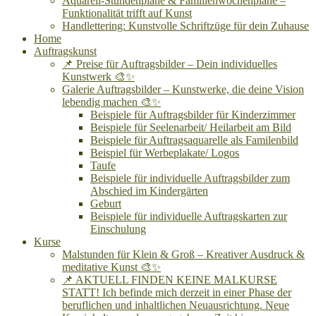
Aquarell-Stundenpläne & Familienwochenpläne –
Funktionalität trifft auf Kunst
Handlettering: Kunstvolle Schriftzüge für dein Zuhause
Home
Auftragskunst
📌 Preise für Auftragsbilder – Dein individuelles
Kunstwerk 🎨✨
Galerie Auftragsbilder – Kunstwerke, die deine Vision
lebendig machen 🎨✨
Beispiele für Auftragsbilder für Kinderzimmer
Beispiele für Seelenarbeit/ Heilarbeit am Bild
Beispiele für Auftragsaquarelle als Familenbild
Beispiel für Werbeplakate/ Logos
Taufe
Beispiele für individuelle Auftragsbilder zum
Abschied im Kindergärten
Geburt
Beispiele für individuelle Auftragskarten zur
Einschulung
Kurse
Malstunden für Klein & Groß – Kreativer Ausdruck &
meditative Kunst 🎨✨
📌 AKTUELL FINDEN KEINE MALKURSE
STATT! Ich befinde mich derzeit in einer Phase der
beruflichen und inhaltlichen Neuausrichtung. Neue