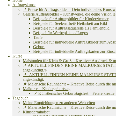
Home
Auftragskunst
📌 Preise für Auftragsbilder – Dein individuelles Kunst
Galerie Auftragsbilder – Kunstwerke, die deine Vision
Beispiele für Auftragsbilder für Kinderzimmer
Beispiele für Seelenarbeit/ Heilarbeit am Bild
Beispiele für Auftragsaquarelle als Familenbild
Beispiel für Werbeplakate/ Logos
Taufe
Beispiele für individuelle Auftragsbilder zum Abs
Geburt
Beispiele für individuelle Auftragskarten zur Eins
Kurse
Malstunden für Klein & Groß – Kreativer Ausdruck & m
📌 AKTUELL FINDEN KEINE MALKURSE STATT! Ich befinde
angekündigt.✨
📌 AKTUELL FINDEN KEINE MALKURSE STATT! Ich befind
angekündigt.
📌 Malerische Rauhnächte – Kreative Reise durch die m
Malkurse – Kindergeburtstag
📌 Künstlerisches Geburtstagsfest – Feiere kreati
Tagebuch
Meine Empfehlungen zu anderen Webseiten
📌 Malerische Rauhnächte – Kreative Reise durch die m
Künstlermindset