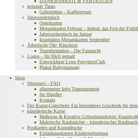
DANKBARKEIT & VERTRAUEN
gesunde Tipps
Geheimtipp – Kaffeeersatz
Jahreszeitentisch
Osterkarten
Monatskarten Februar – Imbolc das Fest der Frühli
Jahreszeitentisch im Januar
Inspiration Monatskarten September
Ätherische Öle/ Räuchern
Transformation – Die Fastnacht
Logos – für Dich gemalt
Entwicklung Logo PonyherzClub
Plakat Babymassage
Shop
Shopnavi – FAQ
allgemeine Info/ Datenpiraterie
für Händler
Kontakt
Der Kunst-Gutschein: Ein besonderes Geschenk für dein 
künstlerische Kurse
Malkurse & Kreative Geburtstagsfeiern: Kunstvoll
Malerische Rauhnächte – künstlerischer Rauhnach
Postkarten und Kunstdrucke
Einladungskarten Kindergeburtstag