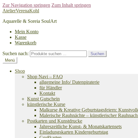
Zur Navigation springen
Zum Inhalt springen
AtelierVerenaKohl
Aquarelle & Soreia SoulArt
Mein Konto
Kasse
Warenkorb
Suchen nach:
Suchen
Menü
Shop
Shop Navi – FAQ
allgemeine Info/ Datenpiraterie
für Händler
Kontakt
Kunst Gutschein
künstlerische Kurse
Malkurse & Kreative Geburtstagsfeiern: Kunstvoll
Malerische Rauhnächte – künstlerischer Rauhnach
Postkarten und Kunstdrucke
Jahreszeitliche Kunst- & Monatskartensets
Einladungskarten Kindergeburtstag
Grußkarten