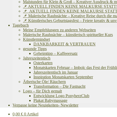
Malstunden für Klein & Groß – Kreativer Ausdruck & m
📌 AKTUELL FINDEN KEINE MALKURSE STATT! Ich befinde
📌 AKTUELL FINDEN KEINE MALKURSE STATT! Ich befinde
📌 Malerische Rauhnächte – Kreative Reise durch die m
📌 Künstlerisches Geburtstagsfest – Feiere kreativ & un
Tagebuch
Meine Empfehlungen zu anderen Webseiten
Malerische Rauhnächte – künstlerisch spiritueller Kurs
Künstlermindset
DANKBARKEIT & VERTRAUEN
gesunde Tipps
Geheimtipp – Kaffeeersatz
Jahreszeitentisch
Osterkarten
Monatskarten Februar – Imbolc das Fest der Frühli
Jahreszeitentisch im Januar
Inspiration Monatskarten September
Ätherische Öle/ Räuchern
Transformation – Die Fastnacht
Logo – für Dich gemalt
Entwicklung Logo PonyherzClub
Plakat Babymassage
Verpasse keine Neuigkeiten- Newsletter
0,00
€
0 Artikel