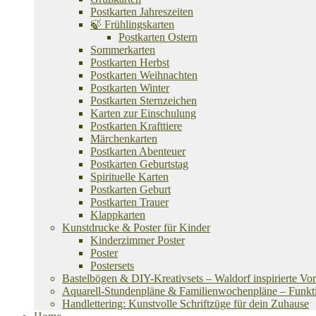
Postkarten Jahreszeiten
🍃 Frühlingskarten
Postkarten Ostern
Sommerkarten
Postkarten Herbst
Postkarten Weihnachten
Postkarten Winter
Postkarten Sternzeichen
Karten zur Einschulung
Postkarten Krafttiere
Märchenkarten
Postkarten Abenteuer
Postkarten Geburtstag
Spirituelle Karten
Postkarten Geburt
Postkarten Trauer
Klappkarten
Kunstdrucke & Poster für Kinder
Kinderzimmer Poster
Poster
Postersets
Bastelbögen & DIY-Kreativsets – Waldorf inspirierte Vo
Aquarell-Stundenpläne & Familienwochenpläne – Funktion
Handlettering: Kunstvolle Schriftzüge für dein Zuhause