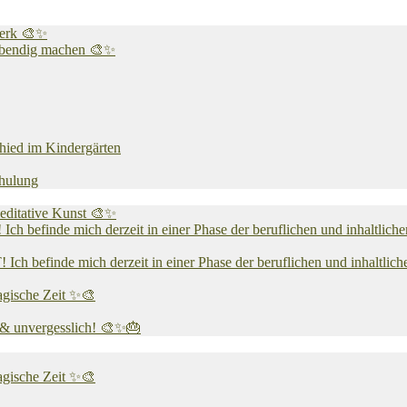
werk 🎨✨
 lebendig machen 🎨✨
chied im Kindergärten
chulung
editative Kunst 🎨✨
 mich derzeit in einer Phase der beruflichen und inhaltlichen N
e mich derzeit in einer Phase der beruflichen und inhaltlichen N
agische Zeit ✨🎨
v & unvergesslich! 🎨✨🎂
agische Zeit ✨🎨