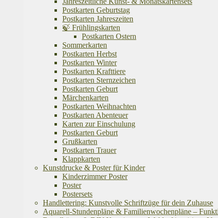
Jahreszeitliche Kunst- & Monatskartensets
Postkarten Geburtstag
Postkarten Jahreszeiten
🍃 Frühlingskarten
Postkarten Ostern
Sommerkarten
Postkarten Herbst
Postkarten Winter
Postkarten Krafttiere
Postkarten Sternzeichen
Postkarten Geburt
Märchenkarten
Postkarten Weihnachten
Postkarten Abenteuer
Karten zur Einschulung
Postkarten Geburt
Grußkarten
Postkarten Trauer
Klappkarten
Kunstdrucke & Poster für Kinder
Kinderzimmer Poster
Poster
Postersets
Handlettering: Kunstvolle Schriftzüge für dein Zuhause
Aquarell-Stundenpläne & Familienwochenpläne – Funktion