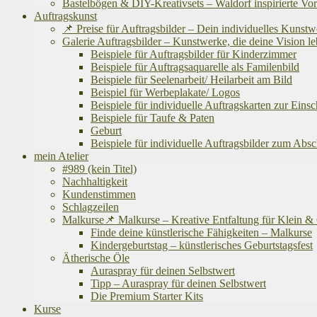
Bastelbögen & DIY-Kreativsets – Waldorf inspirierte Vo
Auftragskunst
📌 Preise für Auftragsbilder – Dein individuelles Kunst
Galerie Auftragsbilder – Kunstwerke, die deine Vision
Beispiele für Auftragsbilder für Kinderzimmer
Beispiele für Auftragsaquarelle als Familenbild
Beispiele für Seelenarbeit/ Heilarbeit am Bild
Beispiel für Werbeplakate/ Logos
Beispiele für individuelle Auftragskarten zur Eins
Beispiele für Taufe & Paten
Geburt
Beispiele für individuelle Auftragsbilder zum Abs
mein Atelier
#989 (kein Titel)
Nachhaltigkeit
Kundenstimmen
Schlagzeilen
Malkurse📌 Malkurse – Kreative Entfaltung für Klein 
Finde deine künstlerische Fähigkeiten – Malkurse
Kindergeburtstag – künstlerisches Geburtstagsfest
Ätherische Öle
Auraspray für deinen Selbstwert
Tipp – Auraspray für deinen Selbstwert
Die Premium Starter Kits
Kurse