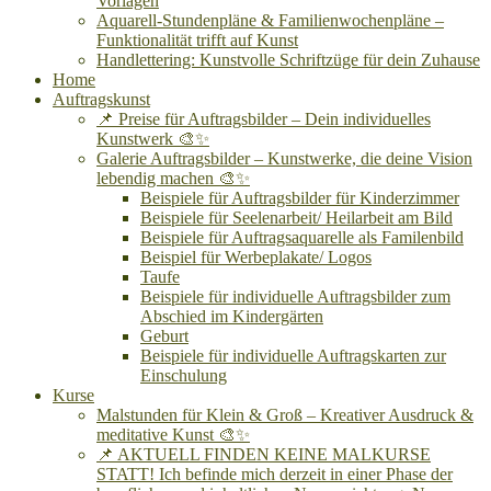
Vorlagen
Aquarell-Stundenpläne & Familienwochenpläne –
Funktionalität trifft auf Kunst
Handlettering: Kunstvolle Schriftzüge für dein Zuhause
Home
Auftragskunst
📌 Preise für Auftragsbilder – Dein individuelles
Kunstwerk 🎨✨
Galerie Auftragsbilder – Kunstwerke, die deine Vision
lebendig machen 🎨✨
Beispiele für Auftragsbilder für Kinderzimmer
Beispiele für Seelenarbeit/ Heilarbeit am Bild
Beispiele für Auftragsaquarelle als Familenbild
Beispiel für Werbeplakate/ Logos
Taufe
Beispiele für individuelle Auftragsbilder zum
Abschied im Kindergärten
Geburt
Beispiele für individuelle Auftragskarten zur
Einschulung
Kurse
Malstunden für Klein & Groß – Kreativer Ausdruck &
meditative Kunst 🎨✨
📌 AKTUELL FINDEN KEINE MALKURSE
STATT! Ich befinde mich derzeit in einer Phase der