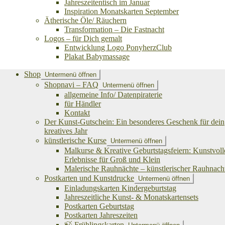
Jahreszeitentisch im Januar
Inspiration Monatskarten September
Ätherische Öle/ Räuchern
Transformation – Die Fastnacht
Logos – für Dich gemalt
Entwicklung Logo PonyherzClub
Plakat Babymassage
Shop
Untermenü öffnen
Shopnavi – FAQ
Untermenü öffnen
allgemeine Info/ Datenpiraterie
für Händler
Kontakt
Der Kunst-Gutschein: Ein besonderes Geschenk für dein
kreatives Jahr
künstlerische Kurse
Untermenü öffnen
Malkurse & Kreative Geburtstagsfeiern: Kunstvoll
Erlebnisse für Groß und Klein
Malerische Rauhnächte – künstlerischer Rauhnach
Postkarten und Kunstdrucke
Untermenü öffnen
Einladungskarten Kindergeburtstag
Jahreszeitliche Kunst- & Monatskartensets
Postkarten Geburtstag
Postkarten Jahreszeiten
🍃 Frühlingskarten