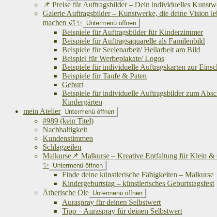
📌 Preise für Auftragsbilder – Dein individuelles Kunst
Galerie Auftragsbilder – Kunstwerke, die deine Vision l
machen 🎨✨
Untermenü öffnen
Beispiele für Auftragsbilder für Kinderzimmer
Beispiele für Auftragsaquarelle als Familenbild
Beispiele für Seelenarbeit/ Heilarbeit am Bild
Beispiel für Werbeplakate/ Logos
Beispiele für individuelle Auftragskarten zur Eins
Beispiele für Taufe & Paten
Geburt
Beispiele für individuelle Auftragsbilder zum Abs
Kindergärten
mein Atelier
Untermenü öffnen
#989 (kein Titel)
Nachhaltigkeit
Kundenstimmen
Schlagzeilen
Malkurse📌 Malkurse – Kreative Entfaltung für Klein &
✨
Untermenü öffnen
Finde deine künstlerische Fähigkeiten – Malkurse
Kindergeburtstag – künstlerisches Geburtstagsfest
Ätherische Öle
Untermenü öffnen
Auraspray für deinen Selbstwert
Tipp – Auraspray für deinen Selbstwert