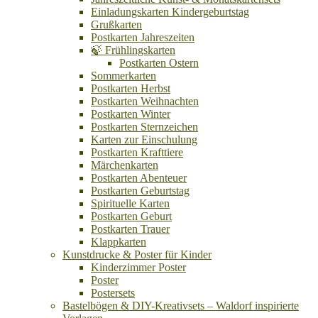
Einladungskarten Kindergeburtstag
Grußkarten
Postkarten Jahreszeiten
🍃 Frühlingskarten
Postkarten Ostern
Sommerkarten
Postkarten Herbst
Postkarten Weihnachten
Postkarten Winter
Postkarten Sternzeichen
Karten zur Einschulung
Postkarten Krafttiere
Märchenkarten
Postkarten Abenteuer
Postkarten Geburtstag
Spirituelle Karten
Postkarten Geburt
Postkarten Trauer
Klappkarten
Kunstdrucke & Poster für Kinder
Kinderzimmer Poster
Poster
Postersets
Bastelbögen & DIY-Kreativsets – Waldorf inspirierte