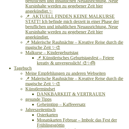
beruflichen und inhaltlichen Neuausrichtung. Neue
Kursinhalte werden zu gegebener Zeit hier
angekündigt.✨
📌 AKTUELL FINDEN KEINE MALKURSE
STATT! Ich befinde mich derzeit in einer Phase der
beruflichen und inhaltlichen Neuausrichtung. Neue
Kursinhalte werden zu gegebener Zeit hier
angekündigt.
📌 Malerische Rauhnächte – Kreative Reise durch die
magische Zeit ✨🎨
Malkurse – Kindergeburtstag
📌 Künstlerisches Geburtstagsfest – Feiere
kreativ & unvergesslich! 🎨✨🎂
Tagebuch
Meine Empfehlungen zu anderen Webseiten
📌 Malerische Rauhnächte – Kreative Reise durch die
magische Zeit ✨🎨
Künstlermindset
DANKBARKEIT & VERTRAUEN
gesunde Tipps
Geheimtipp – Kaffeeersatz
Jahreszeitentisch
Osterkarten
Monatskarten Februar – Imbolc das Fest der
Frühlingsgöttin