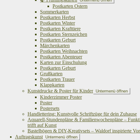
Untermenü öffnen
Postkarten Ostern
Sommerkarten
Postkarten Herbst
Postkarten Winter
Postkarten Krafttiere
Postkarten Sternzeichen
Postkarten Geburt
Märchenkarten
Postkarten Weihnachten
Postkarten Abenteuer
Karten zur Einschulung
Postkarten Geburt
Grußkarten
Postkarten Trauer
Klappkarten
Kunstdrucke & Poster für Kinder
Untermenü öffnen
Kinderzimmer Poster
Poster
Postersets
Handlettering: Kunstvolle Schriftzüge für dein Zuhause
Aquarell-Stundenpläne & Familienwochenpläne – Funkti
trifft auf Kunst
Bastelbögen & DIY-Kreativsets – Waldorf inspirierte Vo
Auftragskunst
Untermenü öffnen