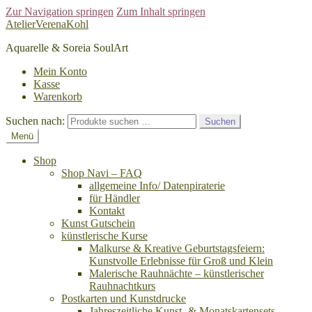
Zur Navigation springen
Zum Inhalt springen
AtelierVerenaKohl
Aquarelle & Soreia SoulArt
Mein Konto
Kasse
Warenkorb
Suchen nach:
Suchen
Menü
Shop
Shop Navi – FAQ
allgemeine Info/ Datenpiraterie
für Händler
Kontakt
Kunst Gutschein
künstlerische Kurse
Malkurse & Kreative Geburtstagsfeiern:
Kunstvolle Erlebnisse für Groß und Klein
Malerische Rauhnächte – künstlerischer
Rauhnachtkurs
Postkarten und Kunstdrucke
Jahreszeitliche Kunst- & Monatskartensets