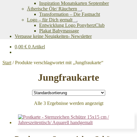
Inspiration Monatskarten September
Ätherische Öle/ Räuchern
Untermenü
Transformation – Die Fastnacht
öffnen
Logo – für Dich gemalt
Untermenü
Entwicklung Logo PonyherzClub
öffnen
Plakat Babymassage
Verpasse keine Neuigkeiten- Newsletter
0,00
€
0 Artikel
Start
/
Produkte verschlagwortet mit „Jungfraukarte“
Jungfraukarte
Alle 3 Ergebnisse werden angezeigt