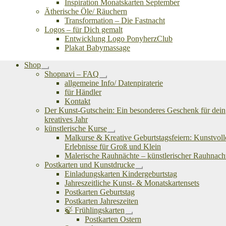
Inspiration Monatskarten September
Ätherische Öle/ Räuchern
Transformation – Die Fastnacht
Logos – für Dich gemalt
Entwicklung Logo PonyherzClub
Plakat Babymassage
Shop
Untermenü
Shopnavi – FAQ
öffnen
Untermenü
allgemeine Info/ Datenpiraterie
öffnen
für Händler
Kontakt
Der Kunst-Gutschein: Ein besonderes Geschenk für dein
kreatives Jahr
künstlerische Kurse
Untermenü
Malkurse & Kreative Geburtstagsfeiern: Kunstvoll
öffnen
Erlebnisse für Groß und Klein
Malerische Rauhnächte – künstlerischer Rauhnach
Postkarten und Kunstdrucke
Untermenü
Einladungskarten Kindergeburtstag
öffnen
Jahreszeitliche Kunst- & Monatskartensets
Postkarten Geburtstag
Postkarten Jahreszeiten
🍃 Frühlingskarten
Untermenü
Postkarten Ostern
öffnen