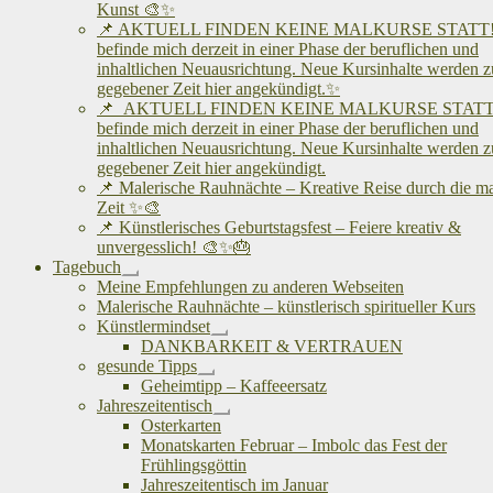
Kunst 🎨✨
📌 AKTUELL FINDEN KEINE MALKURSE STATT! 
befinde mich derzeit in einer Phase der beruflichen und
inhaltlichen Neuausrichtung. Neue Kursinhalte werden z
gegebener Zeit hier angekündigt.✨
📌 AKTUELL FINDEN KEINE MALKURSE STATT!
befinde mich derzeit in einer Phase der beruflichen und
inhaltlichen Neuausrichtung. Neue Kursinhalte werden z
gegebener Zeit hier angekündigt.
📌 Malerische Rauhnächte – Kreative Reise durch die m
Zeit ✨🎨
📌 Künstlerisches Geburtstagsfest – Feiere kreativ &
unvergesslich! 🎨✨🎂
Tagebuch
Untermenü
Meine Empfehlungen zu anderen Webseiten
öffnen
Malerische Rauhnächte – künstlerisch spiritueller Kurs
Künstlermindset
Untermenü
DANKBARKEIT & VERTRAUEN
öffnen
gesunde Tipps
Untermenü
Geheimtipp – Kaffeeersatz
öffnen
Jahreszeitentisch
Untermenü
Osterkarten
öffnen
Monatskarten Februar – Imbolc das Fest der
Frühlingsgöttin
Jahreszeitentisch im Januar