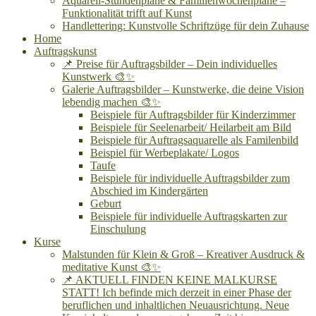
Aquarell-Stundenpläne & Familienwochenpläne –
Funktionalität trifft auf Kunst
Handlettering: Kunstvolle Schriftzüge für dein Zuhause
Home
Auftragskunst
📌 Preise für Auftragsbilder – Dein individuelles
Kunstwerk 🎨✨
Galerie Auftragsbilder – Kunstwerke, die deine Vision
lebendig machen 🎨✨
Beispiele für Auftragsbilder für Kinderzimmer
Beispiele für Seelenarbeit/ Heilarbeit am Bild
Beispiele für Auftragsaquarelle als Familenbild
Beispiel für Werbeplakate/ Logos
Taufe
Beispiele für individuelle Auftragsbilder zum
Abschied im Kindergärten
Geburt
Beispiele für individuelle Auftragskarten zur
Einschulung
Kurse
Malstunden für Klein & Groß – Kreativer Ausdruck &
meditative Kunst 🎨✨
📌 AKTUELL FINDEN KEINE MALKURSE
STATT! Ich befinde mich derzeit in einer Phase der
beruflichen und inhaltlichen Neuausrichtung. Neue