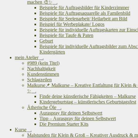
machen 🎨✨
Untermenü
Beispiele für Auftragsbilder für Kinderzimmer
öffnen
Beispiele für Auftragsaquarelle als Familenbild
Beispiele für Seelenarbeit/ Heilarbeit am Bild
Beispiel für Werbeplakate/ Logos
Beispiele für individuelle Auftragskarten zur Eins
Beispiele für Taufe & Paten
Geburt
Beispiele für individuelle Auftragsbilder zum Abs
Kindergärten
mein Atelier
Untermenü
#989 (kein Titel)
öffnen
Nachhaltigkeit
Kundenstimmen
Schlagzeilen
Malkurse📌 Malkurse – Kreative Entfaltung für Klein &
✨
Untermenü
Finde deine künstlerische Fähigkeiten – Malkurse
öffnen
Kindergeburtstag – künstlerisches Geburtstagsfest
Ätherische Öle
Untermenü
Auraspray für deinen Selbstwert
öffnen
Tipp – Auraspray für deinen Selbstwert
Die Premium Starter Kits
Kurse
Untermenü
Malstunden für Klein & Groß – Kreativer Ausdruck & me
öffnen