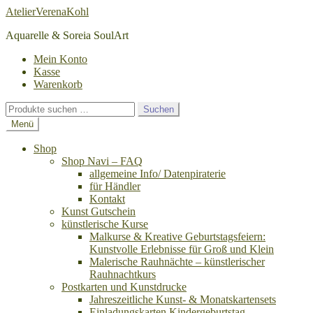
Zur
Zum
AtelierVerenaKohl
Navigation
Inhalt
Aquarelle & Soreia SoulArt
springen
springen
Mein Konto
Kasse
Warenkorb
Suchen
Suchen
nach:
Menü
Shop
Shop Navi – FAQ
allgemeine Info/ Datenpiraterie
für Händler
Kontakt
Kunst Gutschein
künstlerische Kurse
Malkurse & Kreative Geburtstagsfeiern:
Kunstvolle Erlebnisse für Groß und Klein
Malerische Rauhnächte – künstlerischer
Rauhnachtkurs
Postkarten und Kunstdrucke
Jahreszeitliche Kunst- & Monatskartensets
Einladungskarten Kindergeburtstag