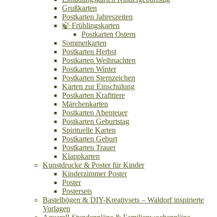
Grußkarten
Postkarten Jahreszeiten
🍃 Frühlingskarten
Postkarten Ostern
Sommerkarten
Postkarten Herbst
Postkarten Weihnachten
Postkarten Winter
Postkarten Sternzeichen
Karten zur Einschulung
Postkarten Krafttiere
Märchenkarten
Postkarten Abenteuer
Postkarten Geburtstag
Spirituelle Karten
Postkarten Geburt
Postkarten Trauer
Klappkarten
Kunstdrucke & Poster für Kinder
Kinderzimmer Poster
Poster
Postersets
Bastelbögen & DIY-Kreativsets – Waldorf inspirierte
Vorlagen