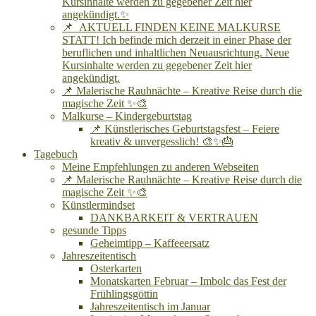
Kursinhalte werden zu gegebener Zeit hier
angekündigt.✨
📌 AKTUELL FINDEN KEINE MALKURSE
STATT! Ich befinde mich derzeit in einer Phase der
beruflichen und inhaltlichen Neuausrichtung. Neue
Kursinhalte werden zu gegebener Zeit hier
angekündigt.
📌 Malerische Rauhnächte – Kreative Reise durch die
magische Zeit ✨🎨
Malkurse – Kindergeburtstag
📌 Künstlerisches Geburtstagsfest – Feiere
kreativ & unvergesslich! 🎨✨🎂
Tagebuch
Meine Empfehlungen zu anderen Webseiten
📌 Malerische Rauhnächte – Kreative Reise durch die
magische Zeit ✨🎨
Künstlermindset
DANKBARKEIT & VERTRAUEN
gesunde Tipps
Geheimtipp – Kaffeeersatz
Jahreszeitentisch
Osterkarten
Monatskarten Februar – Imbolc das Fest der
Frühlingsgöttin
Jahreszeitentisch im Januar