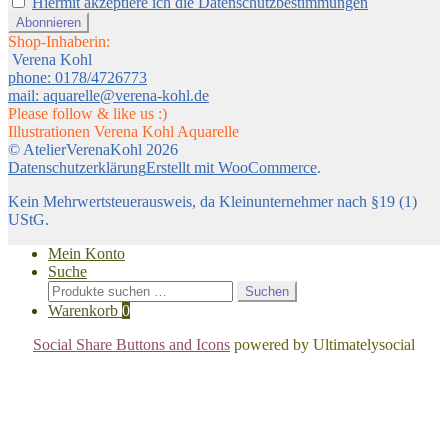
Hiermit akzeptiere ich die Datenschutzbestimmungen
Shop-Inhaberin:
Verena Kohl
phone: 0178/4726773
mail: aquarelle@verena-kohl.de
Please follow & like us :)
Illustrationen Verena Kohl Aquarelle
© AtelierVerenaKohl 2026
Datenschutzerklärung
Erstellt mit WooCommerce
.
Kein Mehrwertsteuerausweis, da Kleinunternehmer nach §19 (1)
UStG.
Mein Konto
Suche
Suchen
Suchen
nach:
Warenkorb
0
Social Share Buttons and Icons
powered by Ultimatelysocial