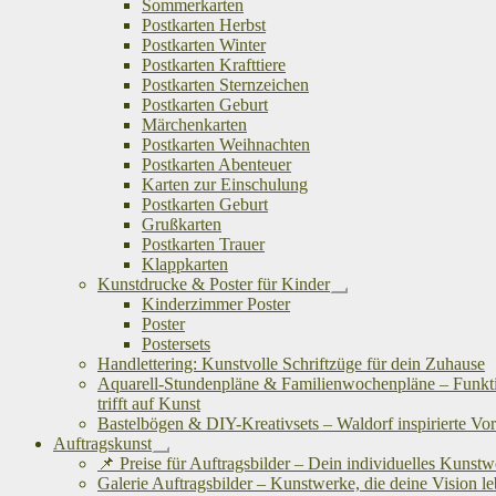
Sommerkarten
Postkarten Herbst
Postkarten Winter
Postkarten Krafttiere
Postkarten Sternzeichen
Postkarten Geburt
Märchenkarten
Postkarten Weihnachten
Postkarten Abenteuer
Karten zur Einschulung
Postkarten Geburt
Grußkarten
Postkarten Trauer
Klappkarten
Kunstdrucke & Poster für Kinder
Untermenü
Kinderzimmer Poster
öffnen
Poster
Postersets
Handlettering: Kunstvolle Schriftzüge für dein Zuhause
Aquarell-Stundenpläne & Familienwochenpläne – Funkti
trifft auf Kunst
Bastelbögen & DIY-Kreativsets – Waldorf inspirierte Vo
Auftragskunst
Untermenü
📌 Preise für Auftragsbilder – Dein individuelles Kunst
öffnen
Galerie Auftragsbilder – Kunstwerke, die deine Vision l