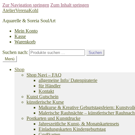
Zur Navigation springen
Zum Inhalt springen
AtelierVerenaKohl
Aquarelle & Soreia SoulArt
Mein Konto
Kasse
Warenkorb
Suchen nach:
Suchen
Menü
Shop
Shop Navi – FAQ
allgemeine Info/ Datenpiraterie
für Händler
Kontakt
Kunst Gutschein
künstlerische Kurse
Malkurse & Kreative Geburtstagsfeiern: Kunstvoll
Malerische Rauhnächte – künstlerischer Rauhnach
Postkarten und Kunstdrucke
Jahreszeitliche Kunst- & Monatskartensets
Einladungskarten Kindergeburtstag
Grußkarten