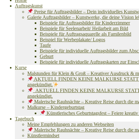
Home
Auftragskunst
Preise für Auftragsbilder – Dein individuelles Kunst
Galerie Auftragsbilder – Kunstwerke, die deine Vision 
Beispiele für Auftragsbilder für Kinderzimmer
Beispiele für Seelenarbeit/ Heilarbeit am Bild
Beispiele für Auftragsaquarelle als Familenbild
Beispiel für Werbeplakate/ Logos
Taufe
Beispiele für individuelle Auftragsbilder zum Abs
Geburt
Beispiele für individuelle Auftragskarten zur Eins
Kurse
Malstunden für Klein & Groß – Kreativer Ausdruck & m
AKTUELL FINDEN KEINE MALKURSE STATT! Ich befinde
angekündigt.
AKTUELL FINDEN KEINE MALKURSE STATT! Ich befinde
angekündigt.
Malerische Rauhnächte – Kreative Reise durch die m
Malkurse – Kindergeburtstag
Künstlerisches Geburtstagsfest – Feiere kreati
Tagebuch
Meine Empfehlungen zu anderen Webseiten
Malerische Rauhnächte – Kreative Reise durch die m
Künstlermindset