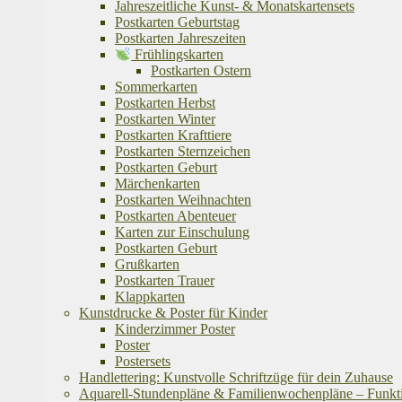
Jahreszeitliche Kunst- & Monatskartensets
Postkarten Geburtstag
Postkarten Jahreszeiten
Frühlingskarten
Postkarten Ostern
Sommerkarten
Postkarten Herbst
Postkarten Winter
Postkarten Krafttiere
Postkarten Sternzeichen
Postkarten Geburt
Märchenkarten
Postkarten Weihnachten
Postkarten Abenteuer
Karten zur Einschulung
Postkarten Geburt
Grußkarten
Postkarten Trauer
Klappkarten
Kunstdrucke & Poster für Kinder
Kinderzimmer Poster
Poster
Postersets
Handlettering: Kunstvolle Schriftzüge für dein Zuhause
Aquarell-Stundenpläne & Familienwochenpläne – Funktion