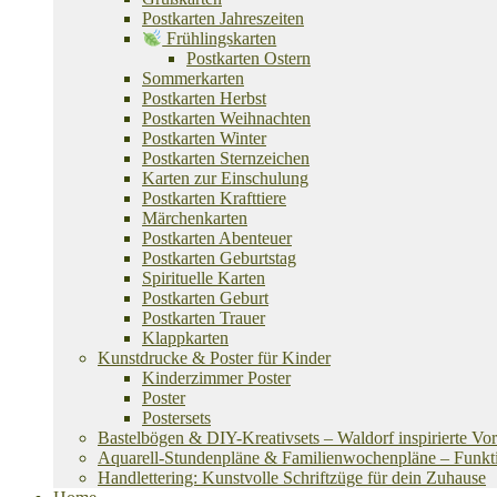
Postkarten Jahreszeiten
Frühlingskarten
Postkarten Ostern
Sommerkarten
Postkarten Herbst
Postkarten Weihnachten
Postkarten Winter
Postkarten Sternzeichen
Karten zur Einschulung
Postkarten Krafttiere
Märchenkarten
Postkarten Abenteuer
Postkarten Geburtstag
Spirituelle Karten
Postkarten Geburt
Postkarten Trauer
Klappkarten
Kunstdrucke & Poster für Kinder
Kinderzimmer Poster
Poster
Postersets
Bastelbögen & DIY-Kreativsets – Waldorf inspirierte Vo
Aquarell-Stundenpläne & Familienwochenpläne – Funktion
Handlettering: Kunstvolle Schriftzüge für dein Zuhause