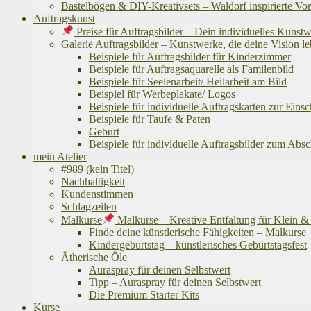
Bastelbögen & DIY-Kreativsets – Waldorf inspirierte Vo
Auftragskunst
Preise für Auftragsbilder – Dein individuelles Kunst
Galerie Auftragsbilder – Kunstwerke, die deine Vision 
Beispiele für Auftragsbilder für Kinderzimmer
Beispiele für Auftragsaquarelle als Familenbild
Beispiele für Seelenarbeit/ Heilarbeit am Bild
Beispiel für Werbeplakate/ Logos
Beispiele für individuelle Auftragskarten zur Eins
Beispiele für Taufe & Paten
Geburt
Beispiele für individuelle Auftragsbilder zum Abs
mein Atelier
#989 (kein Titel)
Nachhaltigkeit
Kundenstimmen
Schlagzeilen
Malkurse
Malkurse – Kreative Entfaltung für Klein 
Finde deine künstlerische Fähigkeiten – Malkurse
Kindergeburtstag – künstlerisches Geburtstagsfest
Ätherische Öle
Auraspray für deinen Selbstwert
Tipp – Auraspray für deinen Selbstwert
Die Premium Starter Kits
Kurse