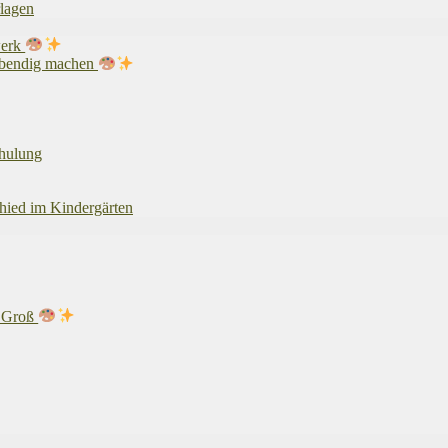
rlagen
werk
lebendig machen
chulung
chied im Kindergärten
& Groß