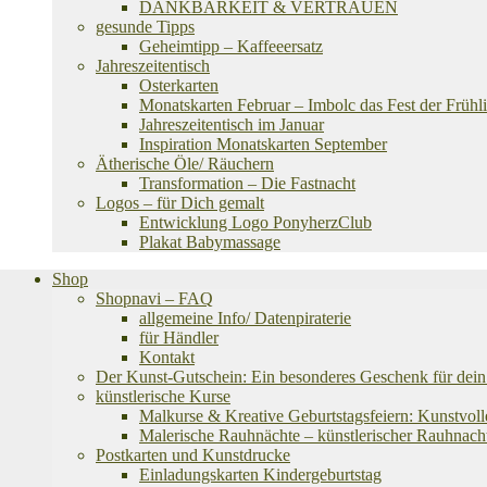
DANKBARKEIT & VERTRAUEN
gesunde Tipps
Geheimtipp – Kaffeeersatz
Jahreszeitentisch
Osterkarten
Monatskarten Februar – Imbolc das Fest der Frühli
Jahreszeitentisch im Januar
Inspiration Monatskarten September
Ätherische Öle/ Räuchern
Transformation – Die Fastnacht
Logos – für Dich gemalt
Entwicklung Logo PonyherzClub
Plakat Babymassage
Shop
Shopnavi – FAQ
allgemeine Info/ Datenpiraterie
für Händler
Kontakt
Der Kunst-Gutschein: Ein besonderes Geschenk für dein 
künstlerische Kurse
Malkurse & Kreative Geburtstagsfeiern: Kunstvoll
Malerische Rauhnächte – künstlerischer Rauhnach
Postkarten und Kunstdrucke
Einladungskarten Kindergeburtstag