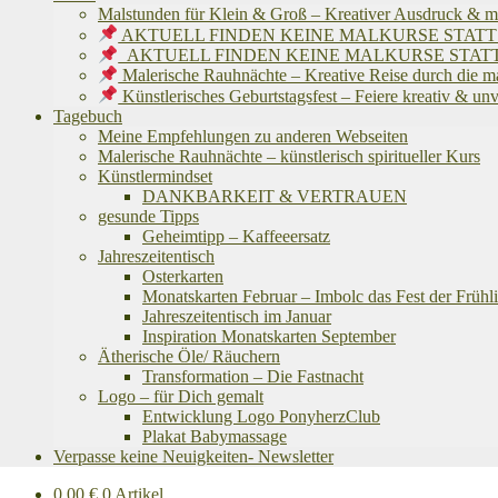
Malstunden für Klein & Groß – Kreativer Ausdruck & m
AKTUELL FINDEN KEINE MALKURSE STATT! Ich befinde
AKTUELL FINDEN KEINE MALKURSE STATT! Ich befinde
Malerische Rauhnächte – Kreative Reise durch die m
Künstlerisches Geburtstagsfest – Feiere kreativ & un
Tagebuch
Meine Empfehlungen zu anderen Webseiten
Malerische Rauhnächte – künstlerisch spiritueller Kurs
Künstlermindset
DANKBARKEIT & VERTRAUEN
gesunde Tipps
Geheimtipp – Kaffeeersatz
Jahreszeitentisch
Osterkarten
Monatskarten Februar – Imbolc das Fest der Frühli
Jahreszeitentisch im Januar
Inspiration Monatskarten September
Ätherische Öle/ Räuchern
Transformation – Die Fastnacht
Logo – für Dich gemalt
Entwicklung Logo PonyherzClub
Plakat Babymassage
Verpasse keine Neuigkeiten- Newsletter
0,00
€
0 Artikel