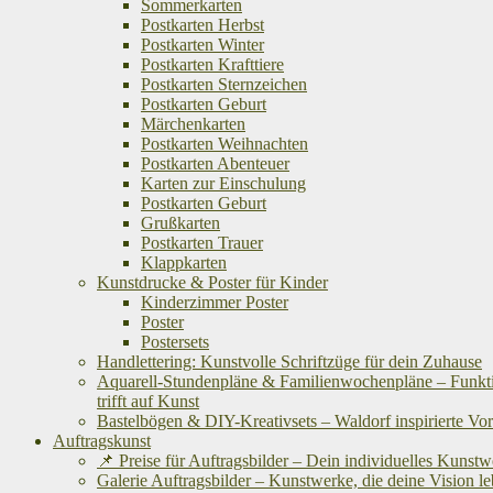
Sommerkarten
Postkarten Herbst
Postkarten Winter
Postkarten Krafttiere
Postkarten Sternzeichen
Postkarten Geburt
Märchenkarten
Postkarten Weihnachten
Postkarten Abenteuer
Karten zur Einschulung
Postkarten Geburt
Grußkarten
Postkarten Trauer
Klappkarten
Kunstdrucke & Poster für Kinder
Kinderzimmer Poster
Poster
Postersets
Handlettering: Kunstvolle Schriftzüge für dein Zuhause
Aquarell-Stundenpläne & Familienwochenpläne – Funkti
trifft auf Kunst
Bastelbögen & DIY-Kreativsets – Waldorf inspirierte Vo
Auftragskunst
📌 Preise für Auftragsbilder – Dein individuelles Kunst
Galerie Auftragsbilder – Kunstwerke, die deine Vision l