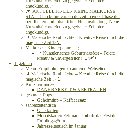
Kursinhalte werden zu gegebener Zeit hier
angekündigt.✨
📌 AKTUELL FINDEN KEINE MALKURSE
STATT! Ich befinde mich derzeit in einer Phase der
beruflichen und inhaltlichen Neuausrichtung. Neue
Kursinhalte werden zu gegebener Zeit hier
angekündigt.
📌 Malerische Rauhnächte – Kreative Reise durch die
magische Zeit ✨🎨
Malkurse – Kindergeburtstag
📌 Künstlerisches Geburtstagsfest – Feiere
kreativ & unvergesslich! 🎨✨🎂
Tagebuch
Meine Empfehlungen zu anderen Webseiten
📌 Malerische Rauhnächte – Kreative Reise durch die
magische Zeit ✨🎨
Künstlermindset
DANKBARKEIT & VERTRAUEN
gesunde Tipps
Geheimtipp – Kaffeeersatz
Jahreszeitentisch
Osterkarten
Monatskarten Februar – Imbolc das Fest der
Frühlingsgöttin
Jahreszeitentisch im Januar