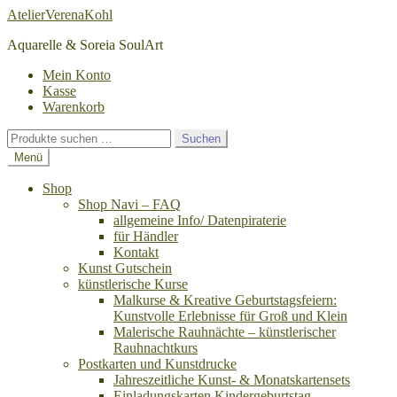
Zur
Zum
AtelierVerenaKohl
Navigation
Inhalt
Aquarelle & Soreia SoulArt
springen
springen
Mein Konto
Kasse
Warenkorb
Suchen
Suchen
nach:
Menü
Shop
Shop Navi – FAQ
allgemeine Info/ Datenpiraterie
für Händler
Kontakt
Kunst Gutschein
künstlerische Kurse
Malkurse & Kreative Geburtstagsfeiern:
Kunstvolle Erlebnisse für Groß und Klein
Malerische Rauhnächte – künstlerischer
Rauhnachtkurs
Postkarten und Kunstdrucke
Jahreszeitliche Kunst- & Monatskartensets
Einladungskarten Kindergeburtstag