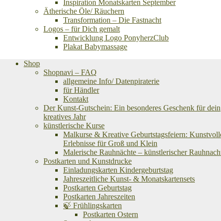
Inspiration Monatskarten September
Ätherische Öle/ Räuchern
Transformation – Die Fastnacht
Logos – für Dich gemalt
Entwicklung Logo PonyherzClub
Plakat Babymassage
Shop
Shopnavi – FAQ
allgemeine Info/ Datenpiraterie
für Händler
Kontakt
Der Kunst-Gutschein: Ein besonderes Geschenk für dein
kreatives Jahr
künstlerische Kurse
Malkurse & Kreative Geburtstagsfeiern: Kunstvoll
Erlebnisse für Groß und Klein
Malerische Rauhnächte – künstlerischer Rauhnach
Postkarten und Kunstdrucke
Einladungskarten Kindergeburtstag
Jahreszeitliche Kunst- & Monatskartensets
Postkarten Geburtstag
Postkarten Jahreszeiten
🍃 Frühlingskarten
Postkarten Ostern