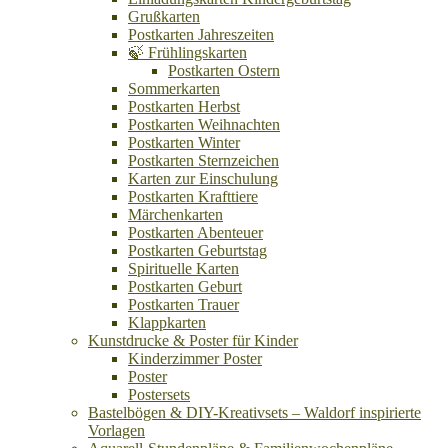
Grußkarten
Postkarten Jahreszeiten
🍃 Frühlingskarten
Postkarten Ostern
Sommerkarten
Postkarten Herbst
Postkarten Weihnachten
Postkarten Winter
Postkarten Sternzeichen
Karten zur Einschulung
Postkarten Krafttiere
Märchenkarten
Postkarten Abenteuer
Postkarten Geburtstag
Spirituelle Karten
Postkarten Geburt
Postkarten Trauer
Klappkarten
Kunstdrucke & Poster für Kinder
Kinderzimmer Poster
Poster
Postersets
Bastelbögen & DIY-Kreativsets – Waldorf inspirierte
Vorlagen