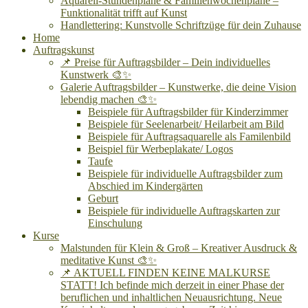
Aquarell-Stundenpläne & Familienwochenpläne –
Funktionalität trifft auf Kunst
Handlettering: Kunstvolle Schriftzüge für dein Zuhause
Home
Auftragskunst
📌 Preise für Auftragsbilder – Dein individuelles
Kunstwerk 🎨✨
Galerie Auftragsbilder – Kunstwerke, die deine Vision
lebendig machen 🎨✨
Beispiele für Auftragsbilder für Kinderzimmer
Beispiele für Seelenarbeit/ Heilarbeit am Bild
Beispiele für Auftragsaquarelle als Familenbild
Beispiel für Werbeplakate/ Logos
Taufe
Beispiele für individuelle Auftragsbilder zum
Abschied im Kindergärten
Geburt
Beispiele für individuelle Auftragskarten zur
Einschulung
Kurse
Malstunden für Klein & Groß – Kreativer Ausdruck &
meditative Kunst 🎨✨
📌 AKTUELL FINDEN KEINE MALKURSE
STATT! Ich befinde mich derzeit in einer Phase der
beruflichen und inhaltlichen Neuausrichtung. Neue