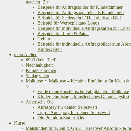
machen 🎨✨
Beispiele für Auftragsbilder für Kinderzimmer
Beispiele für Auftragsaquarelle als Familenbild
Beispiele für Seelenarbeit/ Heilarbeit am Bild
Beispiel für Werbeplakate/ Logos
Beispiele für individuelle Auftragskarten zur Eins
Beispiele für Taufe & Paten
Geburt
Beispiele für individuelle Auftragsbilder zum Abs
Kindergärten
mein Atelier
#989 (kein Titel)
Nachhaltigkeit
Kundenstimmen
Schlagzeilen
Malkurse📌 Malkurse – Kreative Entfaltung für Klein &
✨
Finde deine künstlerische Fähigkeiten – Malkurse
Kindergeburtstag – künstlerisches Geburtstagsfest
Ätherische Öle
Auraspray für deinen Selbstwert
Tipp – Auraspray für deinen Selbstwert
Die Premium Starter Kits
Kurse
Malstunden für Klein & Groß – Kreativer Ausdruck & me